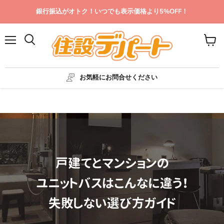
銀行振込がオトク！いつでも表示価格より5%OFF！
メ
カ
ニ
ー
ュ
ト
ー
を
お気軽にお問合せください
見
る