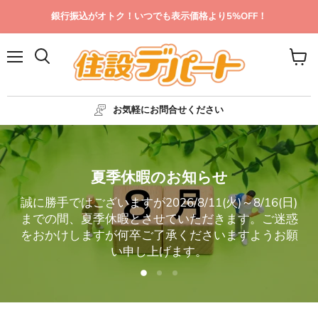
銀行振込がオトク！いつでも表示価格より5%OFF！
メ
カ
ニ
ー
ュ
ト
ー
を
お気軽にお問合せください
見
る
夏季休暇のお知らせ
誠に勝手ではございますが2026/8/11(火)～8/16(日)
までの間、夏季休暇とさせていただきます。ご迷惑
をおかけしますが何卒ご了承くださいますようお願
い申し上げます。
ス
ス
ス
ラ
ラ
ラ
イ
イ
{{合
イ
ド
ド