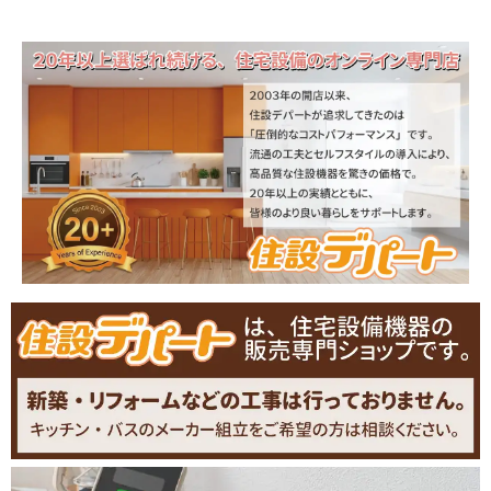
計}}
ド
{{カ
{{カ
の
{{カ
ウ
ウ
{{カ
ン
ン
ウ
ウ
ト}}
ト}}
ン
ン
ト}}
ト}}
を
ス
ラ
イ
ド
し
ま
す