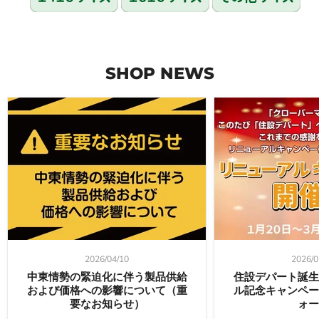
SHOP NEWS
2026/04/10
2026/0
中東情勢の緊迫化に伴う製品供給
住設デパート誕生
および価格への影響について（重
ル記念キャンペー
要なお知らせ）
ォー