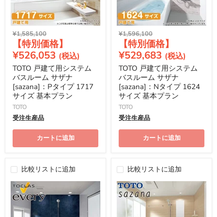
元
元
¥1,585,100
¥1,596,100
現
現
の
の
価
価
在
在
¥526,053
¥529,683
格
格
の
の
TOTO 戸建て用システム
TOTO 戸建て用システム
価
価
バスルーム サザナ
バスルーム サザナ
格
格
[sazana]：Pタイプ 1717
[sazana]：Nタイプ 1624
サイズ 基本プラン
サイズ 基本プラン
TOTO
TOTO
受注生産品
受注生産品
カートに追加
カートに追加
比較リストに追加
比較リストに追加