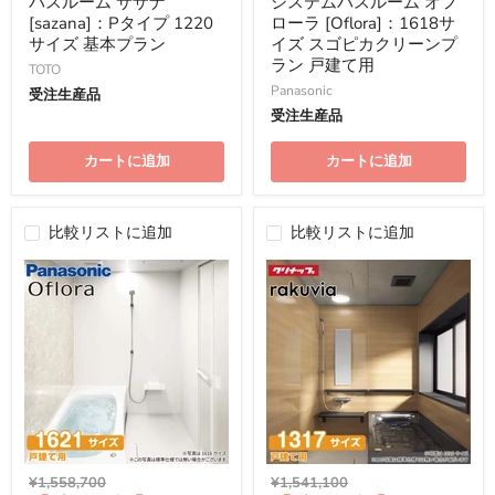
価
価
バスルーム サザナ
システムバスルーム オフ
格
格
[sazana]：Pタイプ 1220
ローラ [Oflora]：1618サ
サイズ 基本プラン
イズ スゴピカクリーンプ
ラン 戸建て用
TOTO
Panasonic
受注生産品
受注生産品
カートに追加
カートに追加
比較リストに追加
比較リストに追加
元
元
¥1,558,700
¥1,541,100