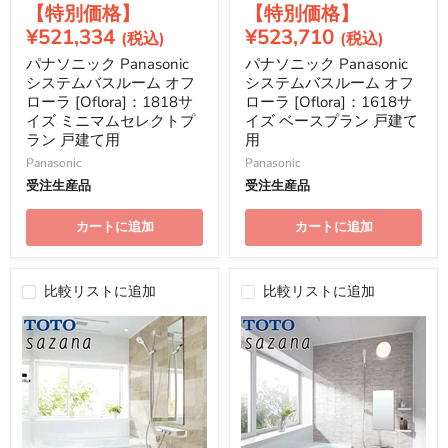
現
現
の
の
価
価
在
在
¥521,334
¥523,710
格
格
の
の
パナソニック Panasonic
パナソニック Panasonic
価
価
システムバスルーム オフ
システムバスルーム オフ
格
格
ローラ [Oflora]：1818サ
ローラ [Oflora]：1618サ
イズ ミニマムセレクトプ
イズ ベースプラン 戸建て
ラン 戸建て用
用
Panasonic
Panasonic
受注生産品
受注生産品
カートに追加
カートに追加
比較リストに追加
比較リストに追加