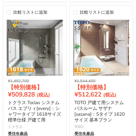
比較リストに追加
比較リストに追加
元
元
¥1,492,700
¥1,544,400
現
現
の
の
価
価
在
在
¥509,828
¥512,622
格
格
の
の
トクラス Toclas システム
TOTO 戸建て用システム
価
価
バス エブリィ[every]：シ
バスルーム サザナ
格
格
ャワータイプ 1618サイズ
[sazana]：Sタイプ 1620
標準仕様 戸建て用
サイズ 基本プラン
トクラス
TOTO
受注生産品
受注生産品