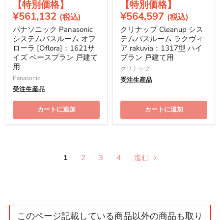
現
現
の
の
価
価
在
在
¥561,132
¥564,597
格
格
の
の
パナソニック Panasonic
クリナップ Cleanup シス
価
価
システムバスルーム オフ
テムバスルーム ラクヴィ
格
格
ローラ [Oflora]：1621サ
ア rakuvia：1317型 ハイ
イズ ベースプラン 戸建て
プラン 戸建て用
用
クリナップ
Panasonic
受注生産品
受注生産品
カートに追加
カートに追加
1
2
3
4
進む
このページ記載している商品以外の商品も取り