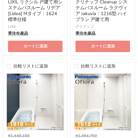
の
の
LIXIL リクシル 戸建て用シ
クリナップ Cleanup シス
価
価
ステムバスルーム リデア
テムバスルーム ラクヴィ
格
格
[Lidea] Mタイプ：1624
ア rakuvia：1216型 ハイ
標準仕様
プラン 戸建て用
LIXIL
クリナップ
受注生産品
受注生産品
カートに追加
カートに追加
比較リストに追加
比較リストに追加
元
元
¥1,448,150
¥1,454,750