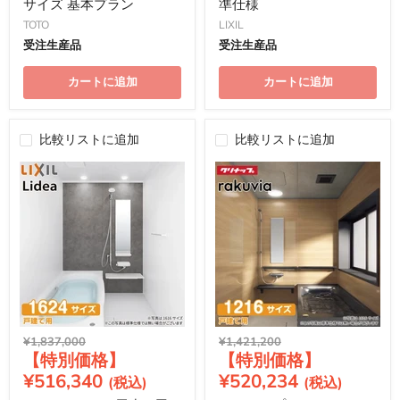
サイズ 基本プラン
準仕様
TOTO
LIXIL
受注生産品
受注生産品
カートに追加
カートに追加
比較リストに追加
比較リストに追加
元
元
¥1,837,000
¥1,421,200
現
現
の
の
価
価
在
在
¥516,340
¥520,234
格
格