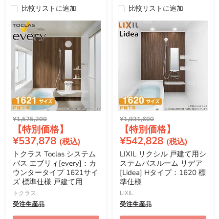
比較リストに追加
比較リストに追加
元
元
¥1,575,200
¥1,931,600
現
現
の
の
価
価
在
在
¥537,878
¥542,828
格
格
の
の
トクラス Toclas システム
LIXIL リクシル 戸建て用シ
価
価
バス エブリィ[every]：カ
ステムバスルーム リデア
格
格
ウンタータイプ 1621サイ
[Lidea] Hタイプ：1620 標
ズ 標準仕様 戸建て用
準仕様
トクラス
LIXIL
受注生産品
受注生産品