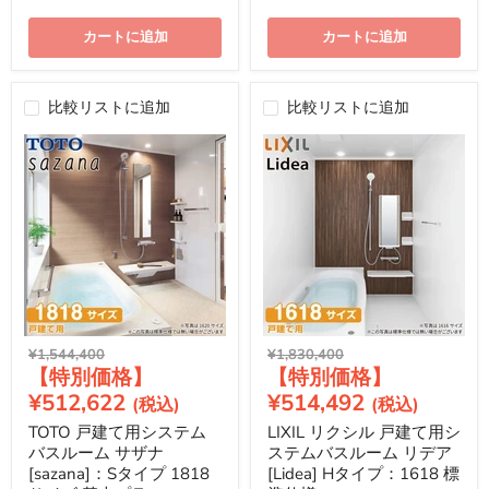
カートに追加
カートに追加
比較リストに追加
比較リストに追加
元
元
¥1,544,400
¥1,830,400
現
現
の
の
価
価
在
在
¥512,622
¥514,492
格
格
の
の
TOTO 戸建て用システム
LIXIL リクシル 戸建て用シ
価
価
バスルーム サザナ
ステムバスルーム リデア
格
格
[sazana]：Sタイプ 1818
[Lidea] Hタイプ：1618 標