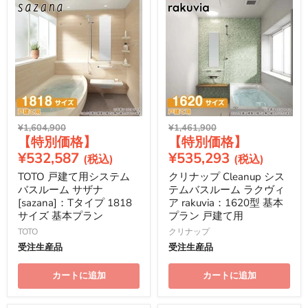
元
元
¥1,604,900
¥1,461,900
現
現
の
の
価
価
在
在
¥532,587
¥535,293
格
格
の
の
TOTO 戸建て用システム
クリナップ Cleanup シス
価
価
バスルーム サザナ
テムバスルーム ラクヴィ
格
格
[sazana]：Tタイプ 1818
ア rakuvia：1620型 基本
サイズ 基本プラン
プラン 戸建て用
TOTO
クリナップ
受注生産品
受注生産品
カートに追加
カートに追加