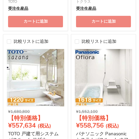
TOTO
トクラス
受注生産品
受注生産品
カートに追加
カートに追加
比較リストに追加
比較リストに追加
元
元
¥1,680,800
¥1,552,100
現
現
の
の
価
価
在
在
¥557,634
¥558,756
格
格
の
の
TOTO 戸建て用システム
パナソニック Panasonic