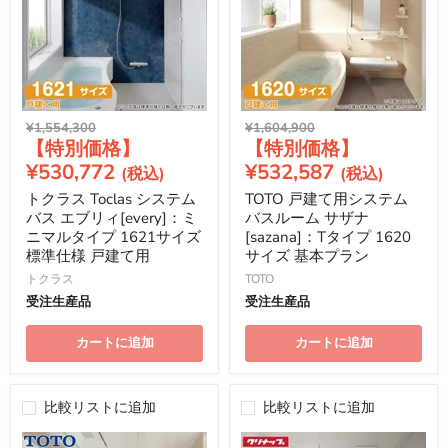
元
元
¥1,554,300
¥1,604,900
現
現
の
の
価
価
在
在
¥530,772
¥532,587
格
格
の
の
トクラス Toclas システム
TOTO 戸建て用システム
価
価
バス エブリィ[every]：ミ
バスルーム サザナ
格
格
ニマルタイプ 1621サイズ
[sazana]：Tタイプ 1620
標準仕様 戸建て用
サイズ 基本プラン
トクラス
TOTO
受注生産品
受注生産品
カートに追加
カートに追加
比較リストに追加
比較リストに追加