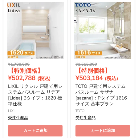
元
元
¥1,788,600
¥1,515,800
現
現
の
の
価
価
在
在
¥502,788
¥503,184
格
格
の
の
LIXIL リクシル 戸建て用シ
TOTO 戸建て用システム
価
価
ステムバスルーム リデア
バスルーム サザナ
格
格
[Lidea] Bタイプ：1620 標
[sazana]：Pタイプ 1616
準仕様
サイズ 基本プラン
LIXIL
TOTO
受注生産品
受注生産品
カートに追加
カートに追加