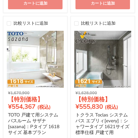
カートに追加
カートに追加
比較リストに追加
比較リストに追加
元
元
¥1,670,900
¥1,628,000
現
現
の
の
価
価
在
在
¥554,367
¥555,830
格
格
の
の
TOTO 戸建て用システム
トクラス Toclas システム
価
価
バスルーム サザナ
バス エブリィ[every]：シ
格
格
[sazana]：Pタイプ 1618
ャワータイプ 1621サイズ
サイズ 基本プラン
標準仕様 戸建て用