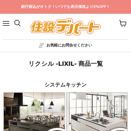
銀行振込がオトク！いつでも表示価格より5%OFF！
メ
カ
ニ
ー
ュ
ト
ー
を
お気軽にお問合せください
見
る
リクシル -LIXIL- 商品一覧
システムキッチン