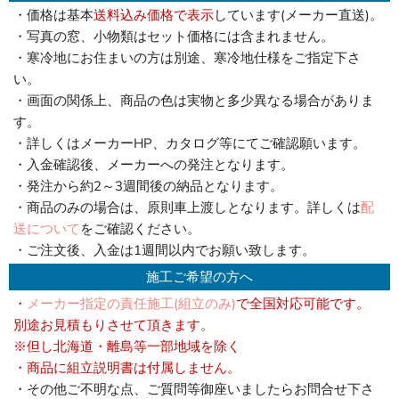
・価格は基本
送料込み価格で表示
しています(メーカー直送)。
・写真の窓、小物類はセット価格には含まれません。
・寒冷地にお住まいの方は別途、寒冷地仕様をご指定下さ
い。
・画面の関係上、商品の色は実物と多少異なる場合がありま
す。
・詳しくはメーカーHP、カタログ等にてご確認願います。
・入金確認後、メーカーへの発注となります。
・発注から約2～3週間後の納品となります。
・商品のみの場合は、原則車上渡しとなります。詳しくは
配
送について
をご確認ください。
・ご注文後、入金は1週間以内でお願い致します。
施工ご希望の方へ
・
メーカー指定の責任施工(組立のみ)
で全国対応可能です。
別途お見積もりさせて頂きます。
※但し北海道・離島等一部地域を除く
・商品に組立説明書は付属しません。
・その他ご不明な点、ご質問等御座いましたらお問合せ下さ