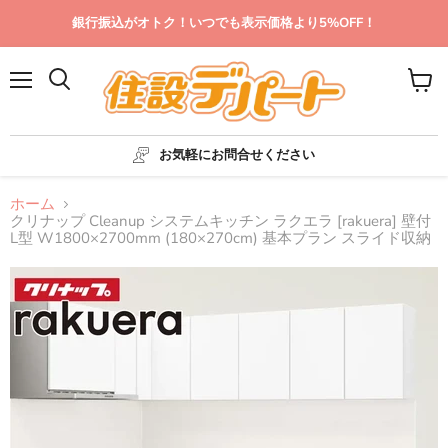
銀行振込がオトク！いつでも表示価格より5%OFF！
メ
カ
ニ
ー
ュ
ト
ー
を
お気軽にお問合せください
見
る
ホーム
クリナップ Cleanup システムキッチン ラクエラ [rakuera] 壁付
L型 W1800×2700mm (180×270cm) 基本プラン スライド収納