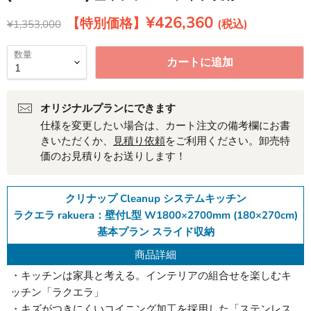
現在の価格
¥426,360
元の価格
¥1,353,000
数量
カートに追加
オリジナルプランにできます
仕様を変更したい場合は、カート注文の備考欄にお書
きいただくか、
見積り依頼
をご利用ください。卸売特
価のお見積りをお送りします！
クリナップ Cleanup システムキッチン
ラクエラ rakuera：壁付L型 W1800×2700mm (180×270cm)
基本プラン スライド収納
商品詳細
・キッチンは家具と考える。インテリアの組合せを楽しむキ
ッチン「ラクエラ」
・キズがつきにくいコイニング加工を採用した「ステンレス