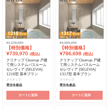
元
元
¥1,276,000
¥1,355,200
現
現
の
の
価
価
在
在
¥739,970
¥786,698
格
格
の
の
クリナップ Cleanup 戸建
クリナップ Cleanup 戸建
価
価
て用システムバスルーム
て用システムバスルーム
格
格
セレヴィア [SELEVIA]
セレヴィア [SELEVIA]
1216型 基本プラン
1317型 基本プラン
クリナップ
クリナップ
受注生産品
受注生産品
カートに追加
カートに追加