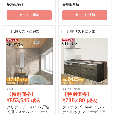
受注生産品
受注生産品
カートに追加
カートに追加
比較リストに追加
比較リストに追加
元
元
¥1,468,500
¥1,236,950
現
現
の
の
価
価
在
在
¥853,545
¥735,480
格
格
の
の
クリナップ Cleanup 戸建
クリナップ Cleanup シス
価
価
て用システムバスルーム
テムキッチン ステディア