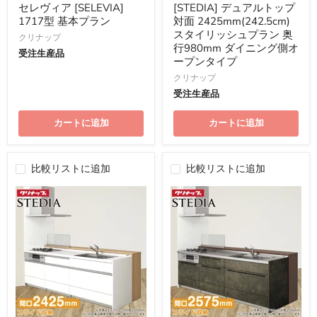
格
格
セレヴィア [SELEVIA]
[STEDIA] デュアルトップ
1717型 基本プラン
対面 2425mm(242.5cm)
スタイリッシュプラン 奥
クリナップ
行980mm ダイニング側オ
受注生産品
ープンタイプ
クリナップ
受注生産品
カートに追加
カートに追加
比較リストに追加
比較リストに追加