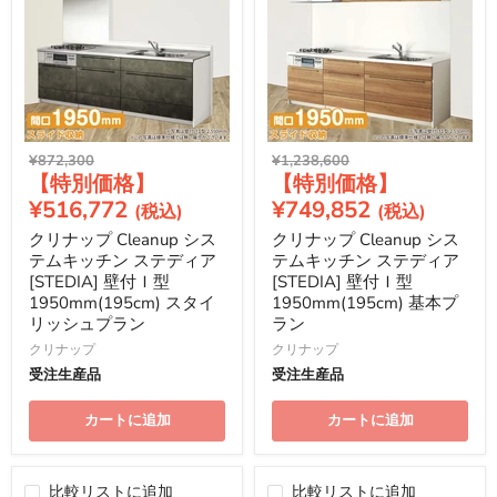
元
元
¥872,300
¥1,238,600
現
現
の
の
価
価
在
在
¥516,772
¥749,852
格
格
の
の
クリナップ Cleanup シス
クリナップ Cleanup シス
価
価
テムキッチン ステディア
テムキッチン ステディア
格
格
[STEDIA] 壁付Ｉ型
[STEDIA] 壁付Ｉ型
1950mm(195cm) スタイ
1950mm(195cm) 基本プ
リッシュプラン
ラン
クリナップ
クリナップ
受注生産品
受注生産品
カートに追加
カートに追加
比較リストに追加
比較リストに追加