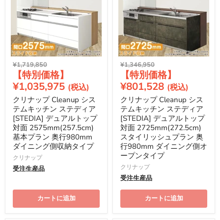
元
元
¥1,719,850
¥1,346,950
現
現
の
の
価
価
在
在
¥1,035,975
¥801,528
格
格
の
の
クリナップ Cleanup シス
クリナップ Cleanup シス
価
価
テムキッチン ステディア
テムキッチン ステディア
格
格
[STEDIA] デュアルトップ
[STEDIA] デュアルトップ
対面 2575mm(257.5cm)
対面 2725mm(272.5cm)
基本プラン 奥行980mm
スタイリッシュプラン 奥
ダイニング側収納タイプ
行980mm ダイニング側オ
ープンタイプ
クリナップ
クリナップ
受注生産品
受注生産品
カートに追加
カートに追加