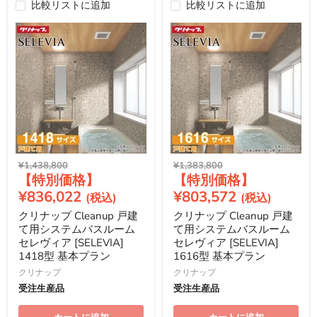
比較リストに追加
比較リストに追加
元
元
¥1,438,800
¥1,383,800
現
現
の
の
価
価
在
在
¥836,022
¥803,572
格
格
の
の
クリナップ Cleanup 戸建
クリナップ Cleanup 戸建
価
価
て用システムバスルーム
て用システムバスルーム
格
格
セレヴィア [SELEVIA]
セレヴィア [SELEVIA]
1418型 基本プラン
1616型 基本プラン
クリナップ
クリナップ
受注生産品
受注生産品