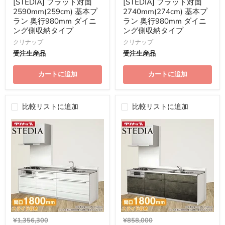
格
格
[STEDIA] フラット対面
[STEDIA] フラット対面
2590mm(259cm) 基本プ
2740mm(274cm) 基本プ
ラン 奥行980mm ダイニ
ラン 奥行980mm ダイニ
ング側収納タイプ
ング側収納タイプ
クリナップ
クリナップ
受注生産品
受注生産品
カートに追加
カートに追加
比較リストに追加
比較リストに追加
元
元
¥1,356,300
¥858,000