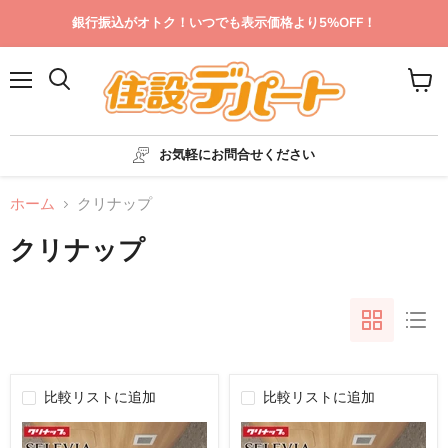
銀行振込がオトク！いつでも表示価格より5%OFF！
メ
カ
ニ
ー
ュ
ト
ー
を
お気軽にお問合せください
見
る
ホーム
クリナップ
クリナップ
比較リストに追加
比較リストに追加