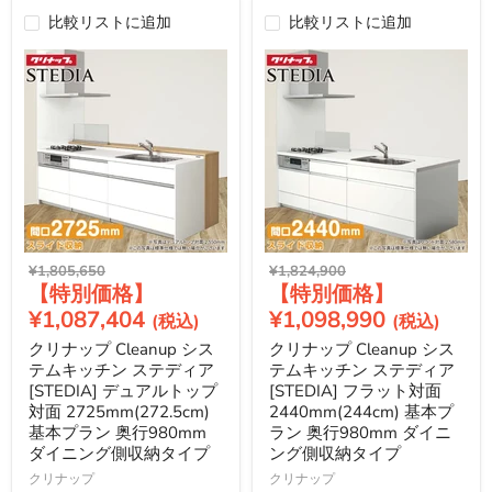
比較リストに追加
比較リストに追加
元
元
¥1,805,650
¥1,824,900
現
現
の
の
価
価
在
在
¥1,087,404
¥1,098,990
格
格
の
の
クリナップ Cleanup シス
クリナップ Cleanup シス
価
価
テムキッチン ステディア
テムキッチン ステディア
格
格
[STEDIA] デュアルトップ
[STEDIA] フラット対面
対面 2725mm(272.5cm)
2440mm(244cm) 基本プ
基本プラン 奥行980mm
ラン 奥行980mm ダイニ
ダイニング側収納タイプ
ング側収納タイプ
クリナップ
クリナップ