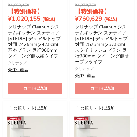
元
元
¥1,693,450
¥1,278,750
現
現
の
の
価
価
在
在
¥1,020,155
¥760,629
格
格
の
の
クリナップ Cleanup シス
クリナップ Cleanup シス
価
価
テムキッチン ステディア
テムキッチン ステディア
格
格
[STEDIA] デュアルトップ
[STEDIA] デュアルトップ
対面 2425mm(242.5cm)
対面 2575mm(257.5cm)
基本プラン 奥行980mm
スタイリッシュプラン 奥
ダイニング側収納タイプ
行980mm ダイニング側オ
ープンタイプ
クリナップ
クリナップ
受注生産品
受注生産品
カートに追加
カートに追加
比較リストに追加
比較リストに追加