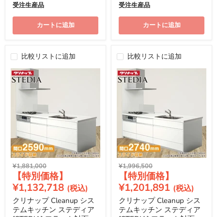
受注生産品
受注生産品
カートに追加
カートに追加
比較リストに追加
比較リストに追加
元
元
¥1,881,000
¥1,996,500
現
現
の
の
価
価
在
在
¥1,132,718
¥1,201,891
格
格
の
の
クリナップ Cleanup シス
クリナップ Cleanup シス
価
価
テムキッチン ステディア
テムキッチン ステディア