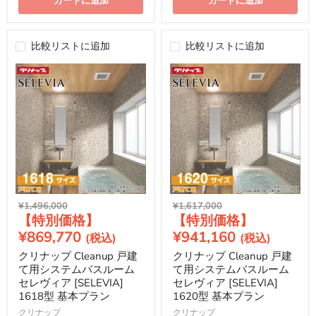
カートに追加
カートに追加
比較リストに追加
比較リストに追加
元
元
¥1,496,000
¥1,617,000
現
現
の
の
価
価
在
在
¥869,770
¥941,160
格
格
の
の
クリナップ Cleanup 戸建
クリナップ Cleanup 戸建
価
価
て用システムバスルーム
て用システムバスルーム
格
格
セレヴィア [SELEVIA]
セレヴィア [SELEVIA]
1618型 基本プラン
1620型 基本プラン
クリナップ
クリナップ