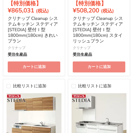
現
現
の
の
価
価
在
在
¥865,031
¥508,200
格
格
の
の
クリナップ Cleanup シス
クリナップ Cleanup シス
価
価
テムキッチン ステディア
テムキッチン ステディア
格
格
[STEDIA] 壁付Ｉ型
[STEDIA] 壁付Ｉ型
1800mm(180cm) きれい
1800mm(180cm) スタイ
プラン
リッシュプラン
クリナップ
クリナップ
受注生産品
受注生産品
カートに追加
カートに追加
比較リストに追加
比較リストに追加