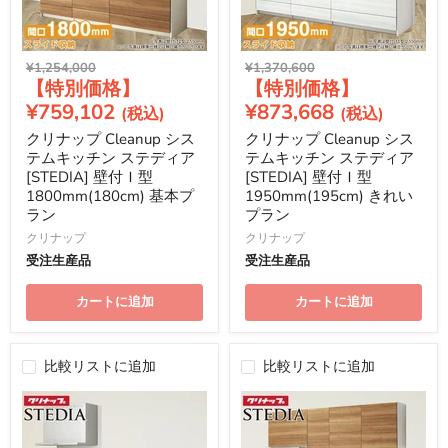
元
元
¥1,254,000
¥1,370,600
現
現
の
の
価
価
在
在
¥759,102
¥873,668
格
格
の
の
クリナップ Cleanup シス
クリナップ Cleanup シス
価
価
テムキッチン ステディア
テムキッチン ステディア
格
格
[STEDIA] 壁付Ｉ型
[STEDIA] 壁付Ｉ型
1800mm(180cm) 基本プ
1950mm(195cm) きれい
ラン
プラン
クリナップ
クリナップ
受注生産品
受注生産品
カートに追加
カートに追加
比較リストに追加
比較リストに追加