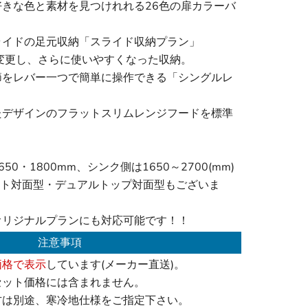
きな色と素材を見つけれれる26色の扉カラーバ
ライドの足元収納「スライド収納プラン」
変更し、さらに使いやすくなった収納。
節をレバー一つで簡単に操作できる「シングルレ
たデザインのフラットスリムレンジフードを標準
0・1800mm、シンク側は1650～2700(mm)
ット対面型・デュアルトップ対面型もございま
オリジナルプランにも対応可能です！！
注意事項
価格で表示
しています(メーカー直送)。
セット価格には含まれません。
方は別途、寒冷地仕様をご指定下さい。