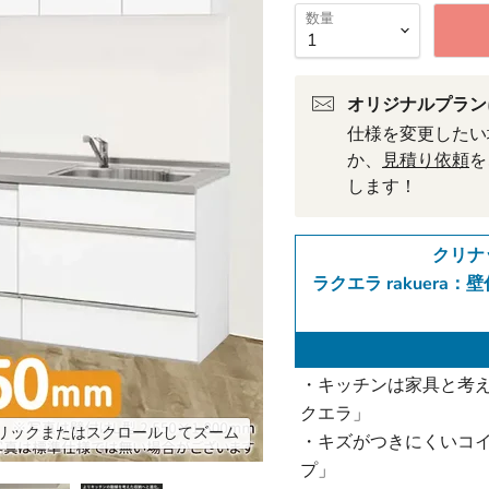
数量
オリジナルプラン
仕様を変更したい
か、
見積り依頼
を
します！
クリナッ
ラクエラ rakuera：壁付
・キッチンは家具と考
クエラ」
リックまたはスクロールしてズーム
・キズがつきにくいコ
プ」