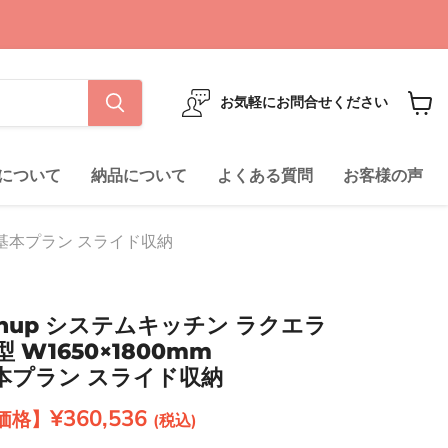
お気軽にお問合せください
カ
ー
ト
について
納品について
よくある質問
お客様の声
を
見
る
cm) 基本プラン スライド収納
anup システムキッチン ラクエラ
L型 W1650×1800mm
) 基本プラン スライド収納
現在の価格
¥360,536