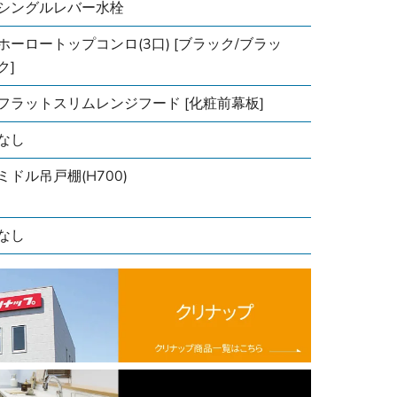
シングルレバー水栓
ホーロートップコンロ(3口) [ブラック/ブラッ
ク]
フラットスリムレンジフード [化粧前幕板]
なし
ミドル吊戸棚(H700)
なし