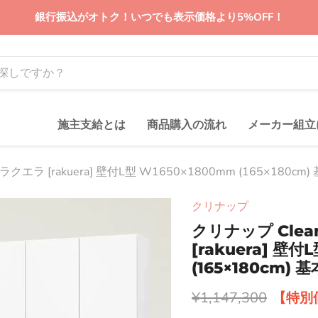
銀行振込がオトク！いつでも表示価格より5%OFF！
施主支給とは
商品購入の流れ
メーカー組立
クエラ [rakuera] 壁付L型 W1650×1800mm (165×180
クリナップ
クリナップ Cle
[rakuera] 壁付
(165×180cm
元の価格
¥1,147,300