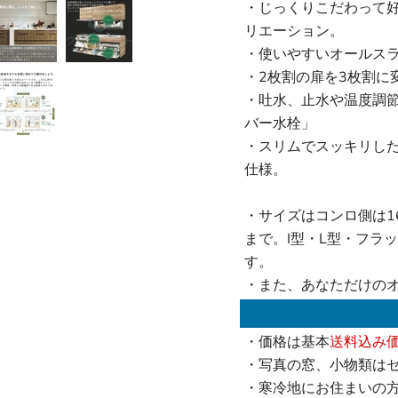
・じっくりこだわって好
リエーション。
・使いやすいオールス
・2枚割の扉を3枚割に
・吐水、止水や温度調
バー水栓」
・スリムでスッキリし
仕様。
・サイズはコンロ側は165
まで。I型・L型・フラ
す。
・また、あなただけの
・価格は基本
送料込み
・写真の窓、小物類は
・寒冷地にお住まいの