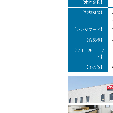
【水栓金具】
【加熱機器】
【レンジフード】
【食洗機】
【ウォールユニッ
ト】
【その他】