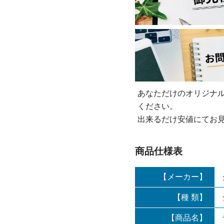
あなただけのオリジナ
ください。
出来るだけ安値にてお
商品仕様表
【メーカー】
【種 類】
【商品名】