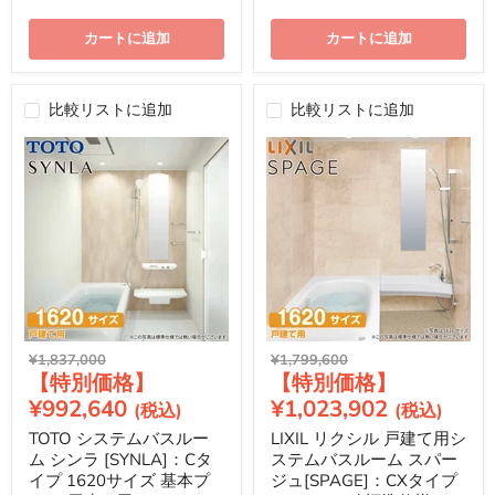
カートに追加
カートに追加
比較リストに追加
比較リストに追加
元
元
¥1,837,000
¥1,799,600
現
現
の
の
価
価
在
在
¥992,640
¥1,023,902
格
格
の
の
TOTO システムバスルー
LIXIL リクシル 戸建て用シ
価
価
ム シンラ [SYNLA]：Cタ
ステムバスルーム スパー
格
格
イプ 1620サイズ 基本プ
ジュ[SPAGE]：CXタイプ