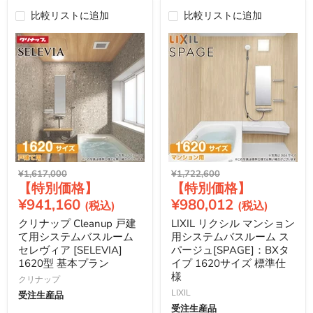
比較リストに追加
比較リストに追加
元
元
¥1,617,000
¥1,722,600
現
現
の
の
価
価
在
在
¥941,160
¥980,012
格
格
の
の
クリナップ Cleanup 戸建
LIXIL リクシル マンション
価
価
て用システムバスルーム
用システムバスルーム ス
格
格
セレヴィア [SELEVIA]
パージュ[SPAGE]：BXタ
1620型 基本プラン
イプ 1620サイズ 標準仕
様
クリナップ
LIXIL
受注生産品
受注生産品