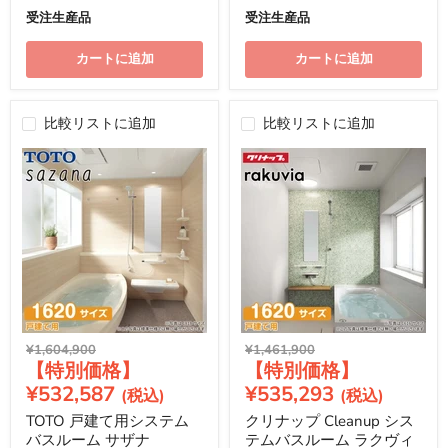
受注生産品
受注生産品
カートに追加
カートに追加
比較リストに追加
比較リストに追加
元
元
¥1,604,900
¥1,461,900
現
現
の
の
価
価
在
在
¥532,587
¥535,293
格
格
の
の
TOTO 戸建て用システム
クリナップ Cleanup シス
価
価
バスルーム サザナ
テムバスルーム ラクヴィ