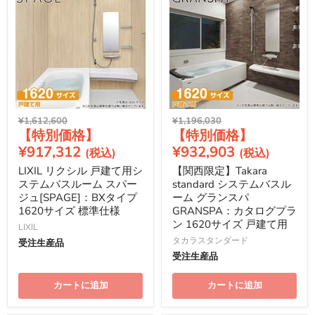
元
元
¥1,612,600
¥1,196,030
現
現
の
の
価
価
在
在
¥917,312
¥932,903
格
格
の
の
LIXIL リクシル 戸建て用シ
【関西限定】Takara
価
価
ステムバスルーム スパー
standard システムバスル
格
格
ジュ[SPAGE]：BXタイプ
ーム グランスパ
1620サイズ 標準仕様
GRANSPA：カタログプラ
ン 1620サイズ 戸建て用
LIXIL
タカラスタンダード
受注生産品
受注生産品
カートに追加
カートに追加