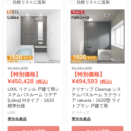
比較リストに追加
比較リストに追加
元
元
¥1,601,600
¥1,351,900
現
現
の
の
価
価
在
在
¥450,428
¥494,593
格
格
の
の
LIXIL リクシル 戸建て用シ
クリナップ Cleanup シス
価
価
ステムバスルーム リデア
テムバスルーム ラクヴィ
格
格
[Lidea] Mタイプ：1620
ア rakuvia：1620型 ライ
標準仕様
トプラン 戸建て用
LIXIL
クリナップ
受注生産品
受注生産品