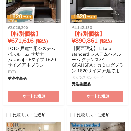
元
元
¥2,026,200
¥1,142,130
現
現
の
の
価
価
在
在
¥671,616
¥890,861
格
格
の
の
TOTO 戸建て用システム
【関西限定】Takara
価
価
バスルーム サザナ
standard システムバスル
格
格
[sazana]：Fタイプ 1620
ーム グランスパ
サイズ 基本プラン
GRANSPA：カタログプラ
ン 1620サイズ 戸建て用
TOTO
タカラスタンダード
受注生産品
受注生産品
カートに追加
カートに追加
比較リストに追加
比較リストに追加