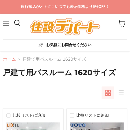
銀行振込がオトク！いつでも表示価格より5%OFF！
メ
カ
ニ
ー
ュ
ト
ー
を
お気軽にお問合せください
見
る
ホーム
戸建て用バスルーム 1620サイズ
戸建て用バスルーム 1620サイズ
比較リストに追加
比較リストに追加