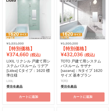
元
元
¥1,331,000
¥1,300,200
現
現
の
の
価
価
在
在
¥374,660
¥432,036
格
格
の
の
LIXIL リクシル 戸建て用シ
TOTO 戸建て用システム
価
価
ステムバスルーム リデア
バスルーム サザナ
格
格
[Lidea] Cタイプ：1620 標
[sazana]：Nタイプ 1620
準仕様
サイズ 基本プラン
LIXIL
TOTO
受注生産品
受注生産品
カートに追加
カートに追加