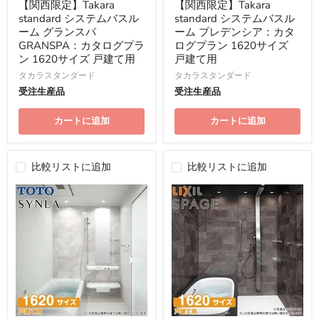
の
の
【関西限定】Takara
【関西限定】Takara
価
価
standard システムバスル
standard システムバスル
格
格
ーム グランスパ
ーム プレデンシア：カタ
GRANSPA：カタログプラ
ログプラン 1620サイズ
ン 1620サイズ 戸建て用
戸建て用
タカラスタンダード
タカラスタンダード
受注生産品
受注生産品
カートに追加
カートに追加
比較リストに追加
比較リストに追加