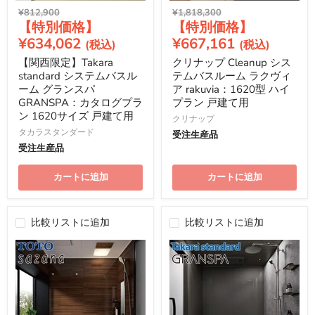
元
元
¥812,900
¥1,818,300
現
現
の
の
価
価
在
在
¥634,062
¥667,161
格
格
の
の
【関西限定】Takara
クリナップ Cleanup シス
価
価
standard システムバスル
テムバスルーム ラクヴィ
格
格
ーム グランスパ
ア rakuvia：1620型 ハイ
GRANSPA：カタログプラ
プラン 戸建て用
ン 1620サイズ 戸建て用
クリナップ
タカラスタンダード
受注生産品
受注生産品
カートに追加
カートに追加
比較リストに追加
比較リストに追加