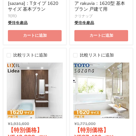
格
格
[sazana]：Tタイプ 1620
ア rakuvia：1620型 基本
サイズ 基本プラン
プラン 戸建て用
TOTO
クリナップ
受注生産品
受注生産品
カートに追加
カートに追加
比較リストに追加
比較リストに追加
元
元
¥1,931,600
¥1,771,000
現
現
の
の
価
価