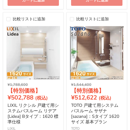
カートに追加
カートに追加
比較リストに追加
比較リストに追加
元
元
¥1,788,600
¥1,544,400
現
現
の
の
価
価
在
在
¥502,788
¥512,622
格
格
の
の
LIXIL リクシル 戸建て用シ
TOTO 戸建て用システム
価
価
ステムバスルーム リデア
バスルーム サザナ
格
格
[Lidea] Bタイプ：1620 標
[sazana]：Sタイプ 1620
準仕様
サイズ 基本プラン
LIXIL
TOTO