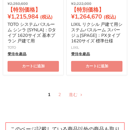
元
元
¥2,250,600
¥2,222,000
現
現
の
の
価
価
在
在
¥1,215,984
¥1,264,670
格
格
の
の
TOTO システムバスルー
LIXIL リクシル 戸建て用シ
価
価
ム シンラ [SYNLA]：Dタ
ステムバスルーム スパー
格
格
イプ 1620サイズ 基本プ
ジュ[SPAGE]：PXタイプ
ラン 戸建て用
1620サイズ 標準仕様
TOTO
LIXIL
受注生産品
受注生産品
カートに追加
カートに追加
1
2
進む
このページ記載している商品以外の商品も取り