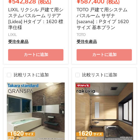
在
在
¥542,828
¥587,400
格
格
の
の
LIXIL リクシル 戸建て用シ
TOTO 戸建て用システム
価
価
ステムバスルーム リデア
バスルーム サザナ
格
格
[Lidea] Hタイプ：1620 標
[sazana]：Pタイプ 1620
準仕様
サイズ 基本プラン
LIXIL
TOTO
受注生産品
受注生産品
カートに追加
カートに追加
比較リストに追加
比較リストに追加