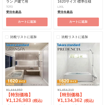
ラン 戸建て用
1620サイズ 標準仕様
TOTO
LIXIL
受注生産品
受注生産品
カートに追加
カートに追加
比較リストに追加
比較リストに追加
元
元
¥1,444,850
¥1,454,310
現
現
の
の
価
価
在
在
¥1,126,983
¥1,134,362
格
格