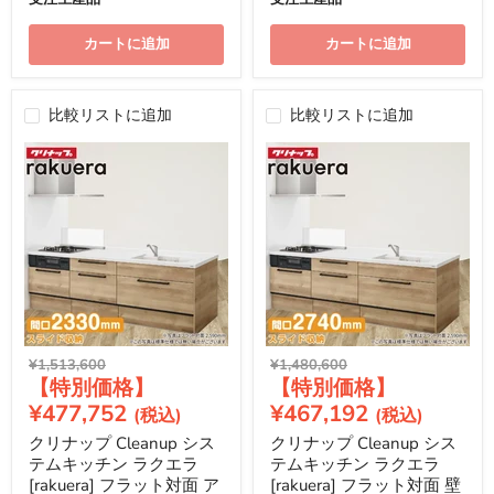
カートに追加
カートに追加
比較リストに追加
比較リストに追加
元
元
¥1,513,600
¥1,480,600
現
現
の
の
価
価
在
在
¥477,752
¥467,192
格
格
の
の
クリナップ Cleanup シス
クリナップ Cleanup シス
価
価
テムキッチン ラクエラ
テムキッチン ラクエラ
格
格
[rakuera] フラット対面 ア
[rakuera] フラット対面 壁