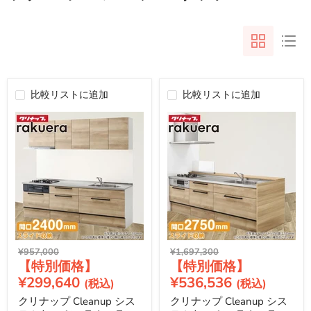
比較リストに追加
比較リストに追加
元
元
¥957,000
¥1,697,300
現
現
の
の
価
価
在
在
¥299,640
¥536,536
格
格
の
の
クリナップ Cleanup シス
クリナップ Cleanup シス