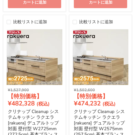
カートに追加
カートに追加
比較リストに追加
比較リストに追加
元
元
¥1,527,900
¥1,502,600
現
現
の
の
価
価
在
在
¥482,328
¥474,232
格
格
の
の
クリナップ Cleanup シス
クリナップ Cleanup シス
価
価
テムキッチン ラクエラ
テムキッチン ラクエラ
格
格
[rakuera] デュアルトップ
[rakuera] デュアルトップ
対面 壁付型 W2725mm
対面 壁付型 W2575mm
(272.5cm) 基本プラン ス
(257.5cm) 基本プラン ス