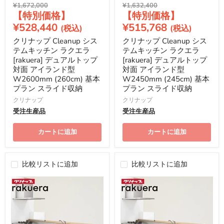
元
元
¥1,672,000
¥1,632,400
現
現
の
の
価
価
在
在
¥528,440
¥515,768
格
格
の
の
クリナップ Cleanup シス
クリナップ Cleanup シス
価
価
テムキッチン ラクエラ
テムキッチン ラクエラ
格
格
[rakuera] デュアルトップ
[rakuera] デュアルトップ
対面 アイランド型
対面 アイランド型
W2600mm (260cm) 基本
W2450mm (245cm) 基本
プラン スライド収納
プラン スライド収納
クリナップ
クリナップ
受注生産品
受注生産品
カートに追加
カートに追加
比較リストに追加
比較リストに追加