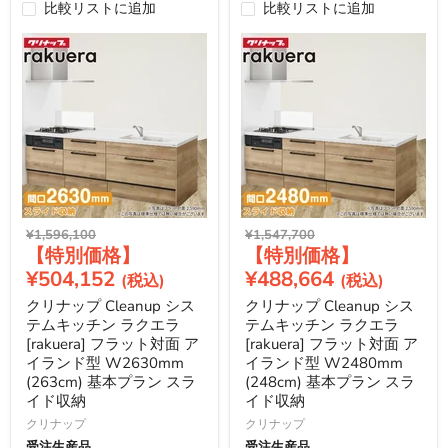
比較リストに追加
比較リストに追加
元
元
¥1,596,100
¥1,547,700
現
現
の
の
価
価
在
在
¥504,152
¥488,664
格
格
の
の
クリナップ Cleanup シス
クリナップ Cleanup シス
価
価
テムキッチン ラクエラ
テムキッチン ラクエラ
格
格
[rakuera] フラット対面 ア
[rakuera] フラット対面 ア
イランド型 W2630mm
イランド型 W2480mm
(263cm) 基本プラン スラ
(248cm) 基本プラン スラ
イド収納
イド収納
クリナップ
クリナップ
受注生産品
受注生産品