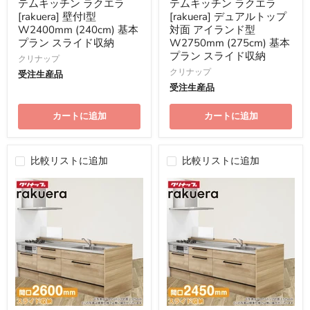
価
価
テムキッチン ラクエラ
テムキッチン ラクエラ
格
格
[rakuera] 壁付I型
[rakuera] デュアルトップ
W2400mm (240cm) 基本
対面 アイランド型
プラン スライド収納
W2750mm (275cm) 基本
プラン スライド収納
クリナップ
クリナップ
受注生産品
受注生産品
カートに追加
カートに追加
比較リストに追加
比較リストに追加