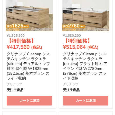
元
元
¥1,325,500
¥1,630,200
現
現
の
の
価
価
在
在
¥417,560
¥515,064
格
格
の
の
クリナップ Cleanup シス
クリナップ Cleanup シス
価
価
テムキッチン ラクエラ
テムキッチン ラクエラ
格
格
[rakuera] デュアルトップ
[rakuera] フラット対面 ア
対面 壁付型 W1825mm
イランド型 W2780mm
(182.5cm) 基本プラン ス
(278cm) 基本プラン スラ
ライド収納
イド収納
クリナップ
クリナップ
受注生産品
受注生産品
カートに追加
カートに追加