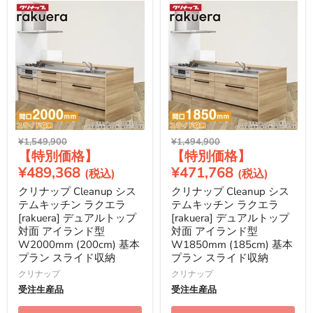
元
元
¥1,549,900
¥1,494,900
現
現
の
の
価
価
在
在
¥489,368
¥471,768
格
格
の
の
クリナップ Cleanup シス
クリナップ Cleanup シス
価
価
テムキッチン ラクエラ
テムキッチン ラクエラ
格
格
[rakuera] デュアルトップ
[rakuera] デュアルトップ
対面 アイランド型
対面 アイランド型
W2000mm (200cm) 基本
W1850mm (185cm) 基本
プラン スライド収納
プラン スライド収納
クリナップ
クリナップ
受注生産品
受注生産品