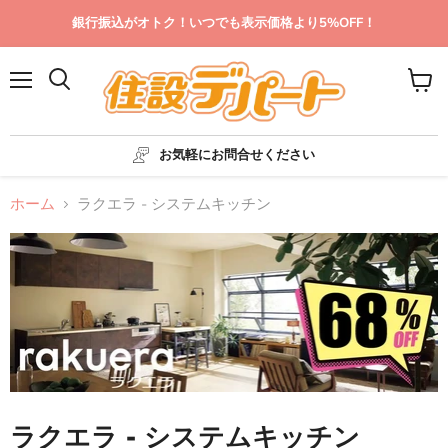
銀行振込がオトク！いつでも表示価格より5%OFF！
メ
カ
ニ
ー
ュ
ト
ー
を
お気軽にお問合せください
見
る
ホーム
ラクエラ - システムキッチン
ラクエラ - システムキッチン