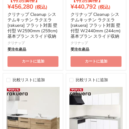
価
価
在
在
¥456,280
¥440,792
格
格
の
の
クリナップ Cleanup シス
クリナップ Cleanup シス
価
価
テムキッチン ラクエラ
テムキッチン ラクエラ
格
格
[rakuera] フラット対面 壁
[rakuera] フラット対面 壁
付型 W2590mm (259cm)
付型 W2440mm (244cm)
基本プラン スライド収納
基本プラン スライド収納
クリナップ
クリナップ
受注生産品
受注生産品
カートに追加
カートに追加
比較リストに追加
比較リストに追加