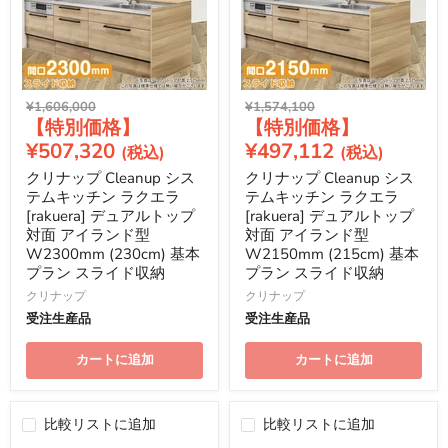
元
元
¥1,606,000
¥1,574,100
現
現
の
の
価
価
在
在
¥507,320
¥497,112
格
格
の
の
クリナップ Cleanup シス
クリナップ Cleanup シス
価
価
テムキッチン ラクエラ
テムキッチン ラクエラ
格
格
[rakuera] デュアルトップ
[rakuera] デュアルトップ
対面 アイランド型
対面 アイランド型
W2300mm (230cm) 基本
W2150mm (215cm) 基本
プラン スライド収納
プラン スライド収納
クリナップ
クリナップ
受注生産品
受注生産品
カートに追加
カートに追加
比較リストに追加
比較リストに追加