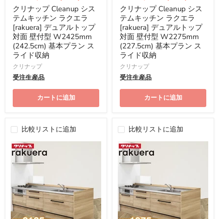
の
の
クリナップ Cleanup シス
クリナップ Cleanup シス
価
価
テムキッチン ラクエラ
テムキッチン ラクエラ
格
格
[rakuera] デュアルトップ
[rakuera] デュアルトップ
対面 壁付型 W2425mm
対面 壁付型 W2275mm
(242.5cm) 基本プラン ス
(227.5cm) 基本プラン ス
ライド収納
ライド収納
クリナップ
クリナップ
受注生産品
受注生産品
カートに追加
カートに追加
比較リストに追加
比較リストに追加