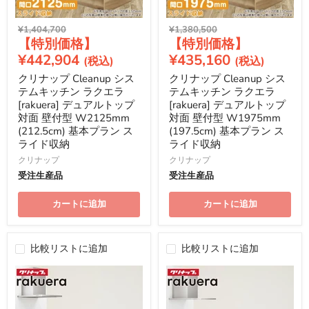
元
元
¥1,404,700
¥1,380,500
現
現
の
の
価
価
在
在
¥442,904
¥435,160
格
格
の
の
クリナップ Cleanup シス
クリナップ Cleanup シス
価
価
テムキッチン ラクエラ
テムキッチン ラクエラ
格
格
[rakuera] デュアルトップ
[rakuera] デュアルトップ
対面 壁付型 W2125mm
対面 壁付型 W1975mm
(212.5cm) 基本プラン ス
(197.5cm) 基本プラン ス
ライド収納
ライド収納
クリナップ
クリナップ
受注生産品
受注生産品
カートに追加
カートに追加
比較リストに追加
比較リストに追加