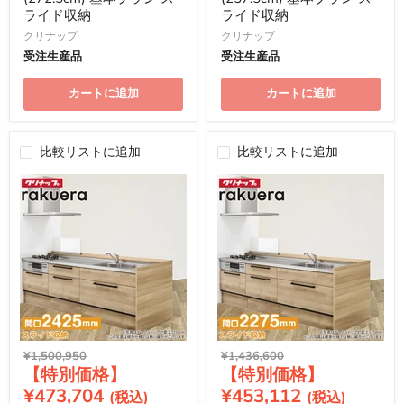
ライド収納
ライド収納
クリナップ
クリナップ
受注生産品
受注生産品
カートに追加
カートに追加
比較リストに追加
比較リストに追加
元
元
¥1,500,950
¥1,436,600
現
現
の
の
価
価
在
在
¥473,704
¥453,112
格
格