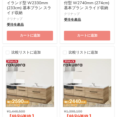
イランド型 W2330mm
付型 W2740mm (274cm)
(233cm) 基本プラン スラ
基本プラン スライド収納
イド収納
クリナップ
クリナップ
受注生産品
受注生産品
カートに追加
カートに追加
比較リストに追加
比較リストに追加
元
元
¥1,446,500
¥1,398,100
現
現
の
の