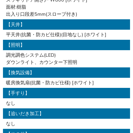
面材:樹脂
出入り口段差5mm(スロープ付き)
【天井】
平天井(抗菌・防カビ仕様)(目地なし) [ホワイト]
【照明】
調光調色システム(LED)
ダウンライト、カウンター下照明
【換気設備】
暖房換気扇(抗菌・防カビ仕様) [ホワイト]
【手すり】
なし
【追いだき加工】
なし