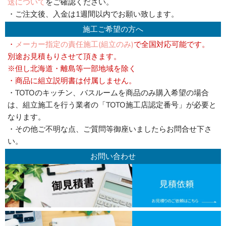
送について
をご確認ください。
・ご注文後、入金は1週間以内でお願い致します。
施工ご希望の方へ
・
メーカー指定の責任施工(組立のみ)
で全国対応可能です。
別途お見積もりさせて頂きます。
※但し北海道・離島等一部地域を除く
・商品に組立説明書は付属しません。
・TOTOのキッチン、バスルームを商品のみ購入希望の場合
は、
組立施工を行う業者の「TOTO施工店認定番号」が必要
と
なります。
・その他ご不明な点、ご質問等御座いましたらお問合せ下さ
い。
お問い合わせ