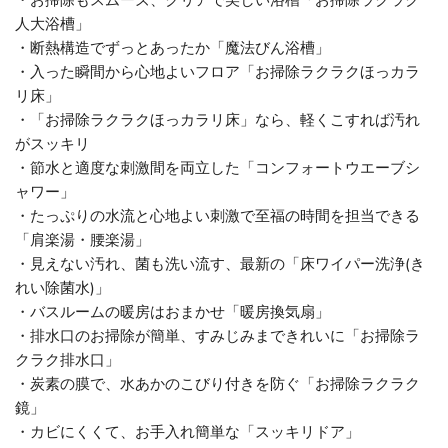
・お掃除もスムーズ、クリアで美しい浴槽「お掃除ラクラク
人大浴槽」
・断熱構造でずっとあったか「魔法びん浴槽」
・入った瞬間から心地よいフロア「お掃除ラクラクほっカラ
リ床」
・「お掃除ラクラクほっカラリ床」なら、軽くこすれば汚れ
がスッキリ
・節水と適度な刺激間を両立した「コンフォートウエーブシ
ャワー」
・たっぷりの水流と心地よい刺激で至福の時間を担当できる
「肩楽湯・腰楽湯」
・見えない汚れ、菌も洗い流す、最新の「床ワイパー洗浄(き
れい除菌水)」
・バスルームの暖房はおまかせ「暖房換気扇」
・排水口のお掃除が簡単、すみじみまできれいに「お掃除ラ
クラク排水口」
・炭素の膜で、水あかのこびり付きを防ぐ「お掃除ラクラク
鏡」
・カビにくくて、お手入れ簡単な「スッキリドア」