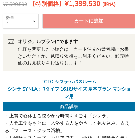
現在の価格
¥1,399,530
元の価格
¥2,590,500
数量
カートに追加
オリジナルプランにできます
仕様を変更したい場合は、カート注文の備考欄にお書
きいただくか、
見積り依頼
をご利用ください。卸売特
価のお見積りをお送りします！
TOTO システムバスルーム
シンラ SYNLA：Rタイプ 1616Jサイズ 基本プラン マンショ
ン用
商品詳細
・上質で心休まる穏やかな時間をすごす「シンラ」
・人間工学をもとに、入浴する人をやさしく包み込み、支え
る「ファーストクラス浴槽」