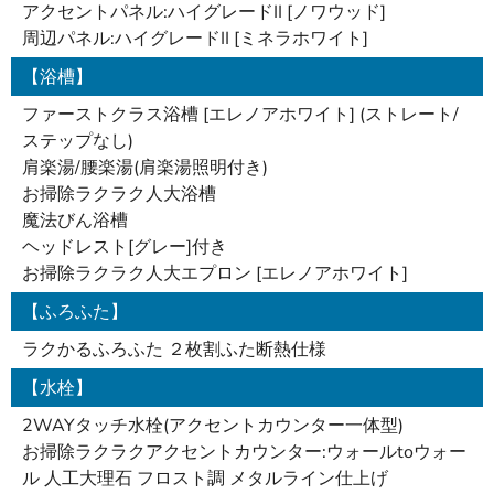
アクセントパネル:ハイグレードII [ノワウッド]
周辺パネル:ハイグレードII [ミネラホワイト]
【浴槽】
ファーストクラス浴槽 [エレノアホワイト] (ストレート/
ステップなし)
肩楽湯/腰楽湯(肩楽湯照明付き)
お掃除ラクラク人大浴槽
魔法びん浴槽
ヘッドレスト[グレー]付き
お掃除ラクラク人大エプロン [エレノアホワイト]
【ふろふた】
ラクかるふろふた ２枚割ふた断熱仕様
【水栓】
2WAYタッチ水栓(アクセントカウンター一体型)
お掃除ラクラクアクセントカウンター:ウォールtoウォー
ル 人工大理石 フロスト調 メタルライン仕上げ