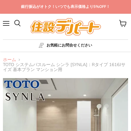
銀行振込がオトク！いつでも表示価格より5%OFF！
メ
カ
ニ
ー
ュ
ト
ー
を
お気軽にお問合せください
見
る
ホーム
TOTO システムバスルーム シンラ [SYNLA]：Rタイプ 1616Jサ
イズ 基本プラン マンション用