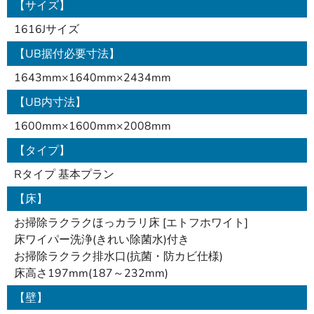
【サイズ】
1616Jサイズ
【UB据付必要寸法】
1643mm×1640mm×2434mm
【UB内寸法】
1600mm×1600mm×2008mm
【タイプ】
Rタイプ 基本プラン
【床】
お掃除ラクラクほっカラリ床 [エトフホワイト]
床ワイパー洗浄(きれい除菌水)付き
お掃除ラクラク排水口(抗菌・防カビ仕様)
床高さ197mm(187～232mm)
【壁】