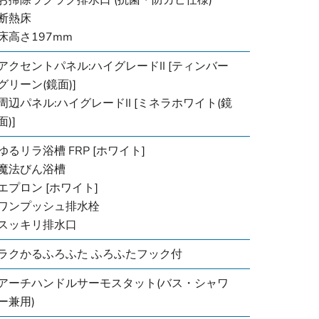
お掃除ラクラク排水口 (抗菌・防カビ仕様)
断熱床
床高さ197mm
アクセントパネル:ハイグレードII [ティンバー
グリーン(鏡面)]
周辺パネル:ハイグレードII [ミネラホワイト(鏡
面)]
ゆるリラ浴槽 FRP [ホワイト]
魔法びん浴槽
エプロン [ホワイト]
ワンプッシュ排水栓
スッキリ排水口
ラクかるふろふた ふろふたフック付
アーチハンドルサーモスタット(バス・シャワ
ー兼用)