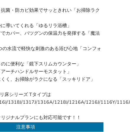
、抗菌・防カビ効果でサッときれい「お掃除ラク
勢に導いてくれる「ゆるリラ浴槽」
材でカバー、バツグンの保温力を発揮する「魔法
つの水流で軽快な刺激のある浴び心地「コンフォ
」
くのに便利な「鏡下スリムカウンター」
「アーチハンドルサーモスタット」
にくく、お掃除がラクになる「スッキリドア」
リ床シリーズ Tタイプは
16J/1318J/1317J/1316A/1218J/1216A/1216J/1116Y/1116J
。
オリジナルプランにも対応可能です！！
注意事項