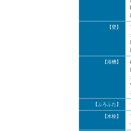
【壁】
【浴槽】
【ふろふた】
【水栓】