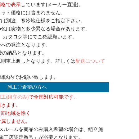
価格で表示
しています(メーカー直送)。
セット価格には含まれません。
方は別途、寒冷地仕様をご指定下さい。
の色は実物と多少異なる場合があります。
、カタログ等にてご確認願います。
ーへの発注となります。
後の納品となります。
原則車上渡しとなります。詳しくは
配送について
週間以内でお願い致します。
施工ご希望の方へ
工(組立のみ)
で全国対応可能です。
頂きます。
一部地域を除く
付属しません。
バスルームを商品のみ購入希望の場合は、組立施
O施工店認定番号」が必要となります。