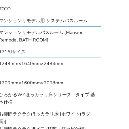
TOTO
マンションリモデル用 システムバスルーム
マンションリモデルバスルーム [Mansion
Remodel BATH ROOM]
1216Jサイズ
1243mm×1640mm×2434mm
1200mm×1600mm×2008mm
ひろがるWYほっカラリ床シリーズ Tタイプ 基
本仕様
お掃除ラクラクほっカラリ床 [ホワイト(ラグ
調)]