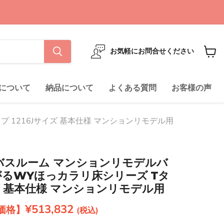
お気軽にお問合せください
カ
ー
ト
について
納品について
よくある質問
お客様の声
を
見
る
 1216Jサイズ 基本仕様 マンションリモデル用
ムバスルーム マンションリモデルバ
るWYほっカラリ床シリーズ Tタ
イズ 基本仕様 マンションリモデル用
現在の価格
¥513,832