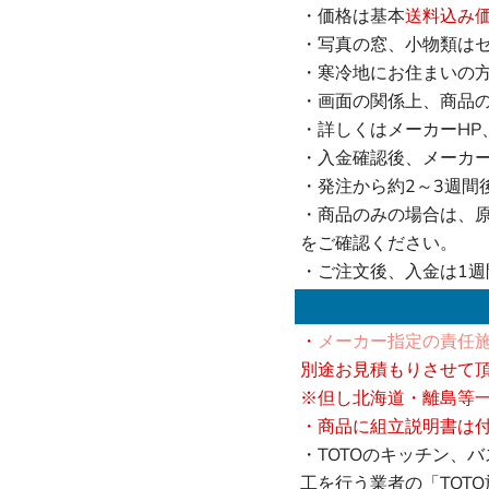
・価格は基本
送料込み
・写真の窓、小物類は
・寒冷地にお住まいの
・画面の関係上、商品
・詳しくはメーカーHP
・入金確認後、メーカ
・発注から約2～3週間
・商品のみの場合は、
をご確認ください。
・ご注文後、入金は1
・
メーカー指定の責任施
別途お見積もりさせて
※但し北海道・離島等
・商品に組立説明書は
・TOTOのキッチン、
工を行う業者の「TOT