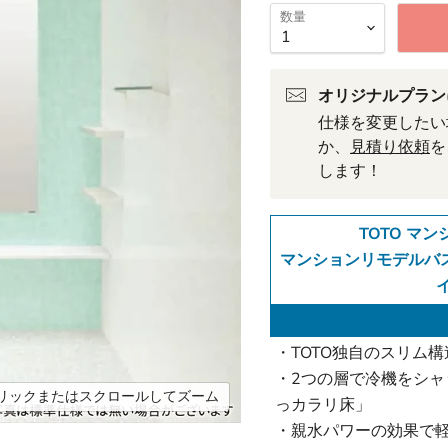
数量
オリジナルプラン
仕様を変更したい
か、
見積り依頼
を
します！
TOTO マ
マンションリモデルバス
イ
・TOTO独自のスリム
・2つの層で冷機をシ
リックまたはスクロールしてズーム
っカラリ床」
・親水パワーの効果で