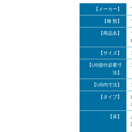
【メーカー】
【種 類】
【商品名】
【サイズ】
【UB据付必要寸
法】
【UB内寸法】
【タイプ】
【床】