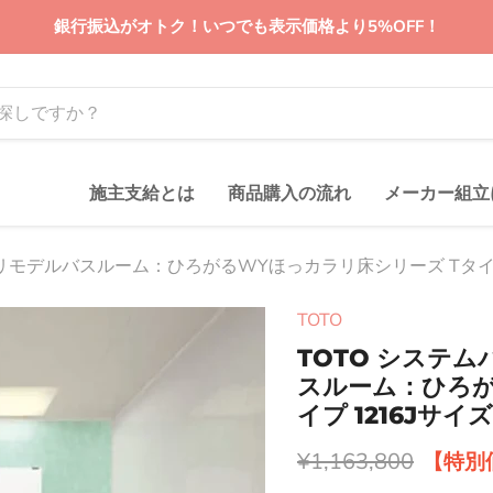
銀行振込がオトク！いつでも表示価格より5%OFF！
施主支給とは
商品購入の流れ
メーカー組立
ンリモデルバスルーム：ひろがるWYほっカラリ床シリーズ Tタイプ
TOTO
TOTO システ
スルーム：ひろが
イプ 1216Jサ
元の価格
¥1,163,800