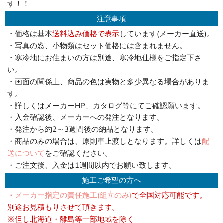
す！！
注意事項
・価格は基本
送料込み価格で表示
しています(メーカー直送)。
・写真の窓、小物類はセット価格には含まれません。
・寒冷地にお住まいの方は別途、寒冷地仕様をご指定下さ
い。
・画面の関係上、商品の色は実物と多少異なる場合がありま
す。
・詳しくはメーカーHP、カタログ等にてご確認願います。
・入金確認後、メーカーへの発注となります。
・発注から約2～3週間後の納品となります。
・商品のみの場合は、原則車上渡しとなります。詳しくは
配
送について
をご確認ください。
・ご注文後、入金は1週間以内でお願い致します。
施工ご希望の方へ
・
メーカー指定の責任施工(組立のみ)
で全国対応可能です。
別途お見積もりさせて頂きます。
※但し北海道・離島等一部地域を除く