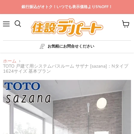
銀行振込がオトク！いつでも表示価格より5%OFF！
メ
カ
ニ
ー
ュ
ト
ー
を
お気軽にお問合せください
見
る
ホーム
TOTO 戸建て用システムバスルーム サザナ [sazana]：Nタイプ
1624サイズ 基本プラン