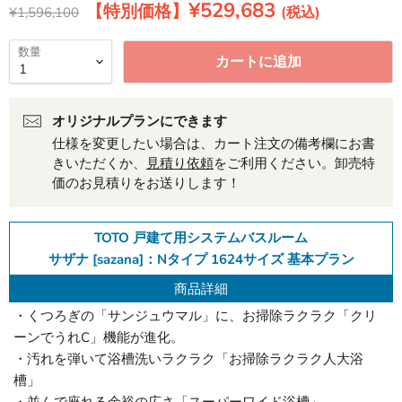
現在の価格
¥529,683
元の価格
¥1,596,100
数量
カートに追加
オリジナルプランにできます
仕様を変更したい場合は、カート注文の備考欄にお書
きいただくか、
見積り依頼
をご利用ください。卸売特
価のお見積りをお送りします！
TOTO 戸建て用システムバスルーム
サザナ [sazana]：Nタイプ 1624サイズ 基本プラン
商品詳細
・くつろぎの「サンジュウマル」に、お掃除ラクラク「クリ
ーンでうれC」機能が進化。
・汚れを弾いて浴槽洗いラクラク「お掃除ラクラク人大浴
槽」