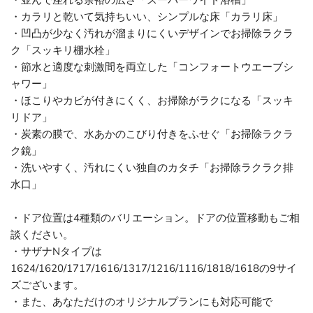
・並んで座れる余裕の広さ「スーパーワイド浴槽」
・カラリと乾いて気持ちいい、シンプルな床「カラリ床」
・凹凸が少なく汚れが溜まりにくいデザインでお掃除ラクラ
ク「スッキリ棚水栓」
・節水と適度な刺激間を両立した「コンフォートウエーブシ
ャワー」
・ほこりやカビが付きにくく、お掃除がラクになる「スッキ
リドア」
・炭素の膜で、水あかのこびり付きをふせぐ「お掃除ラクラ
ク鏡」
・洗いやすく、汚れにくい独自のカタチ「お掃除ラクラク排
水口」
・ドア位置は4種類のバリエーション。ドアの位置移動もご相
談ください。
・サザナNタイプは
1624/1620/1717/1616/1317/1216/1116/1818/1618の9サイ
ズございます。
・また、あなただけのオリジナルプランにも対応可能で