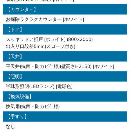
【カウンタ－】
お掃除ラクラクカウンター [ホワイト]
【ドア】
スッキリドア折戸 [ホワイト] (800×2000)
出入り口段差5mm(スロープ付き)
【天井】
平天井(抗菌・防カビ仕様)(壁高さH2150) [ホワイト]
【照明】
半球形照明(LEDランプ) [電球色]
【換気設備】
換気扇(抗菌・防カビ仕様)
【手すり】
なし