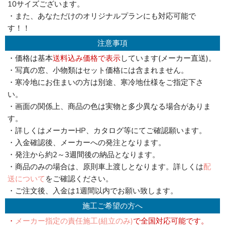
10サイズございます。
・また、あなただけのオリジナルプランにも対応可能で
す！！
注意事項
・価格は基本
送料込み価格で表示
しています(メーカー直送)。
・写真の窓、小物類はセット価格には含まれません。
・寒冷地にお住まいの方は別途、寒冷地仕様をご指定下さ
い。
・画面の関係上、商品の色は実物と多少異なる場合がありま
す。
・詳しくはメーカーHP、カタログ等にてご確認願います。
・入金確認後、メーカーへの発注となります。
・発注から約2～3週間後の納品となります。
・商品のみの場合は、原則車上渡しとなります。詳しくは
配
送について
をご確認ください。
・ご注文後、入金は1週間以内でお願い致します。
施工ご希望の方へ
・
メーカー指定の責任施工(組立のみ)
で全国対応可能です。