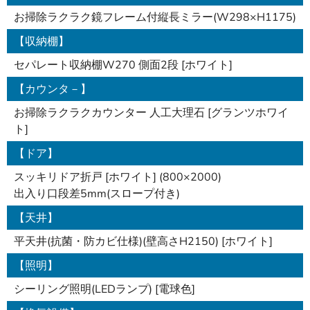
お掃除ラクラク鏡フレーム付縦長ミラー(W298×H1175)
【収納棚】
セパレート収納棚W270 側面2段 [ホワイト]
【カウンタ－】
お掃除ラクラクカウンター 人工大理石 [グランツホワイ
ト]
【ドア】
スッキリドア折戸 [ホワイト] (800×2000)
出入り口段差5mm(スロープ付き)
【天井】
平天井(抗菌・防カビ仕様)(壁高さH2150) [ホワイト]
【照明】
シーリング照明(LEDランプ) [電球色]