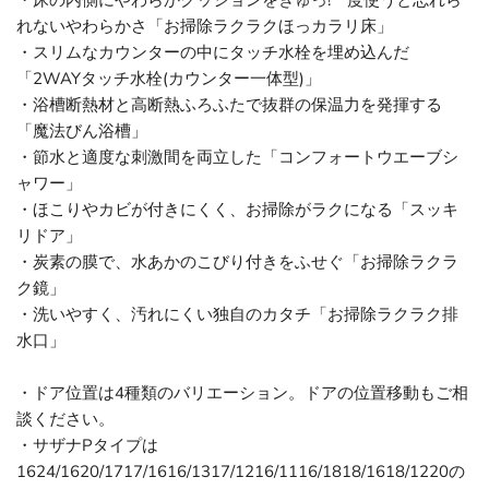
・床の内側にやわらかクッションをぎゅっ!一度使うと忘れら
れないやわらかさ「お掃除ラクラクほっカラリ床」
・スリムなカウンターの中にタッチ水栓を埋め込んだ
「2WAYタッチ水栓(カウンター一体型)」
・浴槽断熱材と高断熱ふろふたで抜群の保温力を発揮する
「魔法びん浴槽」
・節水と適度な刺激間を両立した「コンフォートウエーブシ
ャワー」
・ほこりやカビが付きにくく、お掃除がラクになる「スッキ
リドア」
・炭素の膜で、水あかのこびり付きをふせぐ「お掃除ラクラ
ク鏡」
・洗いやすく、汚れにくい独自のカタチ「お掃除ラクラク排
水口」
・ドア位置は4種類のバリエーション。ドアの位置移動もご相
談ください。
・サザナPタイプは
1624/1620/1717/1616/1317/1216/1116/1818/1618/1220の