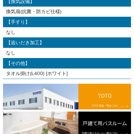
【換気設備】
換気扇(抗菌・防カビ仕様)
【手すり】
なし
【追いだき加工】
なし
【その他】
タオル掛け(L400) [ホワイト]