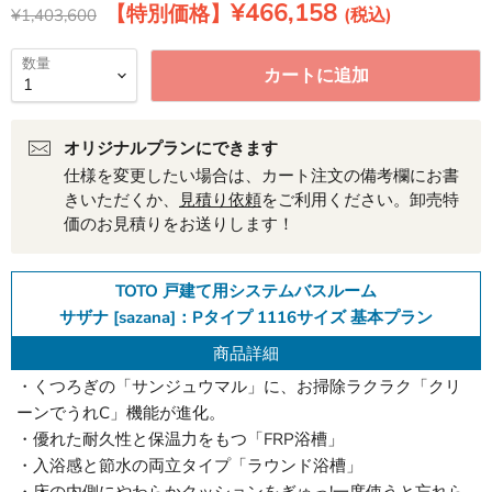
現在の価格
¥466,158
元の価格
¥1,403,600
数量
カートに追加
オリジナルプランにできます
仕様を変更したい場合は、カート注文の備考欄にお書
きいただくか、
見積り依頼
をご利用ください。卸売特
価のお見積りをお送りします！
TOTO 戸建て用システムバスルーム
サザナ [sazana]：Pタイプ 1116サイズ 基本プラン
商品詳細
・くつろぎの「サンジュウマル」に、お掃除ラクラク「クリ
ーンでうれC」機能が進化。
・優れた耐久性と保温力をもつ「FRP浴槽」
・入浴感と節水の両立タイプ「ラウンド浴槽」