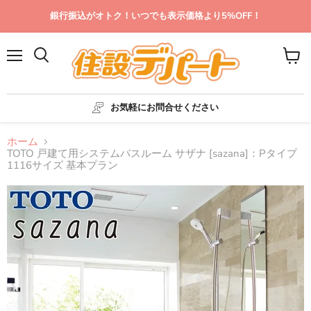
銀行振込がオトク！いつでも表示価格より5%OFF！
メ
カ
ニ
ー
ュ
ト
ー
を
お気軽にお問合せください
見
る
ホーム
TOTO 戸建て用システムバスルーム サザナ [sazana]：Pタイプ
1116サイズ 基本プラン