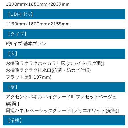
1200mm×1650mm×2837mm
【UB内寸法】
1150mm×1600mm×2158mm
【タイプ】
Pタイプ 基本プラン
【床】
お掃除ラクラクホッカラリ床 [ホワイト(ラグ調)]
お掃除ラクラク排水口(抗菌・防カビ仕様)
フラット床(H197mm)
【壁】
アクセントパネル:ハイグレードII [ファセットベージュ
(鏡面)]
周辺パネル:ベーシックグレード [プリエホワイト(光沢)]
【浴槽】