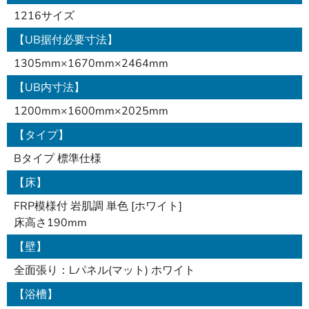
1216サイズ
【UB据付必要寸法】
1305mm×1670mm×2464mm
【UB内寸法】
1200mm×1600mm×2025mm
【タイプ】
Bタイプ 標準仕様
【床】
FRP模様付 岩肌調 単色 [ホワイト]
床高さ190mm
【壁】
全面張り：Lパネル(マット) ホワイト
【浴槽】