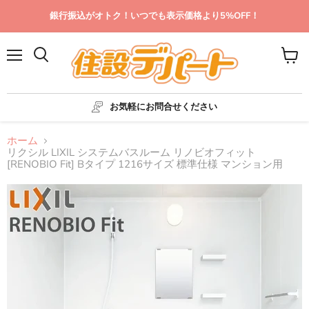
銀行振込がオトク！いつでも表示価格より5%OFF！
メ
カ
ニ
ー
ュ
ト
ー
を
お気軽にお問合せください
見
る
ホーム
リクシル LIXIL システムバスルーム リノビオフィット
[RENOBIO Fit] Bタイプ 1216サイズ 標準仕様 マンション用