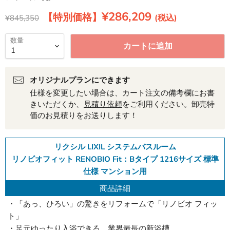
現在の価格
¥286,209
元の価格
¥845,350
数量
カートに追加
オリジナルプランにできます
仕様を変更したい場合は、カート注文の備考欄にお書
きいただくか、
見積り依頼
をご利用ください。卸売特
価のお見積りをお送りします！
リクシル LIXIL システムバスルーム
リノビオフィット RENOBIO Fit：Bタイプ 1216サイズ 標準
仕様 マンション用
商品詳細
・「あっ、ひろい」の驚きをリフォームで「リノビオ フィッ
ト」
・足元ゆったり入浴できる、業界最長の新浴槽。