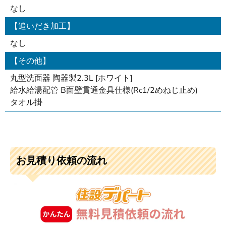
なし
【追いだき加工】
なし
【その他】
丸型洗面器 陶器製2.3L [ホワイト]
給水給湯配管 B面壁貫通金具仕様(Rc1/2めねじ止め)
タオル掛
お見積り依頼の流れ