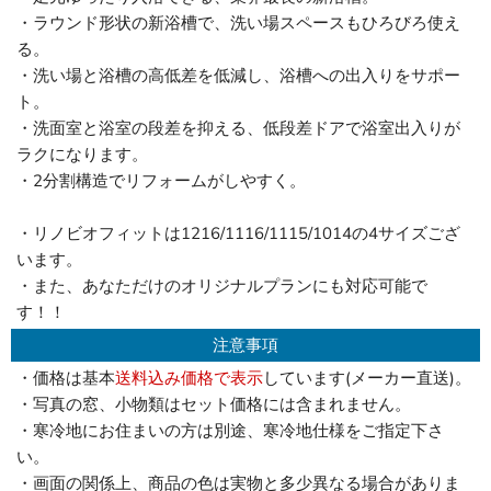
・ラウンド形状の新浴槽で、洗い場スペースもひろびろ使え
る。
・洗い場と浴槽の高低差を低減し、浴槽への出入りをサポー
ト。
・洗面室と浴室の段差を抑える、低段差ドアで浴室出入りが
ラクになります。
・2分割構造でリフォームがしやすく。
・リノビオフィットは1216/1116/1115/1014の4サイズござ
います。
・また、あなただけのオリジナルプランにも対応可能で
す！！
注意事項
・価格は基本
送料込み価格で表示
しています(メーカー直送)。
・写真の窓、小物類はセット価格には含まれません。
・寒冷地にお住まいの方は別途、寒冷地仕様をご指定下さ
い。
・画面の関係上、商品の色は実物と多少異なる場合がありま