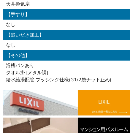
天井換気扇
【手すり】
なし
【追いだき加工】
なし
【その他】
浴槽パンあり
タオル掛 [メタル調]
給水給湯配管 ブッシング仕様(G1/2袋ナット止め)