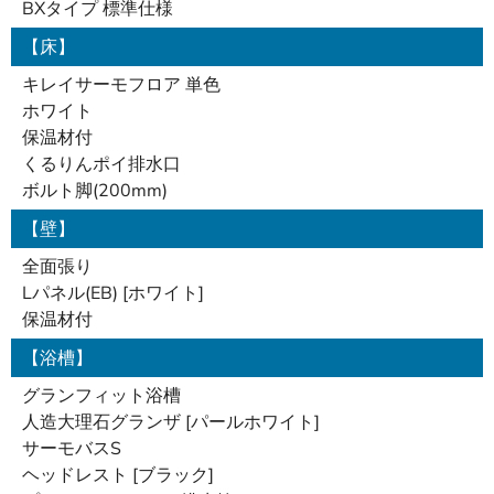
BXタイプ 標準仕様
【床】
キレイサーモフロア 単色
ホワイト
保温材付
くるりんポイ排水口
ボルト脚(200mm)
【壁】
全面張り
Lパネル(EB) [ホワイト]
保温材付
【浴槽】
グランフィット浴槽
人造大理石グランザ [パールホワイト]
サーモバスS
ヘッドレスト [ブラック]