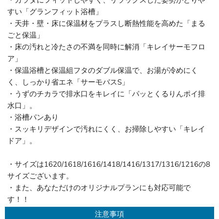
・カラダにフィットしやすく、リラックスした姿勢がとりや
すい「グランフィット浴槽」
・天井・壁・床に保温材をプラスし断熱性能を高めた「まる
ごと保温」
・床の汚れと冷たさの不満を同時に解消「キレイサーモフロ
ア」
・保温浴槽と保温組フタのダブル保温で、お湯が冷めにく
く、しっかり省エネ「サーモバスS」
・うずのチカラで排水口をキレイに「パッとくるりんポイ排
水口」。
・浴槽パンあり
・スッキリデザインで汚れにくく、お掃除しやすい「キレイ
ドア」。
・サイズは1620/1618/1616/1418/1416/1317/1316/1216の8
サイズございます。
・また、あなただけのオリジナルプランにも対応可能で
す！！
注意事項