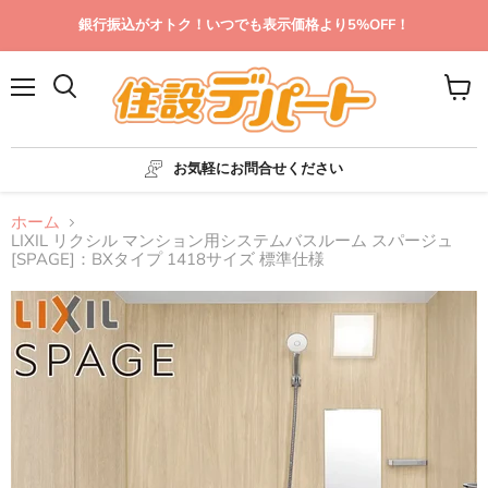
銀行振込がオトク！いつでも表示価格より5%OFF！
メ
カ
ニ
ー
ュ
ト
ー
を
お気軽にお問合せください
見
る
ホーム
LIXIL リクシル マンション用システムバスルーム スパージュ
[SPAGE]：BXタイプ 1418サイズ 標準仕様