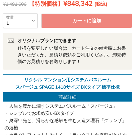
現在の価格
¥848,342
元の価格
¥1,491,600
数量
カートに追加
オリジナルプランにできます
仕様を変更したい場合は、カート注文の備考欄にお書
きいただくか、
見積り依頼
をご利用ください。卸売特
価のお見積りをお送りします！
リクシル マンション用システムバスルーム
スパージュ SPAGE 1418サイズ BXタイプ 標準仕様
商品詳細
・人生を豊かに潤すシステムバスルーム「スパージュ」
・シンプルでお求め安いBXタイプ
・奥深い光と、滑らかな感触を生む人造大理石「グランザ」
の浴槽