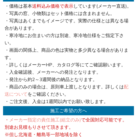
・価格は基本
送料込み価格で表示
しています(メーカー直送)。
・写真の窓、小物類はセット価格には含まれません。
・写真はあくまでもイメージです。実際の仕様とは異なる場
合があります。
・寒冷地にお住まいの方は別途、寒冷地仕様をご指定下さ
い。
・画面の関係上、商品の色は実物と多少異なる場合がありま
す。
・詳しくはメーカーHP、カタログ等にてご確認願います。
・入金確認後、メーカーへの発注となります。
・発注から約2～3週間後の納品となります。
・商品のみの場合は、原則車上渡しとなります。詳しくは
配
送について
をご確認ください。
・ご注文後、入金は1週間以内でお願い致します。
施工ご希望の方へ
・
メーカー指定の責任施工(組立のみ)
で全国対応可能です。
別途お見積もりさせて頂きます。
※但し北海道・離島等一部地域を除く