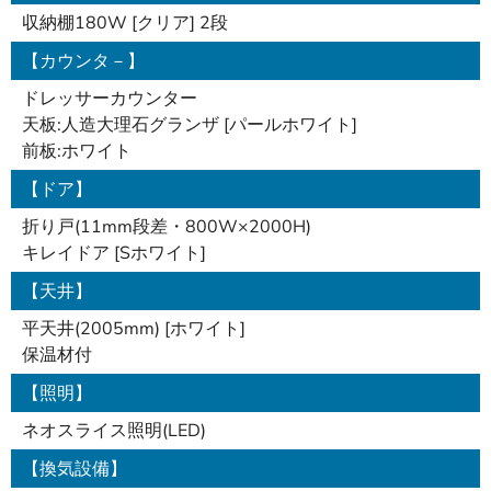
収納棚180W [クリア] 2段
【カウンタ－】
ドレッサーカウンター
天板:人造大理石グランザ [パールホワイト]
前板:ホワイト
【ドア】
折り戸(11mm段差・800W×2000H)
キレイドア [Sホワイト]
【天井】
平天井(2005mm) [ホワイト]
保温材付
【照明】
ネオスライス照明(LED)
【換気設備】