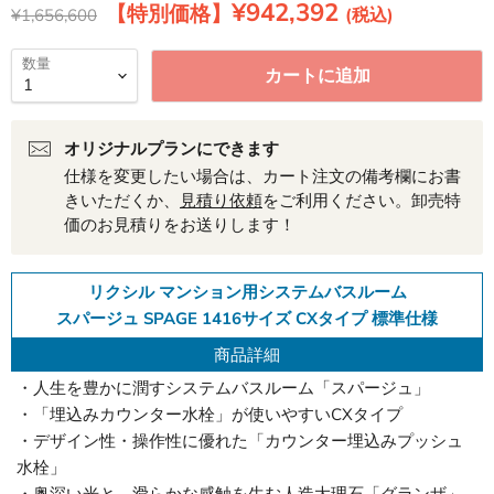
現在の価格
¥942,392
元の価格
¥1,656,600
数量
カートに追加
オリジナルプランにできます
仕様を変更したい場合は、カート注文の備考欄にお書
きいただくか、
見積り依頼
をご利用ください。卸売特
価のお見積りをお送りします！
リクシル マンション用システムバスルーム
スパージュ SPAGE 1416サイズ CXタイプ 標準仕様
商品詳細
・人生を豊かに潤すシステムバスルーム「スパージュ」
・「埋込みカウンター水栓」が使いやすいCXタイプ
・デザイン性・操作性に優れた「カウンター埋込みプッシュ
水栓」