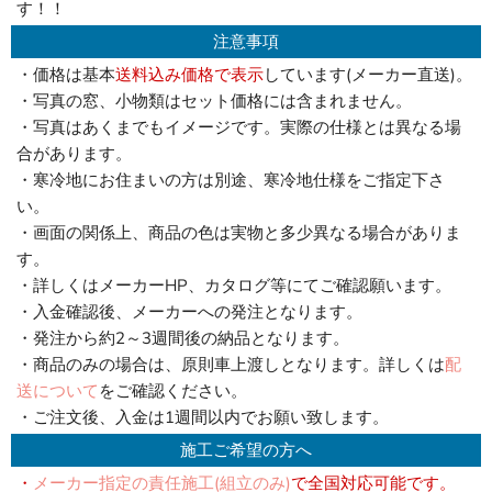
す！！
注意事項
・価格は基本
送料込み価格で表示
しています(メーカー直送)。
・写真の窓、小物類はセット価格には含まれません。
・写真はあくまでもイメージです。実際の仕様とは異なる場
合があります。
・寒冷地にお住まいの方は別途、寒冷地仕様をご指定下さ
い。
・画面の関係上、商品の色は実物と多少異なる場合がありま
す。
・詳しくはメーカーHP、カタログ等にてご確認願います。
・入金確認後、メーカーへの発注となります。
・発注から約2～3週間後の納品となります。
・商品のみの場合は、原則車上渡しとなります。詳しくは
配
送について
をご確認ください。
・ご注文後、入金は1週間以内でお願い致します。
施工ご希望の方へ
・
メーカー指定の責任施工(組立のみ)
で全国対応可能です。