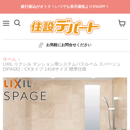
銀行振込がオトク！いつでも表示価格より5%OFF！
メ
カ
ニ
ー
ュ
ト
ー
を
お気軽にお問合せください
見
る
ホーム
LIXIL リクシル マンション用システムバスルーム スパージュ
[SPAGE]：CXタイプ 1416サイズ 標準仕様