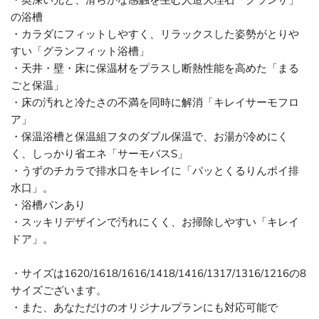
・奥深い光と、滑らかな感触を生む人造大理石「グランザ」
の浴槽
・カラダにフィットしやすく、リラックスした姿勢がとりや
すい「グランフィット浴槽」
・天井・壁・床に保温材をプラスし断熱性能を高めた「まる
ごと保温」
・床の汚れと冷たさの不満を同時に解消「キレイサーモフロ
ア」
・保温浴槽と保温組フタのダブル保温で、お湯が冷めにく
く、しっかり省エネ「サーモバスS」
・うずのチカラで排水口をキレイに「パッとくるりんポイ排
水口」。
・浴槽パンあり
・スッキリデザインで汚れにくく、お掃除しやすい「キレイ
ドア」。
・サイズは1620/1618/1616/1418/1416/1317/1316/1216の8
サイズございます。
・また、あなただけのオリジナルプランにも対応可能で