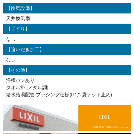
【換気設備】
天井換気扇
【手すり】
なし
【追いだき加工】
なし
【その他】
浴槽パンあり
タオル掛 [メタル調]
給水給湯配管 ブッシング仕様(G1/2袋ナット止め)