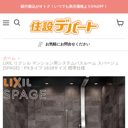
銀行振込がオトク！いつでも表示価格より5%OFF！
メ
カ
ニ
ー
ュ
ト
ー
を
お気軽にお問合せください
見
る
ホーム
LIXIL リクシル マンション用システムバスルーム スパージュ
[SPAGE]：PXタイプ 1618サイズ 標準仕様