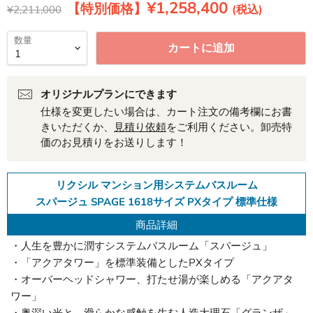
現在の価格
¥1,258,400
元の価格
¥2,211,000
数量
カートに追加
オリジナルプランにできます
仕様を変更したい場合は、カート注文の備考欄にお書
きいただくか、
見積り依頼
をご利用ください。卸売特
価のお見積りをお送りします！
リクシル マンション用システムバスルーム
スパージュ SPAGE 1618サイズ PXタイプ 標準仕様
商品詳細
・人生を豊かに潤すシステムバスルーム「スパージュ」
・「アクアタワー」を標準装備としたPXタイプ
・オーバーヘッドシャワー、打たせ湯が楽しめる「アクアタ
ワー」