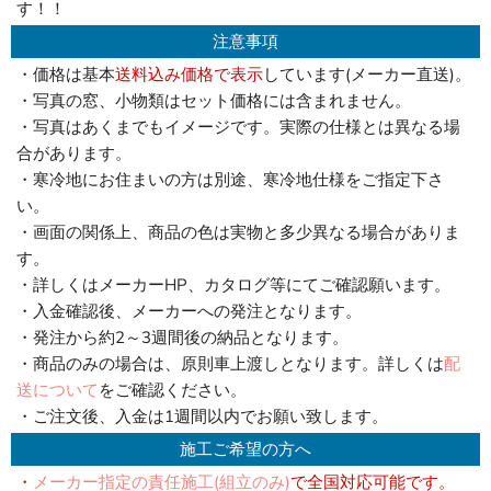
す！！
注意事項
・価格は基本
送料込み価格で表示
しています(メーカー直送)。
・写真の窓、小物類はセット価格には含まれません。
・写真はあくまでもイメージです。実際の仕様とは異なる場
合があります。
・寒冷地にお住まいの方は別途、寒冷地仕様をご指定下さ
い。
・画面の関係上、商品の色は実物と多少異なる場合がありま
す。
・詳しくはメーカーHP、カタログ等にてご確認願います。
・入金確認後、メーカーへの発注となります。
・発注から約2～3週間後の納品となります。
・商品のみの場合は、原則車上渡しとなります。詳しくは
配
送について
をご確認ください。
・ご注文後、入金は1週間以内でお願い致します。
施工ご希望の方へ
・
メーカー指定の責任施工(組立のみ)
で全国対応可能です。