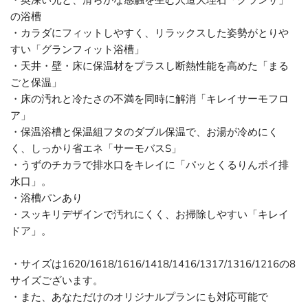
・奥深い光と、滑らかな感触を生む人造大理石「グランザ」
の浴槽
・カラダにフィットしやすく、リラックスした姿勢がとりや
すい「グランフィット浴槽」
・天井・壁・床に保温材をプラスし断熱性能を高めた「まる
ごと保温」
・床の汚れと冷たさの不満を同時に解消「キレイサーモフロ
ア」
・保温浴槽と保温組フタのダブル保温で、お湯が冷めにく
く、しっかり省エネ「サーモバスS」
・うずのチカラで排水口をキレイに「パッとくるりんポイ排
水口」。
・浴槽パンあり
・スッキリデザインで汚れにくく、お掃除しやすい「キレイ
ドア」。
・サイズは1620/1618/1616/1418/1416/1317/1316/1216の8
サイズございます。
・また、あなただけのオリジナルプランにも対応可能で