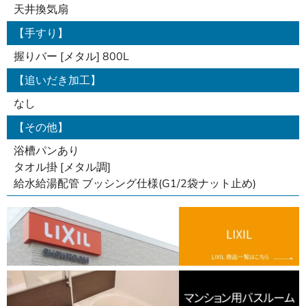
天井換気扇
【手すり】
握りバー [メタル] 800L
【追いだき加工】
なし
【その他】
浴槽パンあり
タオル掛 [メタル調]
給水給湯配管 ブッシング仕様(G1/2袋ナット止め)