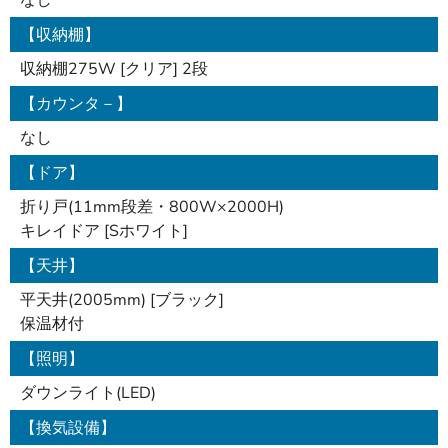
なし
【収納棚】
収納棚275W [クリア] 2段
【カウンタ－】
なし
【ドア】
折り戸(11mm段差・800W×2000H)
キレイドア [Sホワイト]
【天井】
平天井(2005mm) [ブラック]
保温材付
【照明】
ダウンライト(LED)
【換気設備】