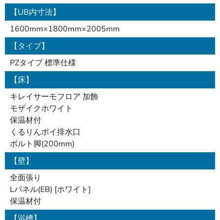
【UB内寸法】
1600mm×1800mm×2005mm
【タイプ】
PZタイプ 標準仕様
【床】
キレイサーモフロア 加飾
モザイクホワイト
保温材付
くるりんポイ排水口
ボルト脚(200mm)
【壁】
全面張り
Lパネル(EB) [ホワイト]
保温材付
【浴槽】