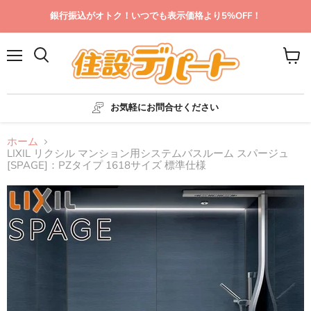
銀行振込がオトク！いつでも表示価格より5%OFF！
メ
カ
ニ
ー
ュ
ト
ー
を
お気軽にお問合せください
見
る
ホーム
LIXIL リクシル マンション用システムバスルーム スパージュ
[SPAGE]：PZタイプ 1618サイズ 標準仕様