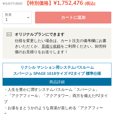
現在の価格
¥1,752,476
元の価格
¥3,077,800
数量
カートに追加
オリジナルプランにできます
仕様を変更したい場合は、カート注文の備考欄にお書
きいただくか、
見積り依頼
をご利用ください。卸売特
価のお見積りをお送りします！
リクシル マンション用システムバスルーム
スパージュ SPAGE 1618サイズ PZタイプ 標準仕様
商品詳細
・人生を豊かに潤すシステムバスルーム「スパージュ」
・「アクアフィール」「アクアタワー」両方を備えたPZタイ
プ
・お湯をまとうかのような肩湯が楽しめる「アクアフィー