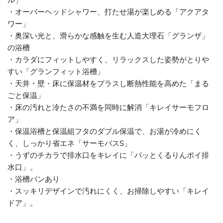
ル」
・オーバーヘッドシャワー、打たせ湯が楽しめる「アクアタ
ワー」
・奥深い光と、滑らかな感触を生む人造大理石「グランザ」
の浴槽
・カラダにフィットしやすく、リラックスした姿勢がとりや
すい「グランフィット浴槽」
・天井・壁・床に保温材をプラスし断熱性能を高めた「まる
ごと保温」
・床の汚れと冷たさの不満を同時に解消「キレイサーモフロ
ア」
・保温浴槽と保温組フタのダブル保温で、お湯が冷めにく
く、しっかり省エネ「サーモバスS」
・うずのチカラで排水口をキレイに「パッとくるりんポイ排
水口」。
・浴槽パンあり
・スッキリデザインで汚れにくく、お掃除しやすい「キレイ
ドア」。