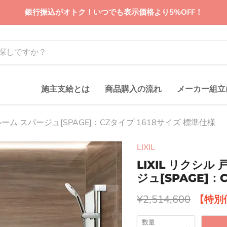
銀行振込がオトク！いつでも表示価格より5%OFF！
施主支給とは
商品購入の流れ
メーカー組立
ーム スパージュ[SPAGE]：CZタイプ 1618サイズ 標準仕様
LIXIL
LIXIL リクシ
ジュ[SPAGE]：
元の価格
¥2,514,600
数量