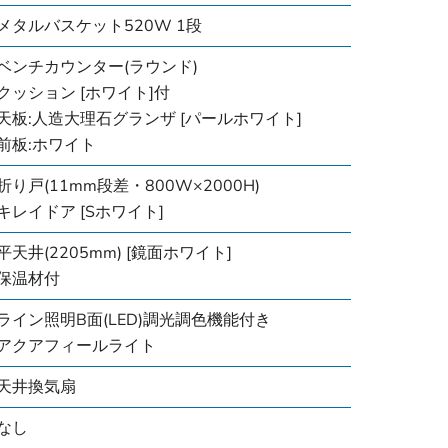
メタルバスケット520W 1段
ベンチカウンター(ラウンド)
クッション [ホワイト]付
天板:人造大理石グランザ [パールホワイト]
前板:ホワイト
折り戸(11mm段差・800W×2000H)
キレイドア [Sホワイト]
平天井(2205mm) [鏡面ホワイト]
保温材付
ライン照明B面(LED)調光調色機能付き
アクアフィールライト
天井換気扇
なし