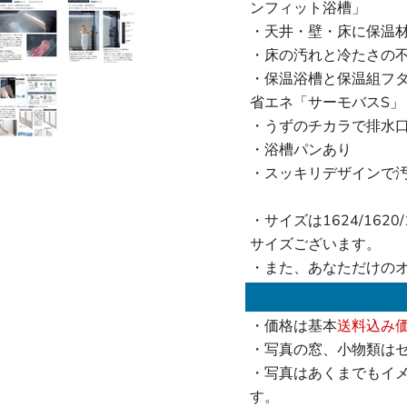
ンフィット浴槽」
・天井・壁・床に保温
・床の汚れと冷たさの
・保温浴槽と保温組フ
省エネ「サーモバスS」
・うずのチカラで排水
・浴槽パンあり
・スッキリデザインで
・サイズは1624/1620/16
サイズございます。
・また、あなただけの
・価格は基本
送料込み
・写真の窓、小物類は
・写真はあくまでもイ
す。