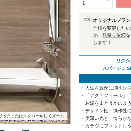
オリジナルプラン
仕様を変更したい
か、
見積り依頼
を
します！
リクシ
スパージュ S
・人生を豊かに潤すシ
・「アクアフィール」「
・お湯をまとうかのよ
・デザイン性・操作性
リックまたはスクロールしてズーム
・奥深い光と、滑らか
・カラダにフィットし