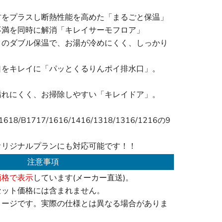
材をプラスし断熱性能を高めた「まるごと保温」
不満を同時に解消「キレイサーモフロア」
タのダブル保温で、お湯が冷めにくく、しっかり
口をキレイに「パッとくるりんポイ排水口」。
汚れにくく、お掃除しやすい「キレイドア」。
18/B1717/1616/1416/1318/1316/1216の9
オリジナルプランにも対応可能です！！
注意事項
価格で表示
しています(メーカー直送)。
セット価格には含まれません。
メージです。実際の仕様とは異なる場合がありま