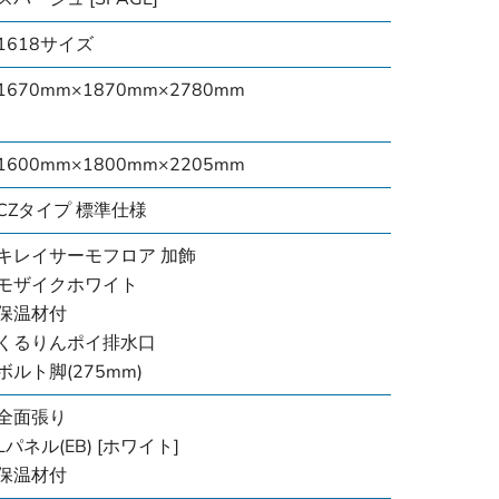
1618サイズ
1670mm×1870mm×2780mm
1600mm×1800mm×2205mm
CZタイプ 標準仕様
キレイサーモフロア 加飾
モザイクホワイト
保温材付
くるりんポイ排水口
ボルト脚(275mm)
全面張り
Lパネル(EB) [ホワイト]
保温材付