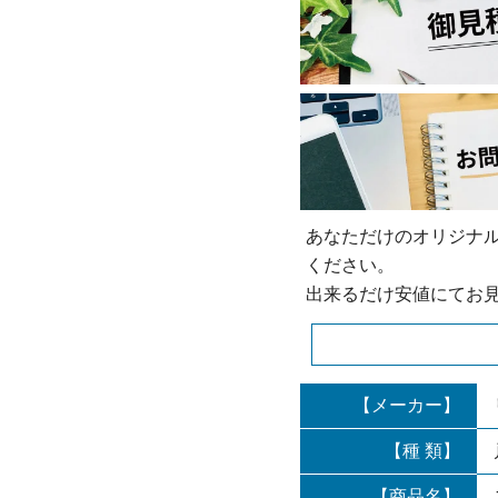
あなただけのオリジナ
ください。
出来るだけ安値にてお
【メーカー】
【種 類】
【商品名】