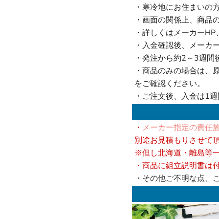
・寒冷地にお住まいの
・画面の関係上、商品
・詳しくはメーカーHP
・入金確認後、メーカ
・発注から約2～3週間
・商品のみの場合は、
をご確認ください。
・ご注文後、入金は1
・
メーカー指定の責任施
別途お見積もりさせて
※但し北海道・離島等
・商品に組立説明書は
・その他ご不明な点、