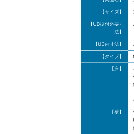
【サイズ】
【UB据付必要寸
法】
【UB内寸法】
【タイプ】
【床】
【壁】