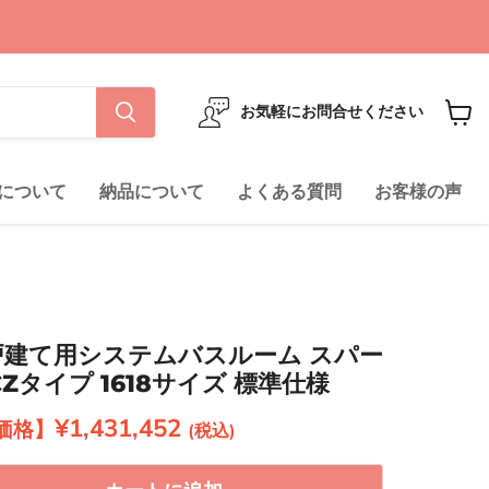
お気軽にお問合せください
カ
ー
ト
について
納品について
よくある質問
お客様の声
を
見
る
ル 戸建て用システムバスルーム スパー
CZタイプ 1618サイズ 標準仕様
現在の価格
¥1,431,452