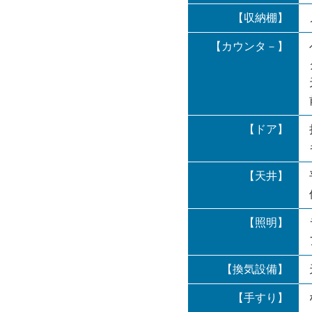
【収納棚】
【カウンタ－】
【ドア】
【天井】
【照明】
【換気設備】
【手すり】