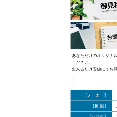
あなただけのオリジナ
ください。
出来るだけ安値にてお
【メーカー】
【種 類】
【商品名】