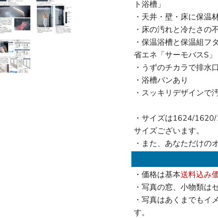
ト浴槽」
・天井・壁・床に保温
・床の汚れと冷たさの
・保温浴槽と保温組フ
省エネ「サーモバスS」
・うずのチカラで排水
・浴槽パンあり
・スッキリデザインで
・サイズは1624/1620/16
サイズございます。
・また、あなただけの
・価格は基本
送料込み
・写真の窓、小物類は
・写真はあくまでもイ
す。