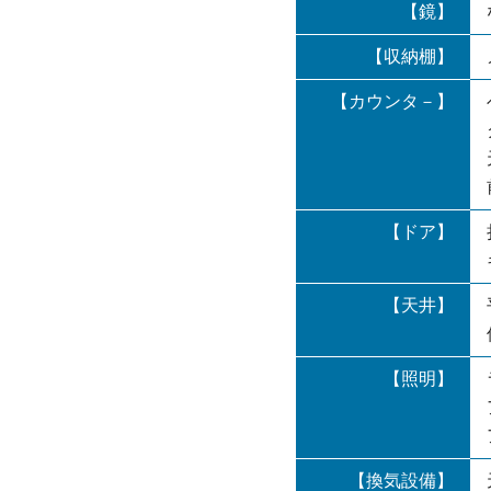
【鏡】
【収納棚】
【カウンタ－】
【ドア】
【天井】
【照明】
【換気設備】