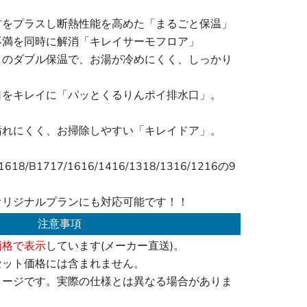
材をプラスし断熱性能を高めた「まるごと保温」
不満を同時に解消「キレイサーモフロア」
タのダブル保温で、お湯が冷めにくく、しっかり
口をキレイに「パッとくるりんポイ排水口」。
汚れにくく、お掃除しやすい「キレイドア」。
18/B1717/1616/1416/1318/1316/1216の9
オリジナルプランにも対応可能です！！
注意事項
価格で表示
しています(メーカー直送)。
セット価格には含まれません。
メージです。実際の仕様とは異なる場合がありま