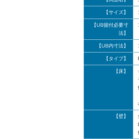
【サイズ】
【UB据付必要寸
法】
【UB内寸法】
【タイプ】
【床】
【壁】