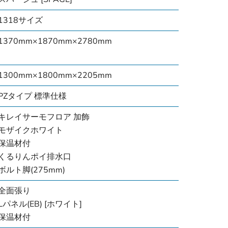
1318サイズ
1370mm×1870mm×2780mm
1300mm×1800mm×2205mm
PZタイプ 標準仕様
キレイサーモフロア 加飾
モザイクホワイト
保温材付
くるりんポイ排水口
ボルト脚(275mm)
全面張り
Lパネル(EB) [ホワイト]
保温材付