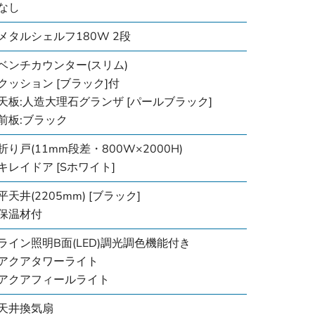
なし
メタルシェルフ180W 2段
ベンチカウンター(スリム)
クッション [ブラック]付
天板:人造大理石グランザ [パールブラック]
前板:ブラック
折り戸(11mm段差・800W×2000H)
キレイドア [Sホワイト]
平天井(2205mm) [ブラック]
保温材付
ライン照明B面(LED)調光調色機能付き
アクアタワーライト
アクアフィールライト
天井換気扇