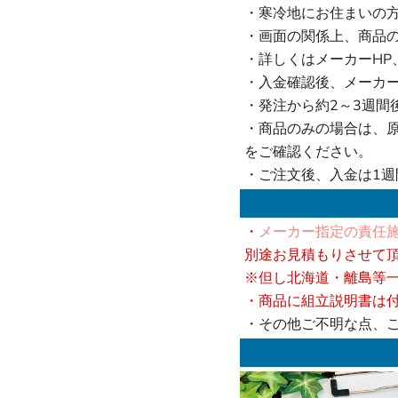
・寒冷地にお住まいの
・画面の関係上、商品
・詳しくはメーカーHP
・入金確認後、メーカ
・発注から約2～3週間
・商品のみの場合は、
をご確認ください。
・ご注文後、入金は1
・
メーカー指定の責任施
別途お見積もりさせて
※但し北海道・離島等
・商品に組立説明書は
・その他ご不明な点、