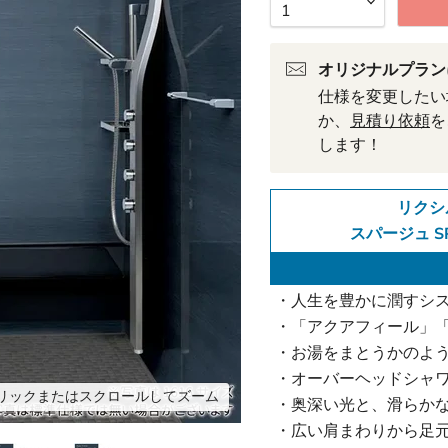
オリジナルプラン
仕様を変更したい
か、
見積り依頼
を
します！
リクシ
スパージュ S
・人生を豊かに潤すシ
・「アクアフィール」「
・お湯をまとうかのよ
・オーバーヘッドシャ
リックまたはスクロールしてズーム
・奥深い光と、滑らか
・広い肩まわりから足