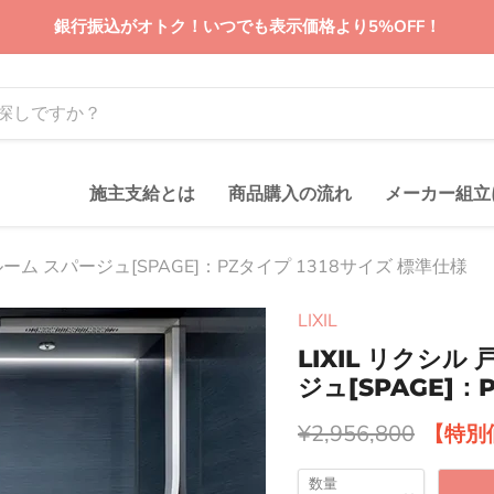
銀行振込がオトク！いつでも表示価格より5%OFF！
施主支給とは
商品購入の流れ
メーカー組立
ーム スパージュ[SPAGE]：PZタイプ 1318サイズ 標準仕様
LIXIL
LIXIL リクシ
ジュ[SPAGE]：
元の価格
¥2,956,800
数量