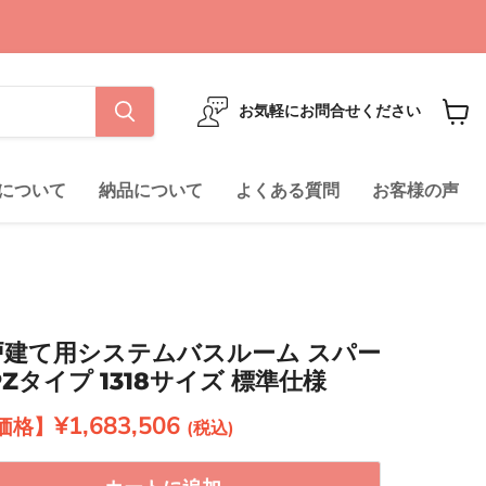
お気軽にお問合せください
カ
ー
ト
について
納品について
よくある質問
お客様の声
を
見
る
ル 戸建て用システムバスルーム スパー
PZタイプ 1318サイズ 標準仕様
現在の価格
¥1,683,506