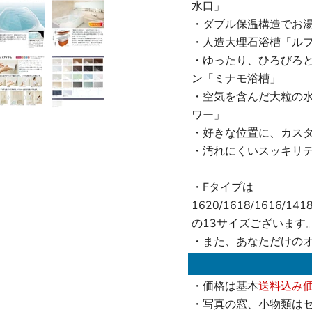
水口」
・ダブル保温構造でお
・人造大理石浴槽「ル
・ゆったり、ひろびろ
ン「ミナモ浴槽」
・空気を含んだ大粒の
ワー」
・好きな位置に、カス
・汚れにくいスッキリ
・Fタイプは
1620/1618/1616/141
の13サイズございます
・また、あなただけの
・価格は基本
送料込み
・写真の窓、小物類は