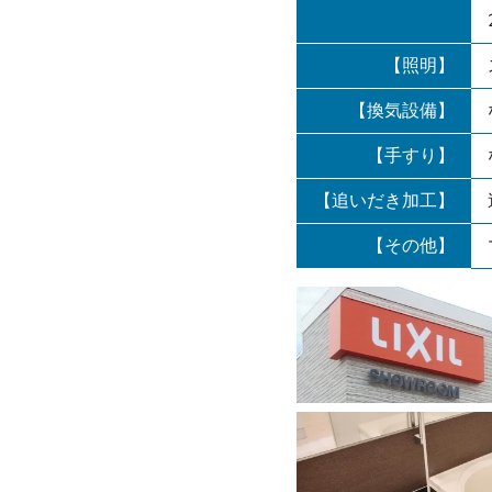
【照明】
【換気設備】
【手すり】
【追いだき加工】
【その他】