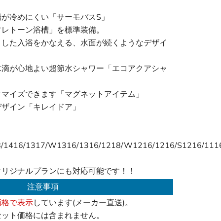
湯が冷めにくい「サーモバスS」
フレトーン浴槽」を標準装備。
とした入浴をかなえる、水面が続くようなデザイ
水滴が心地よい超節水シャワー「エコアクアシャ
タマイズできます「マグネットアイテム」
デザイン「キレイドア」
8/1416/1317/W1316/1316/1218/W1216/1216/S1216/111
。
オリジナルプランにも対応可能です！！
注意事項
価格で表示
しています(メーカー直送)。
セット価格には含まれません。