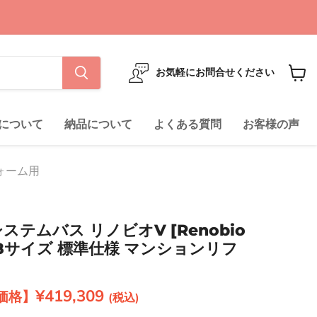
お気軽にお問合せください
カ
ー
ト
について
納品について
よくある質問
お客様の声
を
見
る
フォーム用
 システムバス リノビオV [Renobio
218サイズ 標準仕様 マンションリフ
現在の価格
¥419,309