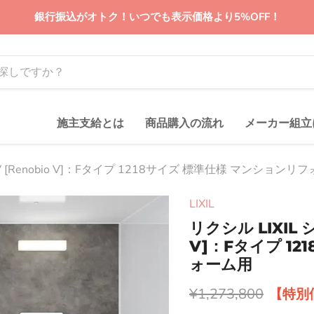
銀行振込がオトク！いつでも表示価格より5%OFF！
施主支給とは
商品購入の流れ
メーカー組立
 [Renobio V]：Fタイプ 1218サイズ 標準仕様 マンションリ
LIXIL
リクシル LIXIL
V]：Fタイプ 1
ォーム用
元の価格
¥1,273,800