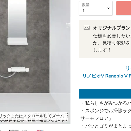
数量
オリジナルプラン
仕様を変更したい
か、
見積り依頼
を
します！
リ
リノビオV Renobio
・私らしさがみつかる
・スポンジでお掃除ラ
リックまたはスクロールしてズーム
サーモフロア」
・パッとゴミがまとま