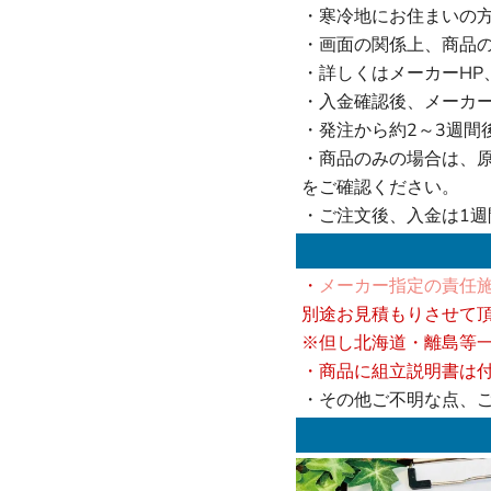
・寒冷地にお住まいの
・画面の関係上、商品
・詳しくはメーカーHP
・入金確認後、メーカ
・発注から約2～3週間
・商品のみの場合は、
をご確認ください。
・ご注文後、入金は1
・
メーカー指定の責任施
別途お見積もりさせて
※但し北海道・離島等
・商品に組立説明書は
・その他ご不明な点、