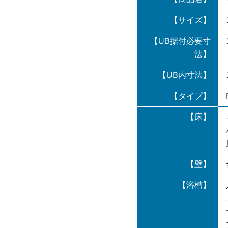
【サイズ】
【UB据付必要寸
法】
【UB内寸法】
【タイプ】
【床】
【壁】
【浴槽】