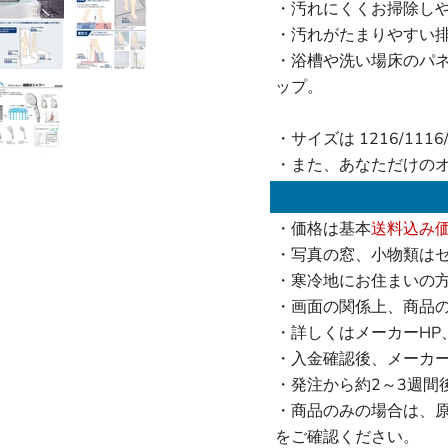
・汚れにくくお掃除し
・汚れがたまりやすい
・浴槽や洗い場床のパ
ップ。
・サイズは 1216/111
・また、あなただけの
・価格は基本
送料込み
・写真の窓、小物類は
・寒冷地にお住まいの
・画面の関係上、商品
・詳しくはメーカーHP
・入金確認後、メーカ
・発注から約2～3週間
・商品のみの場合は、
をご確認ください。