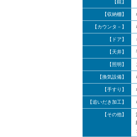
【鏡】
【収納棚】
【カウンタ－】
【ドア】
【天井】
【照明】
【換気設備】
【手すり】
【追いだき加工】
【その他】