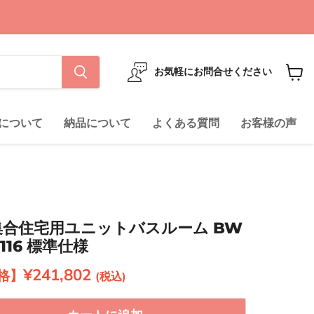
お気軽にお問合せください
カ
ー
ト
について
納品について
よくある質問
お客様の声
を
見
る
ル 集合住宅用ユニットバスルーム BW
116 標準仕様
現在の価格
¥241,802