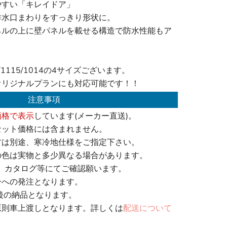
やすい「キレイドア」
排水口まわりをすっきり形状に。
ネルの上に壁パネルを載せる構造で防水性能もア
6/1115/1014の4サイズございます。
オリジナルプランにも対応可能です！！
注意事項
価格で表示
しています(メーカー直送)。
セット価格には含まれません。
方は別途、寒冷地仕様をご指定下さい。
の色は実物と多少異なる場合があります。
、カタログ等にてご確認願います。
ーへの発注となります。
後の納品となります。
原則車上渡しとなります。詳しくは
配送について