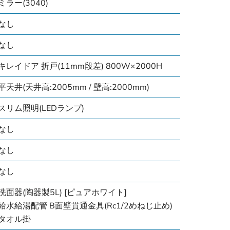
ミラー(3040)
なし
なし
キレイドア 折戸(11mm段差) 800W×2000H
平天井(天井高:2005mm / 壁高:2000mm)
スリム照明(LEDランプ)
なし
なし
なし
洗面器(陶器製5L) [ピュアホワイト]
給水給湯配管 B面壁貫通金具(Rc1/2めねじ止め)
タオル掛