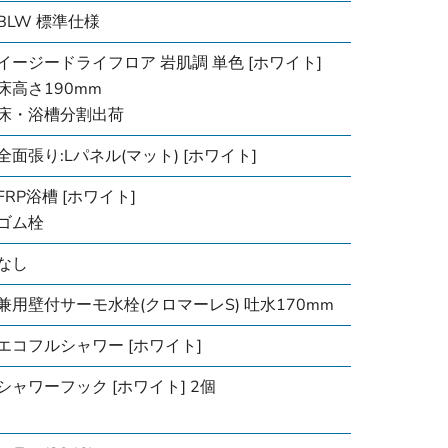
BLW 標準仕様
イージードライフロア 岩肌調 単色 [ホワイト]
床高さ190mm
床・浴槽分割出荷
全面張り:Lパネル(マット) [ホワイト]
FRP浴槽 [ホワイト]
ゴム栓
なし
兼用壁付サーモ水栓(クロマーレS) 吐水170mm
エコフルシャワー [ホワイト]
シャワーフック [ホワイト] 2個