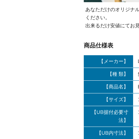
あなただけのオリジナ
ください。
出来るだけ安値にてお
商品仕様表
【メーカー】
【種 類】
【商品名】
【サイズ】
【UB据付必要寸
法】
【UB内寸法】