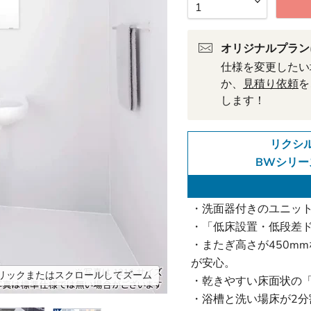
オリジナルプラン
仕様を変更したい
か、
見積り依頼
を
します！
リクシ
BWシリーズ
・洗面器付きのユニッ
・「低床設置・低段差
・またぎ高さが450m
が安心。
リックまたはスクロールしてズーム
・乾きやすい床面状の
・浴槽と洗い場床が2