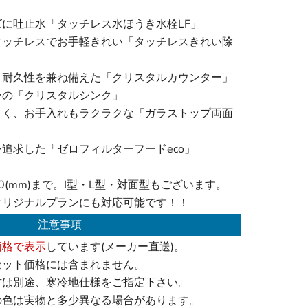
に吐止水「タッチレス水ほうき水栓LF」
タッチレスでお手軽きれい「タッチレスきれい除
と耐久性を兼ね備えた「クリスタルカウンター」
ーの「クリスタルシンク」
くく、お手入れもラクラクな「ガラストップ両面
追求した「ゼロフィルターフードeco」
00(mm)まで。I型・L型・対面型もございます。
オリジナルプランにも対応可能です！！
注意事項
価格で表示
しています(メーカー直送)。
セット価格には含まれません。
方は別途、寒冷地仕様をご指定下さい。
の色は実物と多少異なる場合があります。