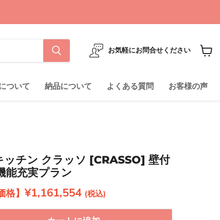
お気軽にお問合せください
カ
ー
ト
について
納品について
よくある質問
お客様の声
を
見
る
ッチン クラッソ [CRASSO] 壁付
m 機能充実プラン
現在の価格
¥1,161,554