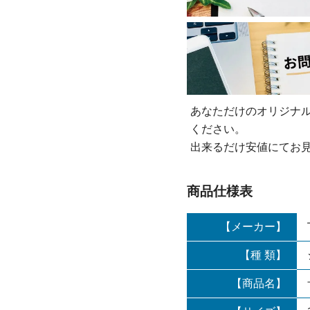
あなただけのオリジナ
ください。
出来るだけ安値にてお
商品仕様表
【メーカー】
【種 類】
【商品名】