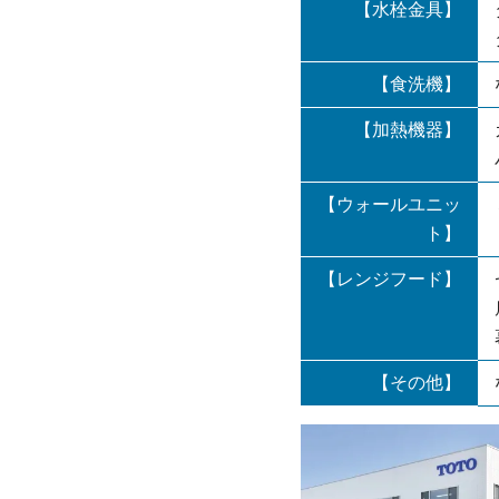
【水栓金具】
【食洗機】
【加熱機器】
【ウォールユニッ
ト】
【レンジフード】
【その他】