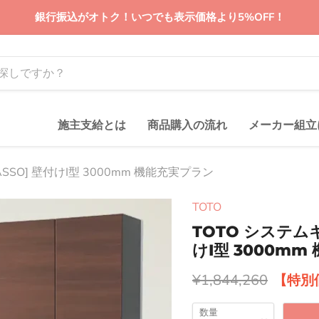
銀行振込がオトク！いつでも表示価格より5%OFF！
施主支給とは
商品購入の流れ
メーカー組立
SSO] 壁付けI型 3000mm 機能充実プラン
TOTO
TOTO システムキ
けI型 3000m
元の価格
¥1,844,260
数量