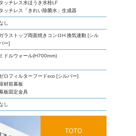
タッチレス水ほうき水栓LF
タッチレス「きれい除菌水」生成器
なし
ガラストップ両面焼きコンロH 換気連動 [シル
バー]
ミドルウォール(H700mm)
ゼロフィルターフードeco [シルバー]
扉材前幕板
幕板固定金具
なし