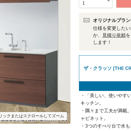
オリジナルプラン
仕様を変更したい
か、
見積り依頼
を
します！
ザ・クラッソ [THE CR
・「美しい、使いやす
キッチン。
・隅々まで工夫が満載
リックまたはスクロールしてズーム
ャビネット。
・3つのすべり台で水