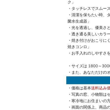
ク」
・タッチレスでスムーズ
・清潔を保ちたい時、
菌水生成器」
・光を透過し、優美さ
・透き通る美しいカラ
・焼き付けがおこりに
焼きコンロ」
・お手入れのしやすさを
・サイズは 1800～30
・また、あなただけの
・価格は基本
送料込み
・写真の窓、小物類は
・寒冷地にお住まいの
・画面の関係上、商品