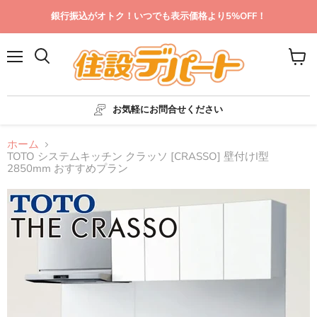
銀行振込がオトク！いつでも表示価格より5%OFF！
メ
カ
ニ
ー
ュ
ト
ー
を
お気軽にお問合せください
見
る
ホーム
TOTO システムキッチン クラッソ [CRASSO] 壁付けI型
2850mm おすすめプラン