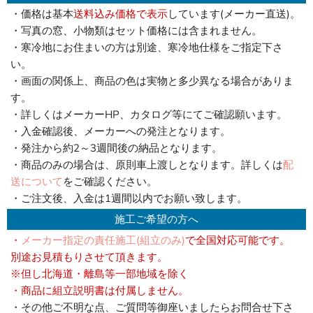
・価格は基本
送料込み価格で表示
しています(メーカー直送)。
・写真の窓、小物類はセット価格には含まれません。
・寒冷地にお住まいの方は別途、寒冷地仕様をご指定下さ
い。
・画面の関係上、商品の色は実物と多少異なる場合がありま
す。
・詳しくはメーカーHP、カタログ等にてご確認願います。
・入金確認後、メーカーへの発注となります。
・発注から約2～3週間後の納品となります。
・商品のみの場合は、原則車上渡しとなります。詳しくは
配
送について
をご確認ください。
・ご注文後、入金は1週間以内でお願い致します。
施工ご希望の方へ
・
メーカー指定の責任施工(組立のみ)
で全国対応可能です。
別途お見積もりさせて頂きます。
※但し北海道・離島等一部地域を除く
・商品に組立説明書は付属しません。
・その他ご不明な点、ご質問等御座いましたらお問合せ下さ