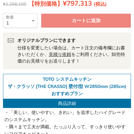
現在の価格
¥797,313
元の価格
¥1,266,100
数量
カートに追加
オリジナルプランにできます
仕様を変更したい場合は、カート注文の備考欄にお書
きいただくか、
見積り依頼
をご利用ください。卸売特
価のお見積りをお送りします！
TOTO システムキッチン
ザ・クラッソ [THE CRASSO] 壁付I型 W2850mm (285cm)
おすすめプラン
商品詳細
・「美しい、使いやすい、きれい」を追求したハイグレード
のシステムキッチン。
・隅々まで工夫が満載。たっぷり入って、すっきり使いやす