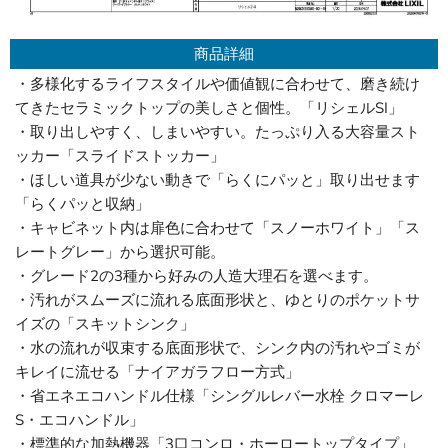
商品詳細
・多様化するライフスタイルや価値観に合わせて、磨き続け
てきたセラミックトップの美しさと個性。「リシェルSI」
・取り出しやすく、しまいやすい。たっぷり入る大容量スト
ッカー「スライドストッカー」
・ほしい道具が少ない動きで「らくにパッと」取り出せます
「らくパッと収納」
・キャビネット内は扉色に合わせて「スノーホワイト」「ス
レートグレー」から選択可能。
・グレード2の3種から好みの人造大理石を選べます。
・汚れがスムーズに流れる底面形状と、ゆとりのポケットサ
イズの「スキットシンク」
・水の流れが収束する底面形状で、シンク内の汚れやゴミが
キレイに流せる「ナイアガラフロー方式」
・省エネエコハンドル仕様「シングルレバー水栓 クロマーレ
S・エコハンドル」
・標準的な加熱機器「3口コンロ・ホーロートップタイプ」