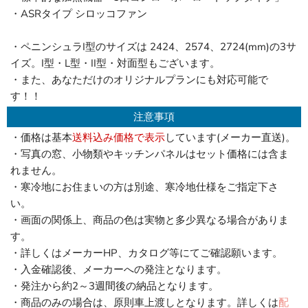
・ASRタイプ シロッコファン
・ペニンシュラI型のサイズは 2424、2574、2724(mm)の3サ
イズ。I型・L型・II型・対面型もございます。
・また、あなただけのオリジナルプランにも対応可能で
す！！
注意事項
・価格は基本
送料込み価格で表示
しています(メーカー直送)。
・写真の窓、小物類やキッチンパネルはセット価格には含ま
れません。
・寒冷地にお住まいの方は別途、寒冷地仕様をご指定下さ
い。
・画面の関係上、商品の色は実物と多少異なる場合がありま
す。
・詳しくはメーカーHP、カタログ等にてご確認願います。
・入金確認後、メーカーへの発注となります。
・発注から約2～3週間後の納品となります。
・商品のみの場合は、原則車上渡しとなります。詳しくは
配