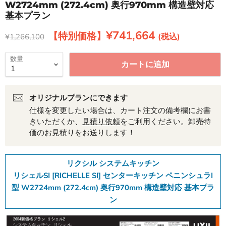
W2724mm (272.4cm) 奥行970mm 構造壁対応
基本プラン
現在の価格
¥741,664
元の価格
¥1,266,100
数量
カートに追加
オリジナルプランにできます
仕様を変更したい場合は、カート注文の備考欄にお書
きいただくか、
見積り依頼
をご利用ください。卸売特
価のお見積りをお送りします！
リクシル システムキッチン
リシェルSI [RICHELLE SI] センターキッチン ペニンシュラI
型 W2724mm (272.4cm) 奥行970mm 構造壁対応 基本プラ
ン