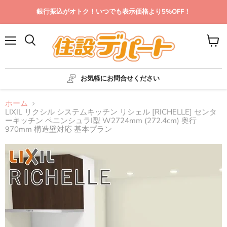
銀行振込がオトク！いつでも表示価格より5%OFF！
メ
カ
ニ
ー
ュ
ト
ー
を
お気軽にお問合せください
見
る
ホーム
LIXIL リクシル システムキッチン リシェル [RICHELLE] センタ
ーキッチン ペニンシュラI型 W2724mm (272.4cm) 奥行
970mm 構造壁対応 基本プラン