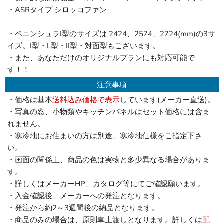
・ASRタイプ シロッコファン
・ペニンシュラI型のサイズは 2424、2574、2724(mm)の3サ
イズ。I型・L型・II型・対面型もございます。
・また、あなただけのオリジナルプランにも対応可能で
す！！
注意事項
・価格は基本
送料込み価格で表示
しています(メーカー直送)。
・写真の窓、小物類やキッチンパネルはセット価格には含ま
れません。
・寒冷地にお住まいの方は別途、寒冷地仕様をご指定下さ
い。
・画面の関係上、商品の色は実物と多少異なる場合がありま
す。
・詳しくはメーカーHP、カタログ等にてご確認願います。
・入金確認後、メーカーへの発注となります。
・発注から約2～3週間後の納品となります。
・商品のみの場合は、原則車上渡しとなります。詳しくは
配