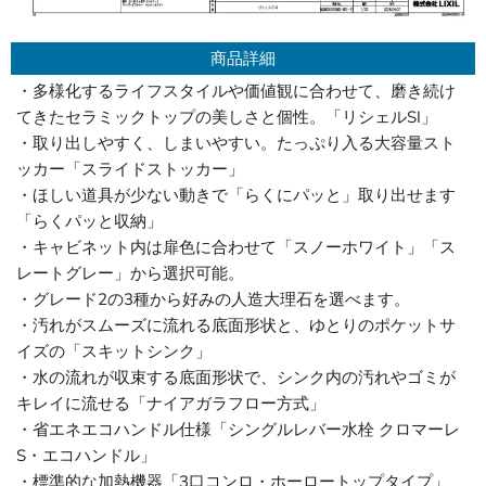
商品詳細
・多様化するライフスタイルや価値観に合わせて、磨き続け
てきたセラミックトップの美しさと個性。「リシェルSI」
・取り出しやすく、しまいやすい。たっぷり入る大容量スト
ッカー「スライドストッカー」
・ほしい道具が少ない動きで「らくにパッと」取り出せます
「らくパッと収納」
・キャビネット内は扉色に合わせて「スノーホワイト」「ス
レートグレー」から選択可能。
・グレード2の3種から好みの人造大理石を選べます。
・汚れがスムーズに流れる底面形状と、ゆとりのポケットサ
イズの「スキットシンク」
・水の流れが収束する底面形状で、シンク内の汚れやゴミが
キレイに流せる「ナイアガラフロー方式」
・省エネエコハンドル仕様「シングルレバー水栓 クロマーレ
S・エコハンドル」
・標準的な加熱機器「3口コンロ・ホーロートップタイプ」