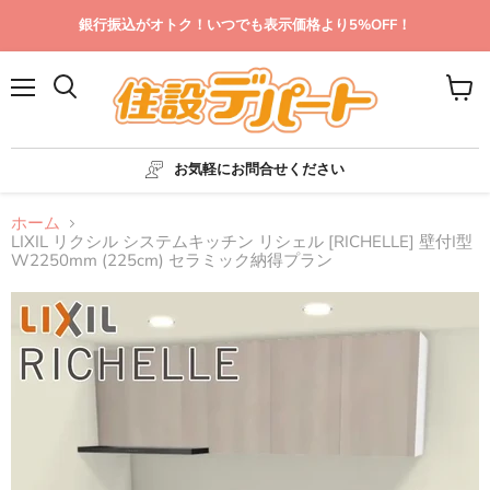
銀行振込がオトク！いつでも表示価格より5%OFF！
メ
カ
ニ
ー
ュ
ト
ー
を
お気軽にお問合せください
見
る
ホーム
LIXIL リクシル システムキッチン リシェル [RICHELLE] 壁付I型
W2250mm (225cm) セラミック納得プラン