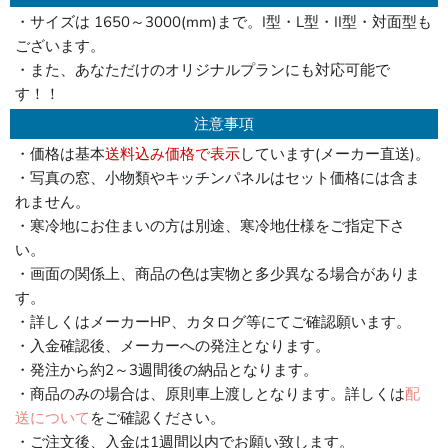
・サイズは 1650～3000(mm)まで。I型・L型・II型・対面型も
ございます。
・また、あなただけのオリジナルプランにも対応可能で
す！！
注意事項
・価格は基本
送料込み価格で表示
しています(メーカー直送)。
・写真の窓、小物類やキッチンパネルはセット価格には含ま
れません。
・寒冷地にお住まいの方は別途、寒冷地仕様をご指定下さ
い。
・画面の関係上、商品の色は実物と多少異なる場合がありま
す。
・詳しくはメーカーHP、カタログ等にてご確認願います。
・入金確認後、メーカーへの発注となります。
・発注から約2～3週間後の納品となります。
・商品のみの場合は、原則車上渡しとなります。詳しくは
配
送について
をご確認ください。
・ご注文後、入金は1週間以内でお願い致します。