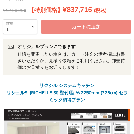
現在の価格
¥837,716
元の価格
¥1,428,900
数量
カートに追加
オリジナルプランにできます
仕様を変更したい場合は、カート注文の備考欄にお書
きいただくか、
見積り依頼
をご利用ください。卸売特
価のお見積りをお送りします！
リクシル システムキッチン
リシェルSI [RICHELLE SI] 壁付I型 W2250mm (225cm) セラ
ミック納得プラン