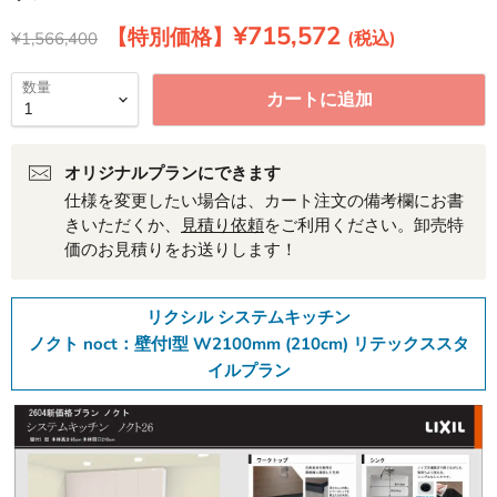
現在の価格
¥715,572
元の価格
¥1,566,400
数量
カートに追加
オリジナルプランにできます
仕様を変更したい場合は、カート注文の備考欄にお書
きいただくか、
見積り依頼
をご利用ください。卸売特
価のお見積りをお送りします！
リクシル システムキッチン
ノクト noct：壁付I型 W2100mm (210cm) リテックススタ
イルプラン