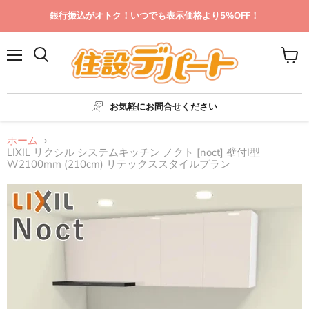
銀行振込がオトク！いつでも表示価格より5%OFF！
メ
カ
ニ
ー
ュ
ト
ー
を
お気軽にお問合せください
見
る
ホーム
LIXIL リクシル システムキッチン ノクト [noct] 壁付I型
W2100mm (210cm) リテックススタイルプラン