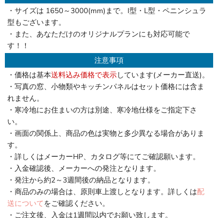
・サイズは 1650～3000(mm)まで。I型・L型・ペニンシュラ
型もございます。
・また、あなただけのオリジナルプランにも対応可能で
す！！
注意事項
・価格は基本
送料込み価格で表示
しています(メーカー直送)。
・写真の窓、小物類やキッチンパネルはセット価格には含ま
れません。
・寒冷地にお住まいの方は別途、寒冷地仕様をご指定下さ
い。
・画面の関係上、商品の色は実物と多少異なる場合がありま
す。
・詳しくはメーカーHP、カタログ等にてご確認願います。
・入金確認後、メーカーへの発注となります。
・発注から約2～3週間後の納品となります。
・商品のみの場合は、原則車上渡しとなります。詳しくは
配
送について
をご確認ください。
・ご注文後、入金は1週間以内でお願い致します。