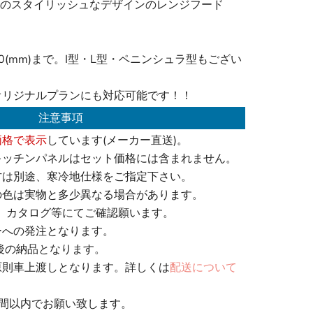
cmのスタイリッシュなデザインのレンジフード
00(mm)まで。I型・L型・ペニンシュラ型もござい
オリジナルプランにも対応可能です！！
注意事項
価格で表示
しています(メーカー直送)。
キッチンパネルはセット価格には含まれません。
方は別途、寒冷地仕様をご指定下さい。
の色は実物と多少異なる場合があります。
、カタログ等にてご確認願います。
ーへの発注となります。
後の納品となります。
原則車上渡しとなります。詳しくは
配送について
週間以内でお願い致します。