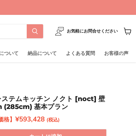
お気軽にお問合せください
カ
ー
ト
について
納品について
よくある質問
お客様の声
を
見
る
 システムキッチン ノクト [noct] 壁
 (285cm) 基本プラン
現在の価格
¥593,428