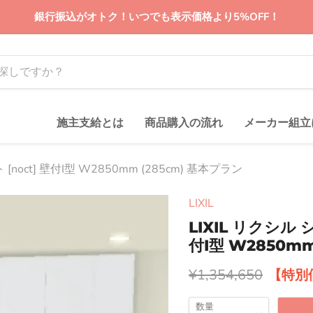
銀行振込がオトク！いつでも表示価格より5%OFF！
施主支給とは
商品購入の流れ
メーカー組立
noct] 壁付I型 W2850mm (285cm) 基本プラン
LIXIL
LIXIL リクシル
付I型 W2850mm
元の価格
¥1,354,650
数量