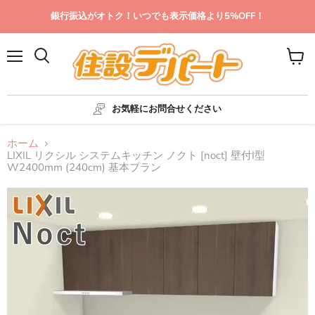
銀行振込がオトク！いつでも表示価格より5%OFF！
メ
カ
ニ
ー
ュ
ト
ー
を
お気軽にお問合せください
見
る
ホーム
LIXIL リクシル システムキッチン ノクト [noct] 壁付I型
W2400mm (240cm) 基本プラン