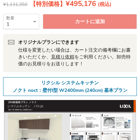
現在の価格
¥495,176
元の価格
¥1,131,350
数量
カートに追加
オリジナルプランにできます
仕様を変更したい場合は、カート注文の備考欄にお書
きいただくか、
見積り依頼
をご利用ください。卸売特
価のお見積りをお送りします！
リクシル システムキッチン
ノクト noct：壁付I型 W2400mm (240cm) 基本プラン