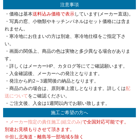
注意事項
・価格は基本
送料込み価格で表示
しています(メーカー直送)。
・写真の窓、小物類やキッチンパネルはセット価格には含ま
れません。
・寒冷地にお住まいの方は別途、寒冷地仕様をご指定下さ
い。
・画面の関係上、商品の色は実物と多少異なる場合がありま
す。
・詳しくはメーカーHP、カタログ等にてご確認願います。
・入金確認後、メーカーへの発注となります。
・発注から約2～3週間後の納品となります。
・商品のみの場合は、原則車上渡しとなります。詳しくは
配
送について
をご確認ください。
・ご注文後、入金は1週間以内でお願い致します。
施工ご希望の方へ
・
メーカー指定の責任施工(組立のみ)
で全国対応可能です。
別途お見積もりさせて頂きます。
※但し北海道・離島等一部地域を除く