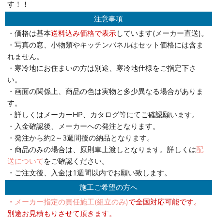
す！！
注意事項
・価格は基本
送料込み価格で表示
しています(メーカー直送)。
・写真の窓、小物類やキッチンパネルはセット価格には含ま
れません。
・寒冷地にお住まいの方は別途、寒冷地仕様をご指定下さ
い。
・画面の関係上、商品の色は実物と多少異なる場合がありま
す。
・詳しくはメーカーHP、カタログ等にてご確認願います。
・入金確認後、メーカーへの発注となります。
・発注から約2～3週間後の納品となります。
・商品のみの場合は、原則車上渡しとなります。詳しくは
配
送について
をご確認ください。
・ご注文後、入金は1週間以内でお願い致します。
施工ご希望の方へ
・
メーカー指定の責任施工(組立のみ)
で全国対応可能です。
別途お見積もりさせて頂きます。