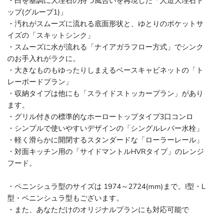
・白を基調に大理石の持つ風合いを再現した「人造大理石ト
ップ(グループ1)」
・汚れがスムーズに流れる底面形状と、ゆとりのポケットサ
イズの「スキットシンク」
・スムーズに水が流れる「ナイアガラフロー方式」でシンク
のお手入れがラクに。
・大きなものもゆったりしまえるベースキャビネットの「ト
レーボードプラン」
・収納タイプは他にも「スライドストッカープラン」があり
ます。
・グリル付きの標準的なホーロートップタイプ3口コンロ
・シンプルで使いやすいデザインの「シングルレバー水栓」
・軽く滑らかに開閉するスタンダードな「ローラーレール」
・対面キッチン用の「サイドマントルHVRタイプ」のレンジ
フード。
・ペニンシュラ型のサイズは 1974～2724(mm)まで。I型・L
型・ペニンシュラ型もございます。
・また、あなただけのオリジナルプランにも対応可能で