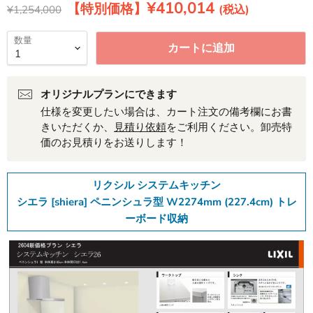
現在の価格
¥410,014
元の価格
¥1,254,000
数量
カートに追加
オリジナルプランにできます
仕様を変更したい場合は、カート注文の備考欄にお書
きいただくか、
見積り依頼
をご利用ください。卸売特
価のお見積りをお送りします！
リクシル システムキッチン
シエラ [shiera] ペニンシュラ型 W2274mm (227.4cm) トレ
ーボード収納