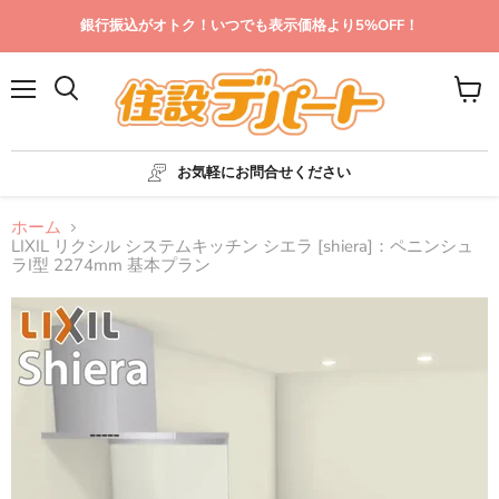
銀行振込がオトク！いつでも表示価格より5%OFF！
メ
カ
ニ
ー
ュ
ト
ー
を
お気軽にお問合せください
見
る
ホーム
LIXIL リクシル システムキッチン シエラ [shiera]：ペニンシュ
ラI型 2274mm 基本プラン