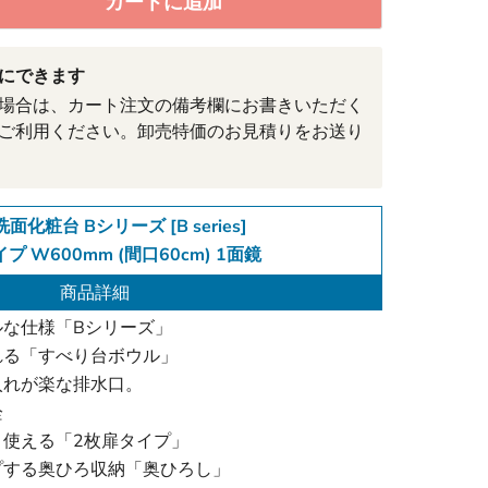
カートに追加
にできます
場合は、カート注文の備考欄にお書きいただく
ご利用ください。卸売特価のお見積りをお送り
洗面化粧台 Bシリーズ [B series]
プ W600mm (間口60cm) 1面鏡
商品詳細
ルな仕様「Bシリーズ」
れる「すべり台ボウル」
入れが楽な排水口。
栓
使える「2枚扉タイプ」
プする奥ひろ収納「奥ひろし」