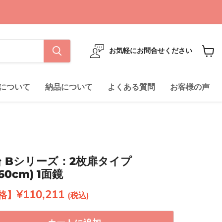
お気軽にお問合せください
カ
ー
ト
について
納品について
よくある質問
お客様の声
を
見
る
台 Bシリーズ：2枚扉タイプ
0cm) 1面鏡
現在の価格
¥110,211