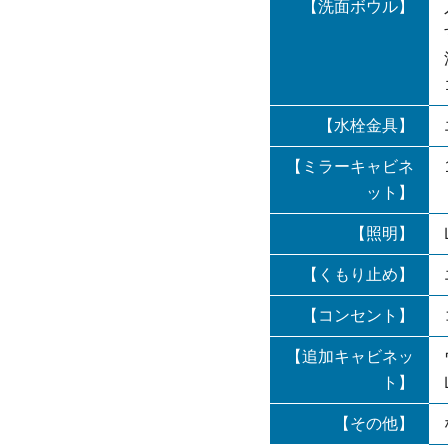
【洗面ボウル】
【水栓金具】
【ミラーキャビネ
ット】
【照明】
【くもり止め】
【コンセント】
【追加キャビネッ
ト】
【その他】