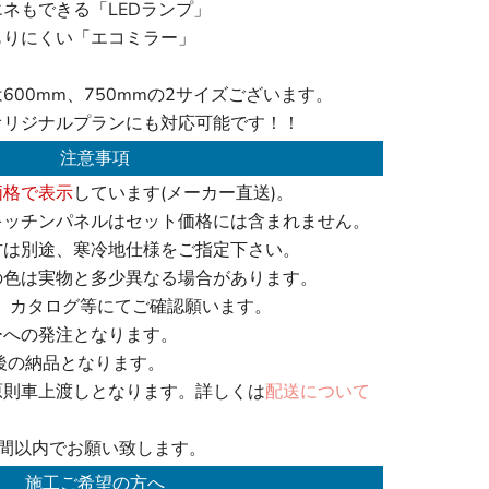
ネもできる「LEDランプ」
もりにくい「エコミラー」
600mm、750mmの2サイズございます。
オリジナルプランにも対応可能です！！
注意事項
価格で表示
しています(メーカー直送)。
キッチンパネルはセット価格には含まれません。
方は別途、寒冷地仕様をご指定下さい。
の色は実物と多少異なる場合があります。
、カタログ等にてご確認願います。
ーへの発注となります。
後の納品となります。
原則車上渡しとなります。詳しくは
配送について
週間以内でお願い致します。
施工ご希望の方へ