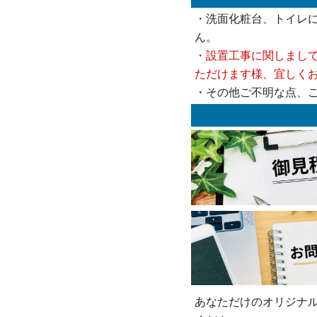
・洗面化粧台、トイレ
ん。
・設置工事に関しまし
ただけます様、宜しく
・その他ご不明な点、
あなただけのオリジナ