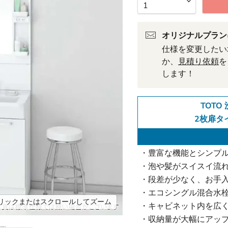
オリジナルプラン
仕様を変更したい
か、
見積り依頼
を
します！
TOTO 
2枚扉タイ
・豊富な機能とシンプ
・泡や髪がスイスイ流
・段差が少なく、お手
・エコシングル混合水
リックまたはスクロールしてズーム
・キャビネット内を広く
・収納量が大幅にアッ