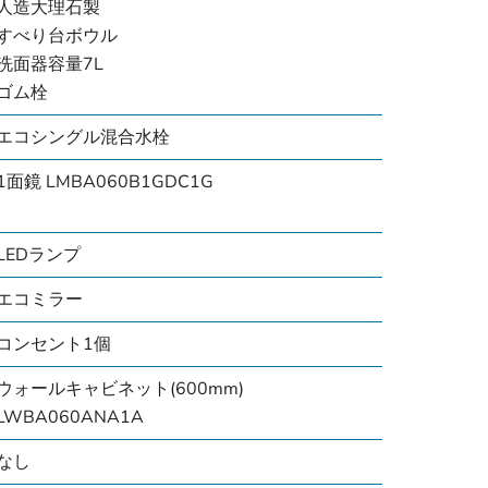
人造大理石製
すべり台ボウル
洗面器容量7L
ゴム栓
エコシングル混合水栓
1面鏡 LMBA060B1GDC1G
LEDランプ
エコミラー
コンセント1個
ウォールキャビネット(600mm)
LWBA060ANA1A
なし