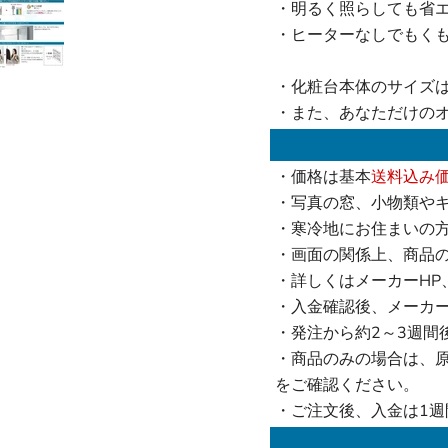
・明るく照らしても省エ
・ヒーターなしでもく
・化粧台本体のサイズは
・また、あなただけの
・価格は基本
送料込み
・写真の窓、小物類や
・寒冷地にお住まいの
・画面の関係上、商品
・詳しくはメーカーHP
・入金確認後、メーカ
・発注から約2～3週間
・商品のみの場合は、
をご確認ください。
・ご注文後、入金は1