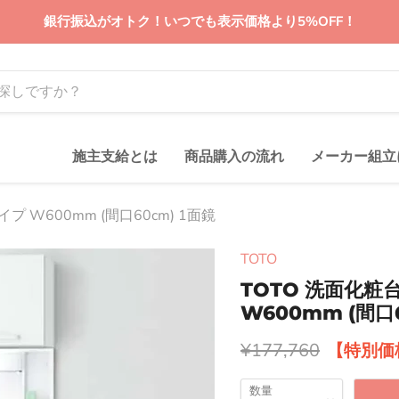
銀行振込がオトク！いつでも表示価格より5%OFF！
施主支給とは
商品購入の流れ
メーカー組立
 W600mm (間口60cm) 1面鏡
TOTO
TOTO 洗面化粧
W600mm (間口6
元の価格
¥177,760
数量