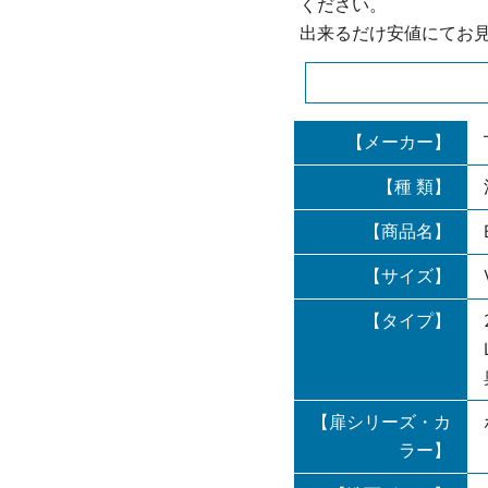
ください。
出来るだけ安値にてお
【メーカー】
【種 類】
【商品名】
【サイズ】
【タイプ】
【扉シリーズ・カ
ラー】