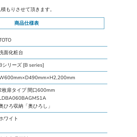
見積もりさせて頂きます。
商品仕様表
TOTO
洗面化粧台
Bシリーズ [B series]
W600mm×D490mm×H2,200mm
2枚扉タイプ 間口600mm
LDBA060BAGMS1A
奥ひろ収納「奥ひろし」
ホワイト