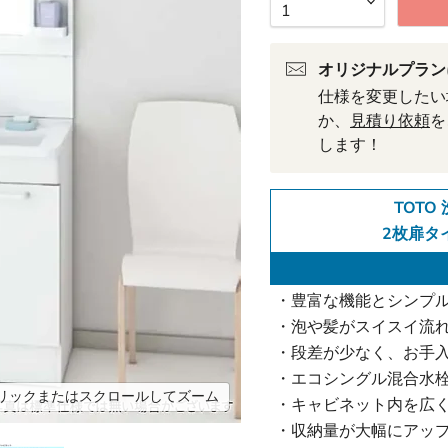
オリジナルプラン
仕様を変更したい
か、
見積り依頼
を
します！
TOTO 
2枚扉タイ
・豊富な機能とシンプ
・泡や髪がスイスイ流
・段差が少なく、お手
・エコシングル混合水
リックまたはスクロールしてズーム
・キャビネット内を広く
・収納量が大幅にアッ