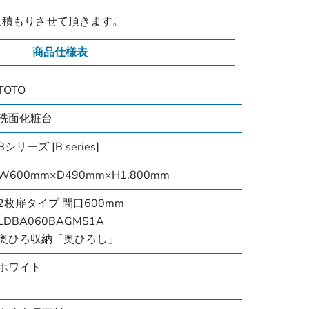
見積もりさせて頂きます。
商品仕様表
TOTO
洗面化粧台
Bシリーズ [B series]
W600mm×D490mm×H1,800mm
2枚扉タイプ 間口600mm
LDBA060BAGMS1A
奥ひろ収納「奥ひろし」
ホワイト