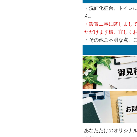
・洗面化粧台、トイレ
ん。
・設置工事に関しまし
ただけます様、宜しく
・その他ご不明な点、
あなただけのオリジナ