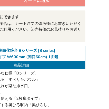
カートに追加
にできます
場合は、カート注文の備考欄にお書きいただく
ご利用ください。卸売特価のお見積りをお送り
洗面化粧台 Bシリーズ [B series]
プ W600mm (間口60cm) 1面鏡
商品詳細
ルな仕様「Bシリーズ」
れる「すべり台ボウル」
入れが楽な排水口。
栓
使える「2枚扉タイプ」
プする奥ひろ収納「奥ひろし」