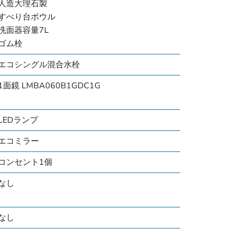
人造大理石製
すべり台ボウル
洗面器容量7L
ゴム栓
エコシングル混合水栓
1面鏡 LMBA060B1GDC1G
LEDランプ
エコミラー
コンセント1個
なし
なし