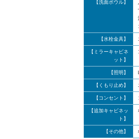
【洗面ボウル】
【水栓金具】
【ミラーキャビネ
ット】
【照明】
【くもり止め】
【コンセント】
【追加キャビネッ
ト】
【その他】