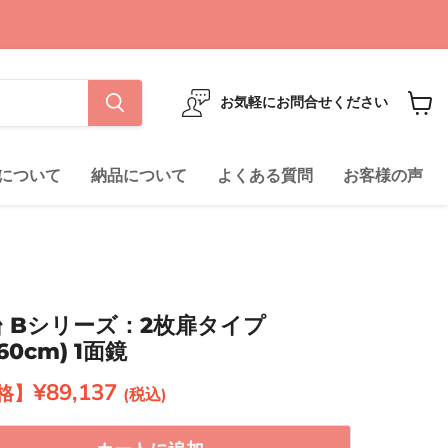
お気軽にお問合せください
カ
ー
ト
について
納品について
よくある質問
お客様の声
を
見
る
台 Bシリーズ：2枚扉タイプ
0cm) 1面鏡
現在の価格
¥89,137