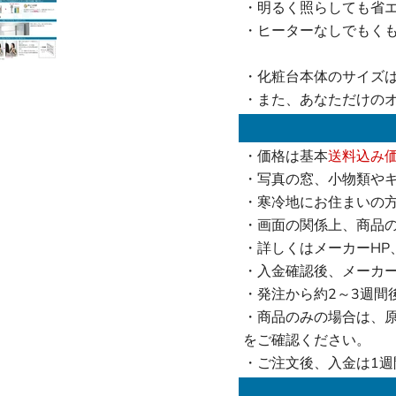
・明るく照らしても省エ
・ヒーターなしでもく
・化粧台本体のサイズは
・また、あなただけの
・価格は基本
送料込み
・写真の窓、小物類や
・寒冷地にお住まいの
・画面の関係上、商品
・詳しくはメーカーHP
・入金確認後、メーカ
・発注から約2～3週間
・商品のみの場合は、
をご確認ください。
・ご注文後、入金は1