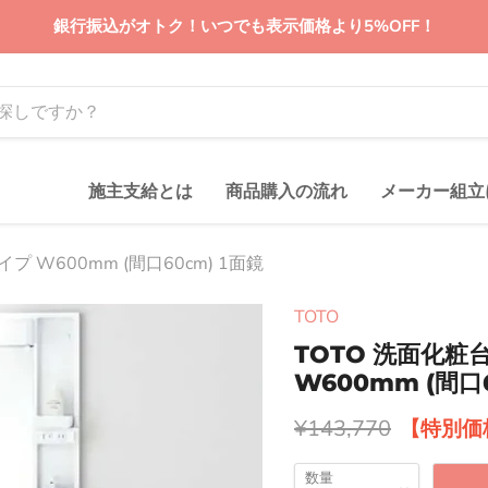
銀行振込がオトク！いつでも表示価格より5%OFF！
施主支給とは
商品購入の流れ
メーカー組立
 W600mm (間口60cm) 1面鏡
TOTO
TOTO 洗面化粧
W600mm (間口6
元の価格
¥143,770
数量