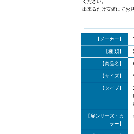
ください。
出来るだけ安値にてお
【メーカー】
【種 類】
【商品名】
【サイズ】
【タイプ】
【扉シリーズ・カ
ラー】