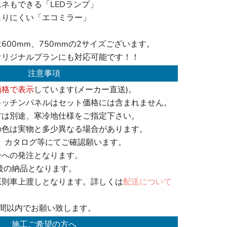
ネもできる「LEDランプ」
もりにくい「エコミラー」
600mm、750mmの2サイズございます。
オリジナルプランにも対応可能です！！
注意事項
価格で表示
しています(メーカー直送)。
キッチンパネルはセット価格には含まれません。
方は別途、寒冷地仕様をご指定下さい。
の色は実物と多少異なる場合があります。
、カタログ等にてご確認願います。
ーへの発注となります。
後の納品となります。
原則車上渡しとなります。詳しくは
配送について
週間以内でお願い致します。
施工ご希望の方へ