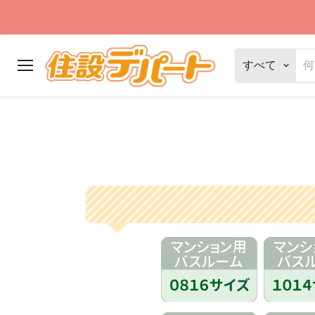
すべて
メ
ニ
ュ
ー