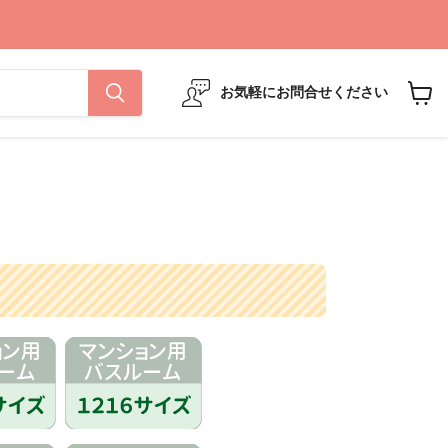
お気軽にお問合せください
カ
ー
ト
を
見
る