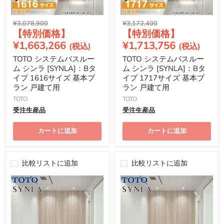
元
元
¥3,078,900
¥3,172,400
現
現
の
の
価
価
在
在
¥1,663,266
¥1,713,756
格
格
の
の
TOTO システムバスルー
TOTO システムバスルー
価
価
ム シンラ [SYNLA]：Bタ
ム シンラ [SYNLA]：Bタ
格
格
イプ 1616サイズ 基本プ
イプ 1717サイズ 基本プ
ラン 戸建て用
ラン 戸建て用
TOTO
TOTO
受注生産品
受注生産品
カートに追加
カートに追加
比較リストに追加
比較リストに追加