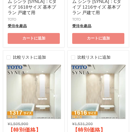
価
価
ム シンラ [SYNLA]：Cタ
ム シンラ [SYNLA]：Cタ
格
格
イプ 1618サイズ 基本プ
イプ 1216サイズ 基本プ
ラン 戸建て用
ラン 戸建て用
TOTO
TOTO
受注生産品
受注生産品
カートに追加
カートに追加
比較リストに追加
比較リストに追加
元
元
¥1,505,900
¥1,531,200
現
現
の
の