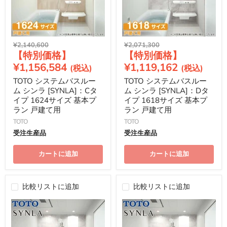
元
元
¥2,140,600
¥2,071,300
現
現
の
の
価
価
在
在
¥1,156,584
¥1,119,162
格
格
の
の
TOTO システムバスルー
TOTO システムバスルー
価
価
ム シンラ [SYNLA]：Cタ
ム シンラ [SYNLA]：Dタ
格
格
イプ 1624サイズ 基本プ
イプ 1618サイズ 基本プ
ラン 戸建て用
ラン 戸建て用
TOTO
TOTO
受注生産品
受注生産品
カートに追加
カートに追加
比較リストに追加
比較リストに追加