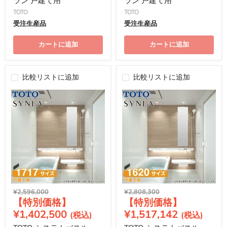
ラン 戸建て用
ラン 戸建て用
TOTO
TOTO
受注生産品
受注生産品
カートに追加
カートに追加
比較リストに追加
比較リストに追加
元
元
¥2,596,000
¥2,808,300
現
現
の
の
価
価
在
在
¥1,402,500
¥1,517,142
格
格
の
の