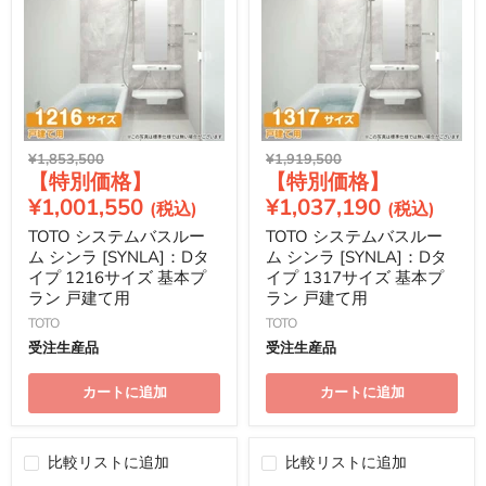
元
元
¥1,853,500
¥1,919,500
現
現
の
の
価
価
在
在
¥1,001,550
¥1,037,190
格
格
の
の
TOTO システムバスルー
TOTO システムバスルー
価
価
ム シンラ [SYNLA]：Dタ
ム シンラ [SYNLA]：Dタ
格
格
イプ 1216サイズ 基本プ
イプ 1317サイズ 基本プ
ラン 戸建て用
ラン 戸建て用
TOTO
TOTO
受注生産品
受注生産品
カートに追加
カートに追加
比較リストに追加
比較リストに追加