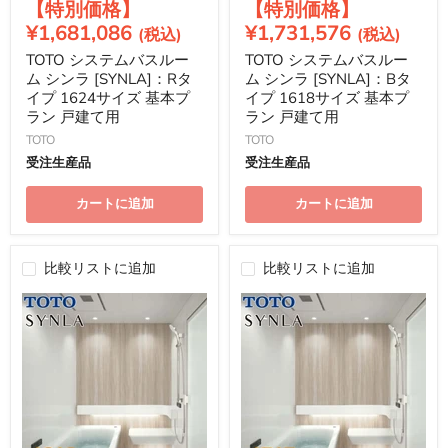
現
現
の
の
価
価
在
在
¥1,681,086
¥1,731,576
格
格
の
の
TOTO システムバスルー
TOTO システムバスルー
価
価
ム シンラ [SYNLA]：Rタ
ム シンラ [SYNLA]：Bタ
格
格
イプ 1624サイズ 基本プ
イプ 1618サイズ 基本プ
ラン 戸建て用
ラン 戸建て用
TOTO
TOTO
受注生産品
受注生産品
カートに追加
カートに追加
比較リストに追加
比較リストに追加