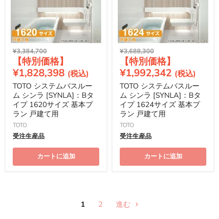
元
元
¥3,384,700
¥3,688,300
現
現
の
の
価
価
在
在
¥1,828,398
¥1,992,342
格
格
の
の
TOTO システムバスルー
TOTO システムバスルー
価
価
ム シンラ [SYNLA]：Bタ
ム シンラ [SYNLA]：Bタ
格
格
イプ 1620サイズ 基本プ
イプ 1624サイズ 基本プ
ラン 戸建て用
ラン 戸建て用
TOTO
TOTO
受注生産品
受注生産品
カートに追加
カートに追加
1
2
進む