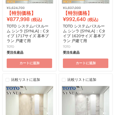
元
元
¥1,624,700
¥1,837,000
現
現
の
の
価
価
在
在
¥877,998
¥992,640
格
格
の
の
TOTO システムバスルー
TOTO システムバスルー
価
価
ム シンラ [SYNLA]：Cタ
ム シンラ [SYNLA]：Cタ
格
格
イプ 1717サイズ 基本プ
イプ 1620サイズ 基本プ
ラン 戸建て用
ラン 戸建て用
TOTO
TOTO
受注生産品
受注生産品
カートに追加
カートに追加
比較リストに追加
比較リストに追加