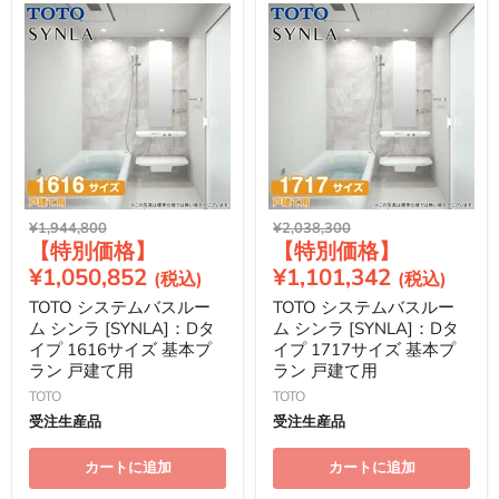
元
元
¥1,944,800
¥2,038,300
現
現
の
の
価
価
在
在
¥1,050,852
¥1,101,342
格
格
の
の
TOTO システムバスルー
TOTO システムバスルー
価
価
ム シンラ [SYNLA]：Dタ
ム シンラ [SYNLA]：Dタ
格
格
イプ 1616サイズ 基本プ
イプ 1717サイズ 基本プ
ラン 戸建て用
ラン 戸建て用
TOTO
TOTO
受注生産品
受注生産品
カートに追加
カートに追加