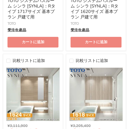
TOTO システムバスルー
TOTO システムバスルー
価
価
ム シンラ [SYNLA]：Rタ
ム シンラ [SYNLA]：Rタ
格
格
イプ 1717サイズ 基本プ
イプ 1620サイズ 基本プ
ラン 戸建て用
ラン 戸建て用
TOTO
TOTO
受注生産品
受注生産品
カートに追加
カートに追加
比較リストに追加
比較リストに追加
元
元
¥3,111,900
¥3,205,400