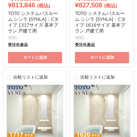
価
価
在
在
¥813,846
¥827,508
格
格
の
の
TOTO システムバスルー
TOTO システムバスルー
価
価
ム シンラ [SYNLA]：Cタ
ム シンラ [SYNLA]：Cタ
格
格
イプ 1317サイズ 基本プ
イプ 1616サイズ 基本プ
ラン 戸建て用
ラン 戸建て用
TOTO
TOTO
受注生産品
受注生産品
カートに追加
カートに追加
比較リストに追加
比較リストに追加