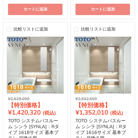
カートに追加
カートに追加
比較リストに追加
比較リストに追加
元
元
¥2,629,000
¥2,502,500
現
現
の
の
価
価
在
在
¥1,420,320
¥1,352,010
格
格
の
の
TOTO システムバスルー
TOTO システムバスルー
価
価
ム シンラ [SYNLA]：Rタ
ム シンラ [SYNLA]：Rタ
格
格
イプ 1618サイズ 基本プ
イプ 1616サイズ 基本プ