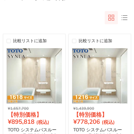
比較リストに追加
比較リストに追加
元
元
¥1,657,700
¥1,439,900
現
現
の
の
価
価
在
在
¥895,818
¥778,206
格
格
の
の
TOTO システムバスルー
TOTO システムバスルー