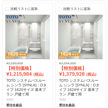
比較リストに追加
比較リストに追加
元
元
¥2,250,600
¥2,254,200
現
現
の
の
価
価
在
在
¥1,215,984
¥1,379,928
格
格
の
の
TOTO システムバスルー
TOTO システムバスルー
価
価
ム シンラ [SYNLA]：Dタ
ム シンラ [SYNLA]：Dタ
格
格
イプ 1620サイズ 基本プ
イプ 1624サイズ 基本プ
ラン 戸建て用
ラン 戸建て用
TOTO
TOTO
受注生産品
受注生産品