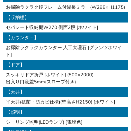
お掃除ラクラク鏡フレーム付縦長ミラー(W298×H1175)
【収納棚】
セパレート収納棚W270 側面2段 [ホワイト]
【カウンタ－】
お掃除ラクラクカウンター 人工大理石 [グランツホワイ
ト]
【ドア】
スッキリドア折戸 [ホワイト] (800×2000)
出入り口段差5mm(スロープ付き)
【天井】
平天井(抗菌・防カビ仕様)(壁高さH2150) [ホワイト]
【照明】
シーリング照明(LEDランプ) [電球色]