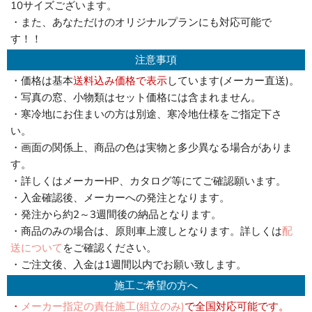
10サイズございます。
・また、あなただけのオリジナルプランにも対応可能で
す！！
注意事項
・価格は基本
送料込み価格で表示
しています(メーカー直送)。
・写真の窓、小物類はセット価格には含まれません。
・寒冷地にお住まいの方は別途、寒冷地仕様をご指定下さ
い。
・画面の関係上、商品の色は実物と多少異なる場合がありま
す。
・詳しくはメーカーHP、カタログ等にてご確認願います。
・入金確認後、メーカーへの発注となります。
・発注から約2～3週間後の納品となります。
・商品のみの場合は、原則車上渡しとなります。詳しくは
配
送について
をご確認ください。
・ご注文後、入金は1週間以内でお願い致します。
施工ご希望の方へ
・
メーカー指定の責任施工(組立のみ)
で全国対応可能です。