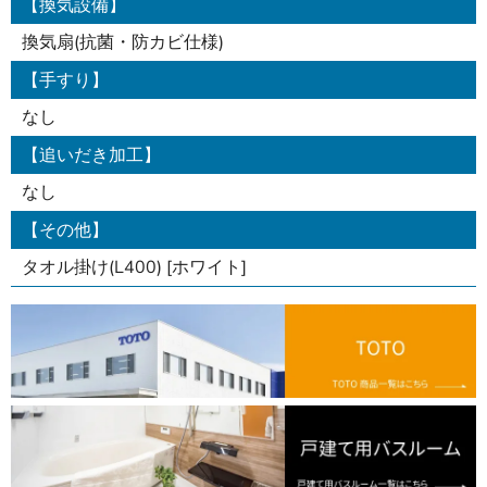
【換気設備】
換気扇(抗菌・防カビ仕様)
【手すり】
なし
【追いだき加工】
なし
【その他】
タオル掛け(L400) [ホワイト]