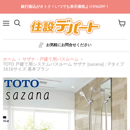
銀行振込がオトク！いつでも表示価格より5%OFF！
メ
カ
ニ
ー
ュ
ト
ー
を
お気軽にお問合せください
見
る
ホーム
サザナ - 戸建て用バスルーム
TOTO 戸建て用システムバスルーム サザナ [sazana]：Pタイプ
1616サイズ 基本プラン