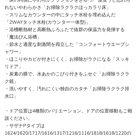
・床の内側にやわらかクッションをぎゅっ!一度使うと忘れら
れないやわらかさ「お掃除ラクラクほっカラリ床」
・スリムなカウンターの中にタッチ水栓を埋め込んだ
「2WAYタッチ水栓(カウンター一体型)」
・浴槽断熱材と高断熱ふろふたで抜群の保温力を発揮する
「魔法びん浴槽」
・節水と適度な刺激間を両立した「コンフォートウエーブシ
ャワー」
・ほこりやカビが付きにくく、お掃除がラクになる「スッキ
リドア」
・炭素の膜で、水あかのこびり付きをふせぐ「お掃除ラクラ
ク鏡」
・洗いやすく、汚れにくい独自のカタチ「お掃除ラクラク排
水口」
・ドア位置は4種類のバリエーション。ドアの位置移動もご相
談ください。
・サザナPタイプは
1624/1620/1717/1616/1317/1216/1116/1818/1618/1220の