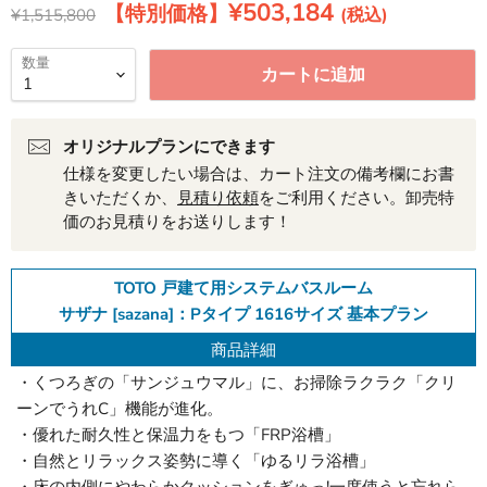
現在の価格
¥503,184
元の価格
¥1,515,800
数量
カートに追加
オリジナルプランにできます
仕様を変更したい場合は、カート注文の備考欄にお書
きいただくか、
見積り依頼
をご利用ください。卸売特
価のお見積りをお送りします！
TOTO 戸建て用システムバスルーム
サザナ [sazana]：Pタイプ 1616サイズ 基本プラン
商品詳細
・くつろぎの「サンジュウマル」に、お掃除ラクラク「クリ
ーンでうれC」機能が進化。
・優れた耐久性と保温力をもつ「FRP浴槽」
・自然とリラックス姿勢に導く「ゆるリラ浴槽」