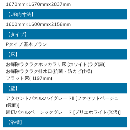
1670mm×1670mm×2837mm
【UB内寸法】
1600mm×1600mm×2158mm
【タイプ】
Pタイプ 基本プラン
【床】
お掃除ラクラクホッカラリ床 [ホワイト(ラグ調)]
お掃除ラクラク排水口(抗菌・防カビ仕様)
フラット床(H197mm)
【壁】
アクセントパネル:ハイグレードII [ファセットベージュ
(鏡面)]
周辺パネル:ベーシックグレード [プリエホワイト(光沢)]
【浴槽】