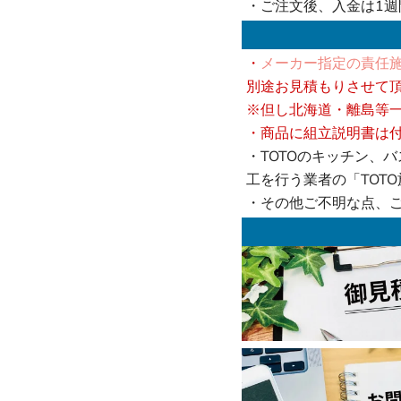
・ご注文後、入金は1
・
メーカー指定の責任施
別途お見積もりさせて
※但し北海道・離島等
・商品に組立説明書は
・TOTOのキッチン、
工を行う業者の「TOT
・その他ご不明な点、