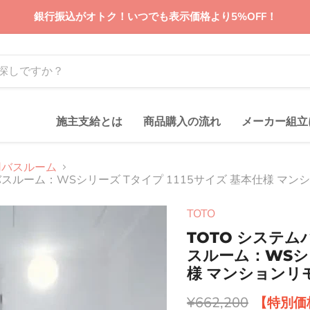
銀行振込がオトク！いつでも表示価格より5%OFF！
施主支給とは
商品購入の流れ
メーカー組立
用バスルーム
スルーム：WSシリーズ Tタイプ 1115サイズ 基本仕様 マン
TOTO
TOTO システ
スルーム：WSシリ
様 マンションリ
元の価格
¥662,200