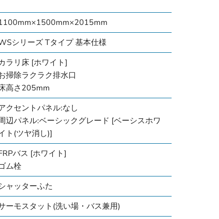
1100mm×1500mm×2015mm
WSシリーズ Tタイプ 基本仕様
カラリ床 [ホワイト]
お掃除ラクラク排水口
床高さ205mm
アクセントパネル:なし
周辺パネル:ベーシックグレード [ベーシスホワ
イト(ツヤ消し)]
FRPバス [ホワイト]
ゴム栓
シャッターふた
サーモスタット(洗い場・バス兼用)