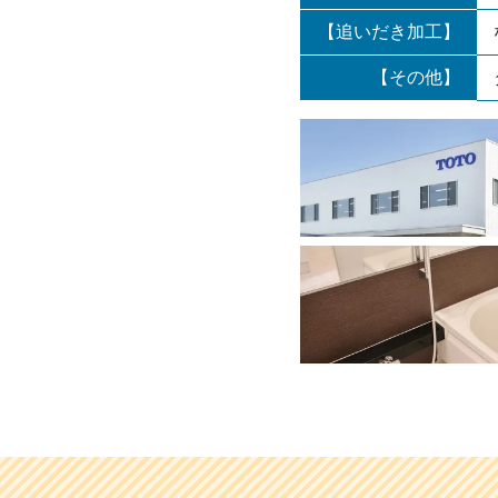
【追いだき加工】
【その他】