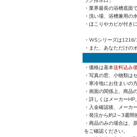
ラク排水口」
・業界最長の浴槽底面で
・洗い場、浴槽兼用の
・ほこりやカビが付き
・WSシリーズは1216/1
・また、あなただけの
・価格は基本
送料込み
・写真の窓、小物類は
・寒冷地にお住まいの
・画面の関係上、商品
・詳しくはメーカーHP
・入金確認後、メーカ
・発注から約2～3週間
・商品のみの場合は、
をご確認ください。