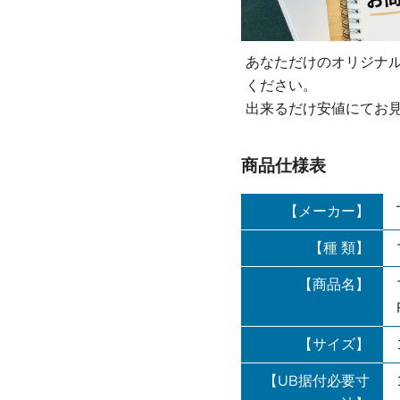
あなただけのオリジナ
ください。
出来るだけ安値にてお
商品仕様表
【メーカー】
【種 類】
【商品名】
【サイズ】
【UB据付必要寸