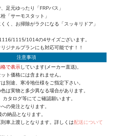
、足元ゆったり「FRPバス」
水栓「サーモスタット」
にくく、お掃除がラクになる「スッキリドア」
116/1115/1014の4サイズございます。
オリジナルプランにも対応可能です！！
注意事項
価格で表示
しています(メーカー直送)。
セット価格には含まれません。
方は別途、寒冷地仕様をご指定下さい。
の色は実物と多少異なる場合があります。
、カタログ等にてご確認願います。
ーへの発注となります。
後の納品となります。
原則車上渡しとなります。詳しくは
配送について