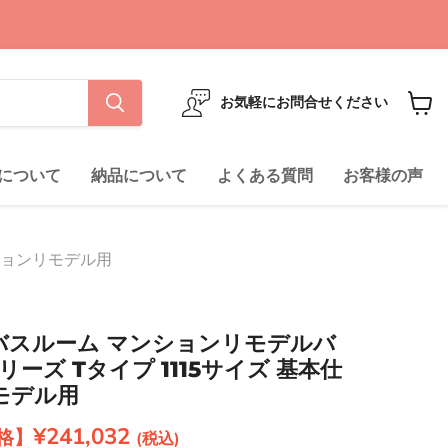
お気軽にお問合せください
カ
ー
ト
について
納品について
よくある質問
お客様の声
を
見
る
ションリモデル用
ムバスルーム マンションリモデルバ
ーズ Tタイプ 1115サイズ 基本仕
モデル用
現在の価格
¥241,032