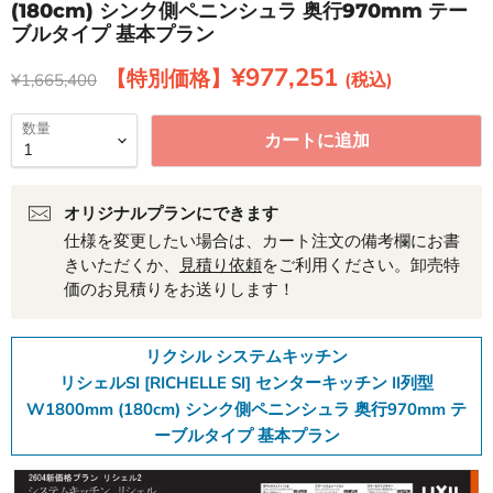
(180cm) シンク側ペニンシュラ 奥行970mm テー
ブルタイプ 基本プラン
現在の価格
¥977,251
元の価格
¥1,665,400
数量
カートに追加
オリジナルプランにできます
仕様を変更したい場合は、カート注文の備考欄にお書
きいただくか、
見積り依頼
をご利用ください。卸売特
価のお見積りをお送りします！
リクシル システムキッチン
リシェルSI [RICHELLE SI] センターキッチン II列型
W1800mm (180cm) シンク側ペニンシュラ 奥行970mm テ
ーブルタイプ 基本プラン