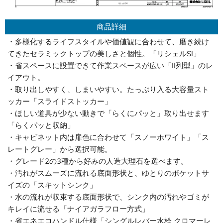
商品詳細
・多様化するライフスタイルや価値観に合わせて、磨き続け
てきたセラミックトップの美しさと個性。「リシェルSI」
・省スペースに設置できて作業スペースが広い「II列型」のレ
イアウト。
・取り出しやすく、しまいやすい。たっぷり入る大容量スト
ッカー「スライドストッカー」
・ほしい道具が少ない動きで「らくにパッと」取り出せます
「らくパッと収納」
・キャビネット内は扉色に合わせて「スノーホワイト」「ス
レートグレー」から選択可能。
・グレード2の3種から好みの人造大理石を選べます。
・汚れがスムーズに流れる底面形状と、ゆとりのポケットサ
イズの「スキットシンク」
・水の流れが収束する底面形状で、シンク内の汚れやゴミが
キレイに流せる「ナイアガラフロー方式」
・省エネエコハンドル仕様「シングルレバー水栓 クロマーレ