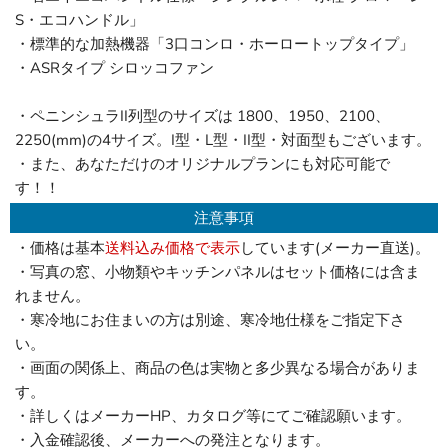
S・エコハンドル」
・標準的な加熱機器「3口コンロ・ホーロートップタイプ」
・ASRタイプ シロッコファン
・ペニンシュラII列型のサイズは 1800、1950、2100、
2250(mm)の4サイズ。I型・L型・II型・対面型もございます。
・また、あなただけのオリジナルプランにも対応可能で
す！！
注意事項
・価格は基本
送料込み価格で表示
しています(メーカー直送)。
・写真の窓、小物類やキッチンパネルはセット価格には含ま
れません。
・寒冷地にお住まいの方は別途、寒冷地仕様をご指定下さ
い。
・画面の関係上、商品の色は実物と多少異なる場合がありま
す。
・詳しくはメーカーHP、カタログ等にてご確認願います。
・入金確認後、メーカーへの発注となります。