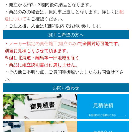
・発注から約2～3週間後の納品となります。
・商品のみの場合は、原則車上渡しとなります。詳しくは
配
送について
をご確認ください。
・ご注文後、入金は1週間以内でお願い致します。
施工ご希望の方へ
・
メーカー指定の責任施工(組立のみ)
で全国対応可能です。
別途お見積もりさせて頂きます。
※但し北海道・離島等一部地域を除く
・商品に組立説明書は付属しません。
・その他ご不明な点、ご質問等御座いましたらお問合せ下さ
い。
お問い合わせ