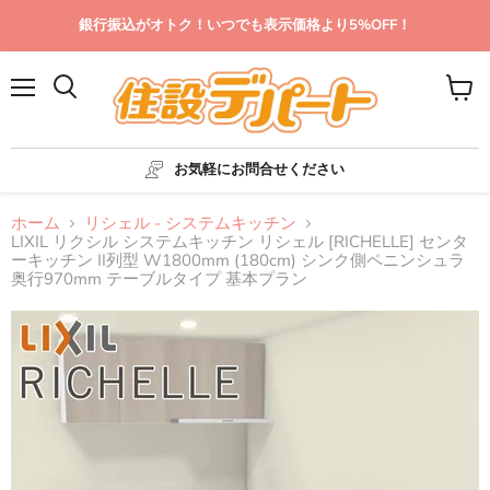
銀行振込がオトク！いつでも表示価格より5%OFF！
メ
カ
ニ
ー
ュ
ト
ー
を
お気軽にお問合せください
見
る
ホーム
リシェル - システムキッチン
LIXIL リクシル システムキッチン リシェル [RICHELLE] センタ
ーキッチン II列型 W1800mm (180cm) シンク側ペニンシュラ
奥行970mm テーブルタイプ 基本プラン