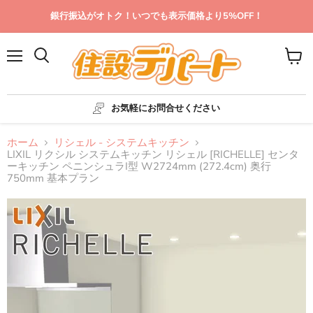
銀行振込がオトク！いつでも表示価格より5%OFF！
メ
カ
ニ
ー
ュ
ト
ー
を
お気軽にお問合せください
見
る
ホーム
リシェル - システムキッチン
LIXIL リクシル システムキッチン リシェル [RICHELLE] センタ
ーキッチン ペニンシュラI型 W2724mm (272.4cm) 奥行
750mm 基本プラン