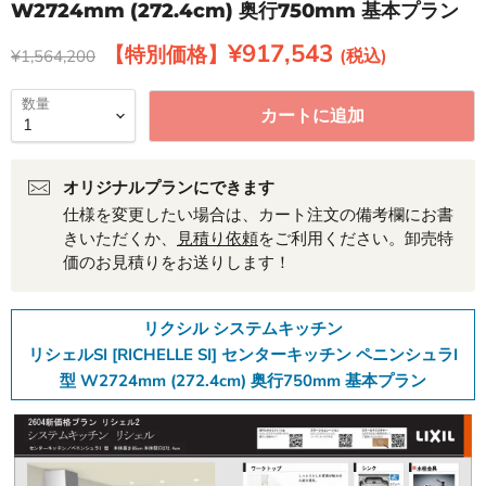
W2724mm (272.4cm) 奥行750mm 基本プラン
現在の価格
¥917,543
元の価格
¥1,564,200
数量
カートに追加
オリジナルプランにできます
仕様を変更したい場合は、カート注文の備考欄にお書
きいただくか、
見積り依頼
をご利用ください。卸売特
価のお見積りをお送りします！
リクシル システムキッチン
リシェルSI [RICHELLE SI] センターキッチン ペニンシュラI
型 W2724mm (272.4cm) 奥行750mm 基本プラン