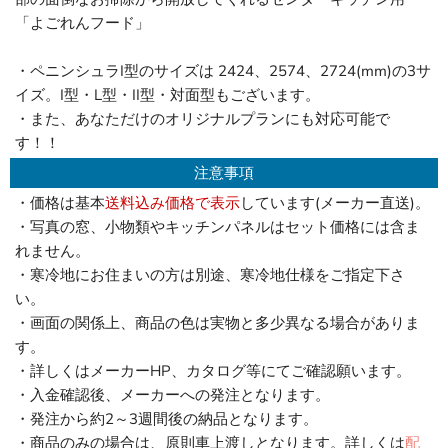
「よごれんフード」
・ペニンシュラI型のサイズは 2424、2574、2724(mm)の3サ
イズ。I型・L型・II型・対面型もございます。
・また、あなただけのオリジナルプランにも対応可能で
す！！
注意事項
・価格は基本
送料込み価格で表示
しています(メーカー直送)。
・写真の窓、小物類やキッチンパネルはセット価格には含ま
れません。
・寒冷地にお住まいの方は別途、寒冷地仕様をご指定下さ
い。
・画面の関係上、商品の色は実物と多少異なる場合がありま
す。
・詳しくはメーカーHP、カタログ等にてご確認願います。
・入金確認後、メーカーへの発注となります。
・発注から約2～3週間後の納品となります。
・商品のみの場合は、原則車上渡しとなります。詳しくは
配