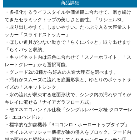
商品詳細
・多様化するライフスタイルや価値観に合わせて、磨き続け
てきたセラミックトップの美しさと個性。「リシェルSI」
・取り出しやすく、しまいやすい。たっぷり入る大容量スト
ッカー「スライドストッカー」
・ほしい道具が少ない動きで「らくにパッと」取り出せます
「らくパッと収納」
・キャビネット内は扉色に合わせて「スノーホワイト」「ス
レートグレー」から選択可能。
・グレード2の3種から好みの人造大理石を選べます。
・汚れがスムーズに流れる底面形状と、ゆとりのポケットサ
イズの「スキットシンク」
・水の流れが収束する底面形状で、シンク内の汚れやゴミが
キレイに流せる「ナイアガラフロー方式」
・省エネエコハンドル仕様「シングルレバー水栓 クロマーレ
S・エコハンドル」
・標準的な加熱機器「3口コンロ・ホーロートップタイプ」
・オイルスマッシャー機構が油の侵入をブロック。フード内
部の面倒なお掃除から開放してくれるセンターキッチン用