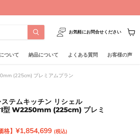
お気軽にお問合せください
カ
ー
ト
について
納品について
よくある質問
お客様の声
を
見
る
50mm (225cm) プレミアムプラン
ル システムキッチン リシェル
付I型 W2250mm (225cm) プレミ
現在の価格
¥1,854,699