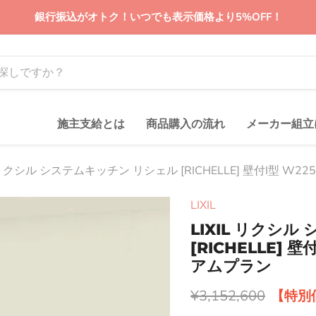
銀行振込がオトク！いつでも表示価格より5%OFF！
施主支給とは
商品購入の流れ
メーカー組立
L リクシル システムキッチン リシェル [RICHELLE] 壁付I型 W22
LIXIL
LIXIL リクシ
[RICHELLE] 壁
アムプラン
元の価格
¥3,152,600