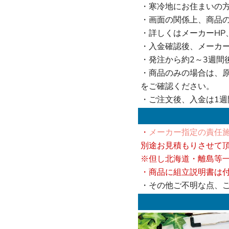
・寒冷地にお住まいの
・画面の関係上、商品
・詳しくはメーカーHP
・入金確認後、メーカ
・発注から約2～3週間
・商品のみの場合は、
をご確認ください。
・ご注文後、入金は1
・
メーカー指定の責任施
別途お見積もりさせて
※但し北海道・離島等
・商品に組立説明書は
・その他ご不明な点、