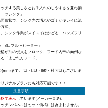
マッチする美しさとお手入れのしやすさを兼ね揃
ォーツシンク」
底面形状で、シンク内の汚れやゴミがキレイに流
ー方式」
て、シンク作業がスイスイはかどる「ハンズフリ
「3口フルIHヒーター」
機構が油の侵入をブロック。フード内部の面倒な
れる「よごれんフード」
00(mm)まで。I型・L型・II型・対面型もございま
オリジナルプランにも対応可能です！！
注意事項
価格で表示
しています(メーカー直送)。
キッチンパネルはセット価格には含まれません。