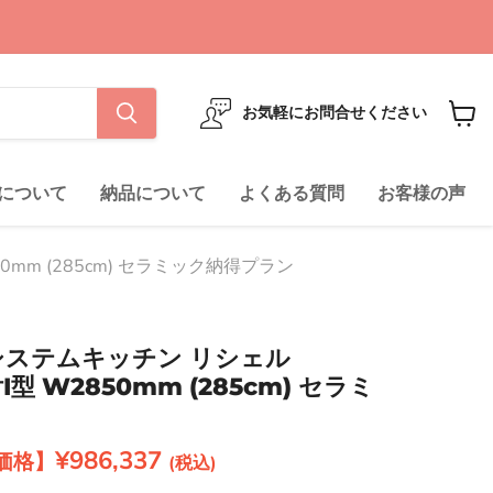
お気軽にお問合せください
カ
ー
ト
について
納品について
よくある質問
お客様の声
を
見
る
850mm (285cm) セラミック納得プラン
ル システムキッチン リシェル
付I型 W2850mm (285cm) セラミ
現在の価格
¥986,337