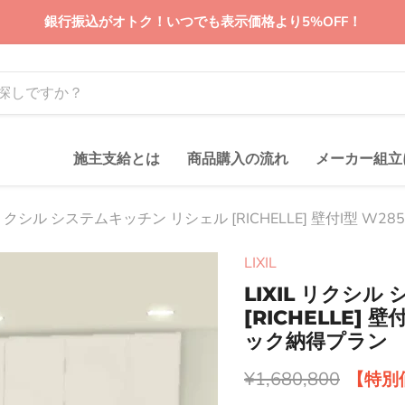
銀行振込がオトク！いつでも表示価格より5%OFF！
施主支給とは
商品購入の流れ
メーカー組立
L リクシル システムキッチン リシェル [RICHELLE] 壁付I型 W2
LIXIL
LIXIL リクシ
[RICHELLE] 壁
ック納得プラン
元の価格
¥1,680,800