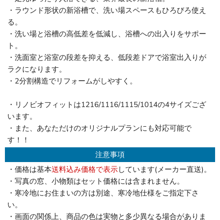
・ラウンド形状の新浴槽で、洗い場スペースもひろびろ使え
る。
・洗い場と浴槽の高低差を低減し、浴槽への出入りをサポー
ト。
・洗面室と浴室の段差を抑える、低段差ドアで浴室出入りが
ラクになります。
・2分割構造でリフォームがしやすく。
・リノビオフィットは1216/1116/1115/1014の4サイズござ
います。
・また、あなただけのオリジナルプランにも対応可能で
す！！
注意事項
・価格は基本
送料込み価格で表示
しています(メーカー直送)。
・写真の窓、小物類はセット価格には含まれません。
・寒冷地にお住まいの方は別途、寒冷地仕様をご指定下さ
い。
・画面の関係上、商品の色は実物と多少異なる場合がありま