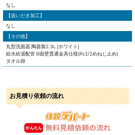
なし
【追いだき加工】
なし
【その他】
丸型洗面器 陶器製2.3L [ホワイト]
給水給湯配管 B面壁貫通金具仕様(Rc1/2めねじ止め)
タオル掛
お見積り依頼の流れ