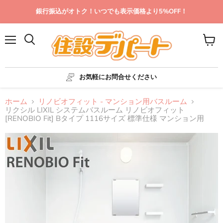
銀行振込がオトク！いつでも表示価格より5%OFF！
メ
カ
ニ
ー
ュ
ト
ー
を
お気軽にお問合せください
見
る
ホーム
リノビオフィット - マンション用バスルーム
リクシル LIXIL システムバスルーム リノビオフィット
[RENOBIO Fit] Bタイプ 1116サイズ 標準仕様 マンション用