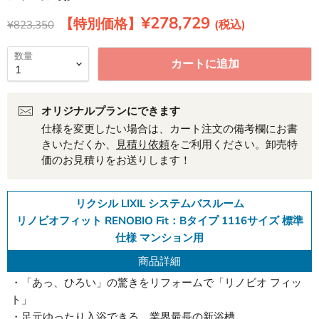
現在の価格
¥278,729
元の価格
¥823,350
数量
カートに追加
オリジナルプランにできます
仕様を変更したい場合は、カート注文の備考欄にお書
きいただくか、
見積り依頼
をご利用ください。卸売特
価のお見積りをお送りします！
リクシル LIXIL システムバスルーム
リノビオフィット RENOBIO Fit：Bタイプ 1116サイズ 標準
仕様 マンション用
商品詳細
・「あっ、ひろい」の驚きをリフォームで「リノビオ フィッ
ト」
・足元ゆったり入浴できる、業界最長の新浴槽。