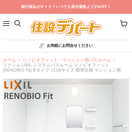
銀行振込がオトク！いつでも表示価格より5%OFF！
メ
カ
ニ
ー
ュ
ト
ー
を
お気軽にお問合せください
見
る
ホーム
リノビオフィット - マンション用バスルーム
リクシル LIXIL システムバスルーム リノビオフィット
[RENOBIO Fit] Bタイプ 1216サイズ 標準仕様 マンション用