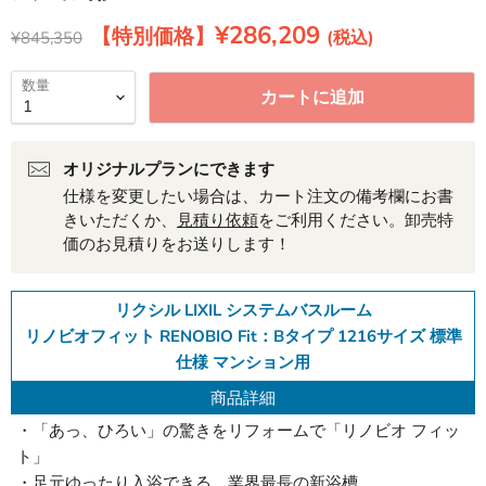
現在の価格
¥286,209
元の価格
¥845,350
数量
カートに追加
オリジナルプランにできます
仕様を変更したい場合は、カート注文の備考欄にお書
きいただくか、
見積り依頼
をご利用ください。卸売特
価のお見積りをお送りします！
リクシル LIXIL システムバスルーム
リノビオフィット RENOBIO Fit：Bタイプ 1216サイズ 標準
仕様 マンション用
商品詳細
・「あっ、ひろい」の驚きをリフォームで「リノビオ フィッ
ト」
・足元ゆったり入浴できる、業界最長の新浴槽。