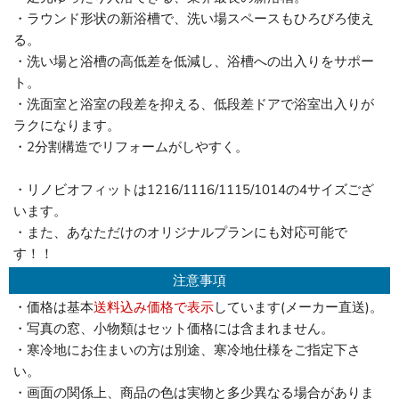
・ラウンド形状の新浴槽で、洗い場スペースもひろびろ使え
る。
・洗い場と浴槽の高低差を低減し、浴槽への出入りをサポー
ト。
・洗面室と浴室の段差を抑える、低段差ドアで浴室出入りが
ラクになります。
・2分割構造でリフォームがしやすく。
・リノビオフィットは1216/1116/1115/1014の4サイズござ
います。
・また、あなただけのオリジナルプランにも対応可能で
す！！
注意事項
・価格は基本
送料込み価格で表示
しています(メーカー直送)。
・写真の窓、小物類はセット価格には含まれません。
・寒冷地にお住まいの方は別途、寒冷地仕様をご指定下さ
い。
・画面の関係上、商品の色は実物と多少異なる場合がありま