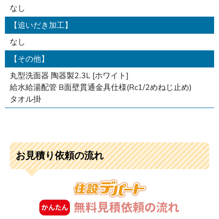
なし
【追いだき加工】
なし
【その他】
丸型洗面器 陶器製2.3L [ホワイト]
給水給湯配管 B面壁貫通金具仕様(Rc1/2めねじ止め)
タオル掛
お見積り依頼の流れ