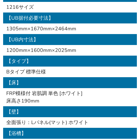
1216サイズ
【UB据付必要寸法】
1305mm×1670mm×2464mm
【UB内寸法】
1200mm×1600mm×2025mm
【タイプ】
Bタイプ 標準仕様
【床】
FRP模様付 岩肌調 単色 [ホワイト]
床高さ190mm
【壁】
全面張り：Lパネル(マット) ホワイト
【浴槽】