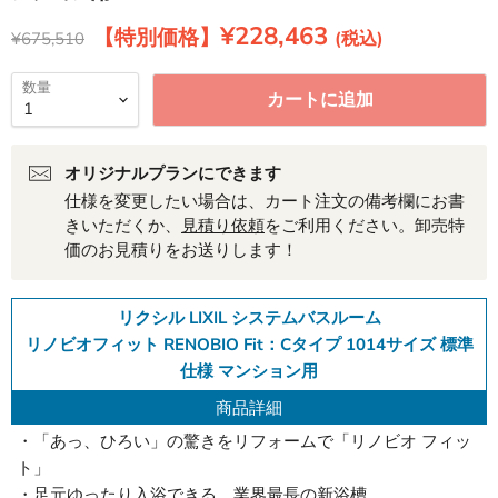
現在の価格
¥228,463
元の価格
¥675,510
数量
カートに追加
オリジナルプランにできます
仕様を変更したい場合は、カート注文の備考欄にお書
きいただくか、
見積り依頼
をご利用ください。卸売特
価のお見積りをお送りします！
リクシル LIXIL システムバスルーム
リノビオフィット RENOBIO Fit：Cタイプ 1014サイズ 標準
仕様 マンション用
商品詳細
・「あっ、ひろい」の驚きをリフォームで「リノビオ フィッ
ト」
・足元ゆったり入浴できる、業界最長の新浴槽。