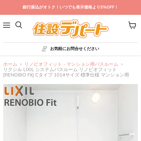
銀行振込がオトク！いつでも表示価格より5%OFF！
メ
カ
ニ
ー
ュ
ト
ー
を
お気軽にお問合せください
見
る
ホーム
リノビオフィット - マンション用バスルーム
リクシル LIXIL システムバスルーム リノビオフィット
[RENOBIO Fit] Cタイプ 1014サイズ 標準仕様 マンション用