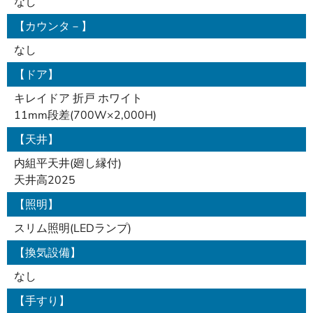
なし
【カウンタ－】
なし
【ドア】
キレイドア 折戸 ホワイト
11mm段差(700W×2,000H)
【天井】
内組平天井(廻し縁付)
天井高2025
【照明】
スリム照明(LEDランプ)
【換気設備】
なし
【手すり】