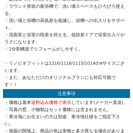
・ラウンド形状の新浴槽で、洗い場スペースもひろびろ使え
る。
・洗い場と浴槽の高低差を低減し、浴槽への出入りをサポー
ト。
・洗面室と浴室の段差を抑える、低段差ドアで浴室出入りが
ラクになります。
・2分割構造でリフォームがしやすく。
・リノビオフィットは1216/1116/1115/1014の4サイズござ
います。
・また、あなただけのオリジナルプランにも対応可能で
す！！
注意事項
・価格は基本
送料込み価格で表示
しています(メーカー直送)。
・写真の窓、小物類はセット価格には含まれません。
・寒冷地にお住まいの方は別途、寒冷地仕様をご指定下さ
い。
・画面の関係上、商品の色は実物と多少異なる場合がありま