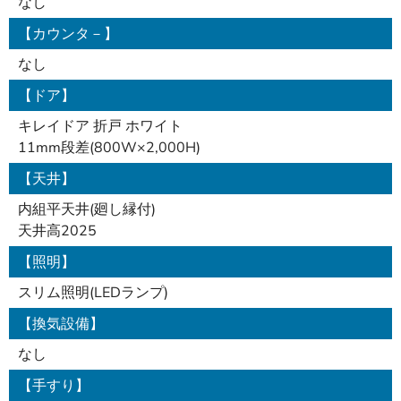
なし
【カウンタ－】
なし
【ドア】
キレイドア 折戸 ホワイト
11mm段差(800W×2,000H)
【天井】
内組平天井(廻し縁付)
天井高2025
【照明】
スリム照明(LEDランプ)
【換気設備】
なし
【手すり】