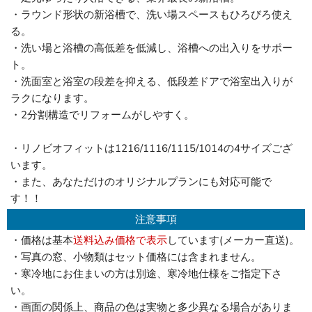
・ラウンド形状の新浴槽で、洗い場スペースもひろびろ使え
る。
・洗い場と浴槽の高低差を低減し、浴槽への出入りをサポー
ト。
・洗面室と浴室の段差を抑える、低段差ドアで浴室出入りが
ラクになります。
・2分割構造でリフォームがしやすく。
・リノビオフィットは1216/1116/1115/1014の4サイズござ
います。
・また、あなただけのオリジナルプランにも対応可能で
す！！
注意事項
・価格は基本
送料込み価格で表示
しています(メーカー直送)。
・写真の窓、小物類はセット価格には含まれません。
・寒冷地にお住まいの方は別途、寒冷地仕様をご指定下さ
い。
・画面の関係上、商品の色は実物と多少異なる場合がありま