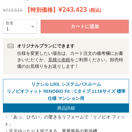
現在の価格
¥243,423
元の価格
¥719,510
数量
カートに追加
オリジナルプランにできます
仕様を変更したい場合は、カート注文の備考欄にお書
きいただくか、
見積り依頼
をご利用ください。卸売特
価のお見積りをお送りします！
リクシル LIXIL システムバスルーム
リノビオフィット RENOBIO Fit：Cタイプ 1116サイズ 標準
仕様 マンション用
商品詳細
・「あっ、ひろい」の驚きをリフォームで「リノビオ フィッ
ト」
・足元ゆったり入浴できる、業界最長の新浴槽。