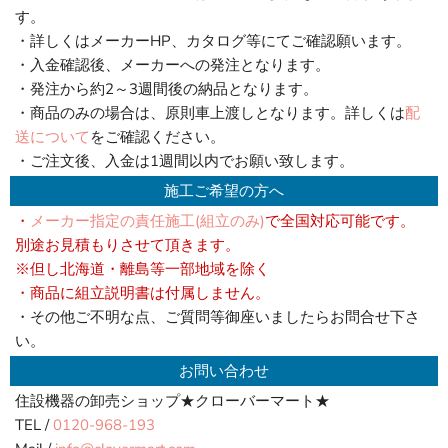
す。
・詳しくはメーカーHP、カタログ等にてご確認願います。
・入金確認後、メーカーへの発注となります。
・発注から約2～3週間後の納品となります。
・商品のみの場合は、原則車上渡しとなります。詳しくは
配
送について
をご確認ください。
・ご注文後、入金は1週間以内でお願い致します。
施工ご希望の方へ
・
メーカー指定の責任施工(組立のみ)
で全国対応可能です。
別途お見積もりさせて頂きます。
※但し北海道・離島等一部地域を除く
・商品に組立説明書は付属しません。
・その他ご不明な点、ご質問等御座いましたらお問合せ下さ
い。
お問い合わせ
住設機器の卸売ショップ★クローバーマート★
TEL /
0120-968-193