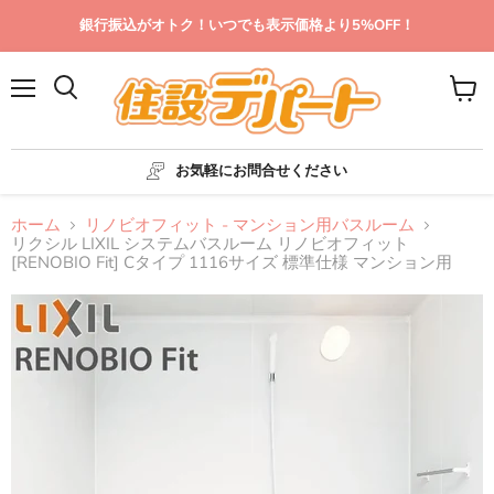
銀行振込がオトク！いつでも表示価格より5%OFF！
メ
カ
ニ
ー
ュ
ト
ー
を
お気軽にお問合せください
見
る
ホーム
リノビオフィット - マンション用バスルーム
リクシル LIXIL システムバスルーム リノビオフィット
[RENOBIO Fit] Cタイプ 1116サイズ 標準仕様 マンション用