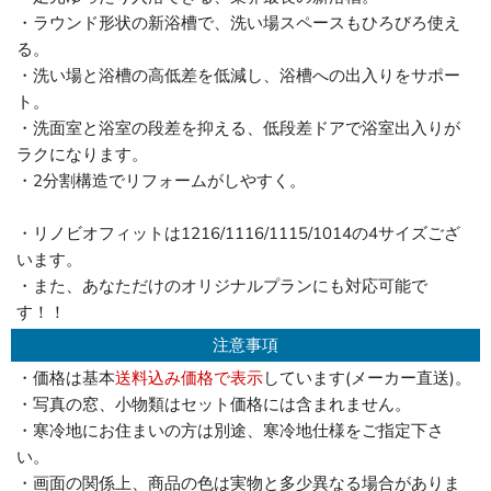
・ラウンド形状の新浴槽で、洗い場スペースもひろびろ使え
る。
・洗い場と浴槽の高低差を低減し、浴槽への出入りをサポー
ト。
・洗面室と浴室の段差を抑える、低段差ドアで浴室出入りが
ラクになります。
・2分割構造でリフォームがしやすく。
・リノビオフィットは1216/1116/1115/1014の4サイズござ
います。
・また、あなただけのオリジナルプランにも対応可能で
す！！
注意事項
・価格は基本
送料込み価格で表示
しています(メーカー直送)。
・写真の窓、小物類はセット価格には含まれません。
・寒冷地にお住まいの方は別途、寒冷地仕様をご指定下さ
い。
・画面の関係上、商品の色は実物と多少異なる場合がありま