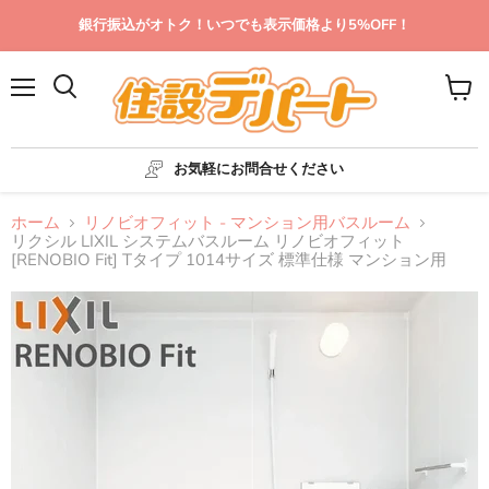
銀行振込がオトク！いつでも表示価格より5%OFF！
メ
カ
ニ
ー
ュ
ト
ー
を
お気軽にお問合せください
見
る
ホーム
リノビオフィット - マンション用バスルーム
リクシル LIXIL システムバスルーム リノビオフィット
[RENOBIO Fit] Tタイプ 1014サイズ 標準仕様 マンション用