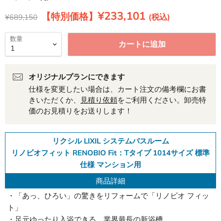
現在の価格
¥233,101
元の価格
¥689,150
数量
カートに追加
オリジナルプランにできます
仕様を変更したい場合は、カート注文の備考欄にお書
きいただくか、
見積り依頼
をご利用ください。卸売特
価のお見積りをお送りします！
リクシル LIXIL システムバスルーム
リノビオフィット RENOBIO Fit：Tタイプ 1014サイズ 標準
仕様 マンション用
商品詳細
・「あっ、ひろい」の驚きをリフォームで「リノビオ フィッ
ト」
・足元ゆったり入浴できる、業界最長の新浴槽。