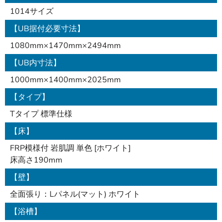
1014サイズ
【UB据付必要寸法】
1080mm×1470mm×2494mm
【UB内寸法】
1000mm×1400mm×2025mm
【タイプ】
Tタイプ 標準仕様
【床】
FRP模様付 岩肌調 単色 [ホワイト]
床高さ190mm
【壁】
全面張り：Lパネル(マット) ホワイト
【浴槽】