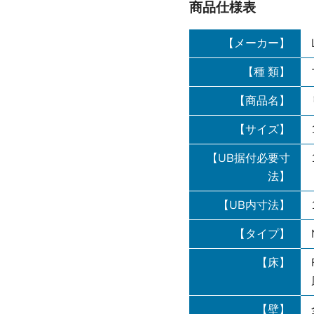
商品仕様表
【メーカー】
【種 類】
【商品名】
【サイズ】
【UB据付必要寸
法】
【UB内寸法】
【タイプ】
【床】
【壁】