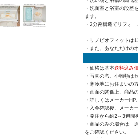
・洗い場と浴槽の高低
・洗面室と浴室の段差
ます。
・2分割構造でリフォー
・リノビオフィットは121
・また、あなただけの
・価格は基本
送料込み
・写真の窓、小物類は
・寒冷地にお住まいの
・画面の関係上、商品
・詳しくはメーカーHP
・入金確認後、メーカ
・発注から約2～3週間
・商品のみの場合は、
をご確認ください。