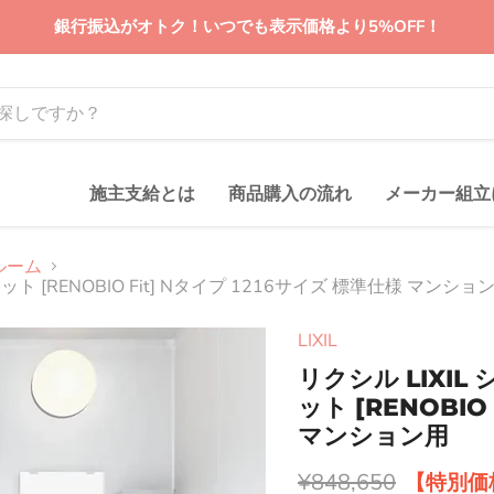
銀行振込がオトク！いつでも表示価格より5%OFF！
施主支給とは
商品購入の流れ
メーカー組立
ルーム
 [RENOBIO Fit] Nタイプ 1216サイズ 標準仕様 マンショ
LIXIL
リクシル LIXI
ット [RENOBIO
マンション用
元の価格
¥848,650