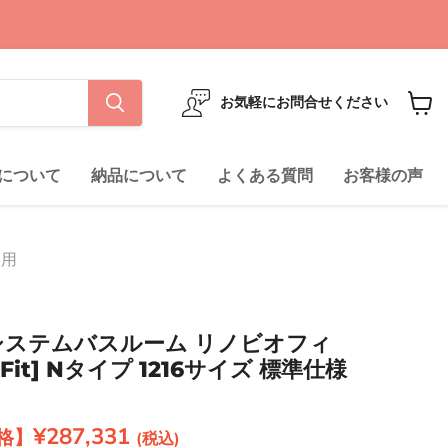
お気軽にお問合せください
カ
ー
ト
について
納品について
よくある質問
お客様の声
を
見
る
ン用
L システムバスルーム リノビオフィ
 Fit] Nタイプ 1216サイズ 標準仕様
現在の価格
¥287,331