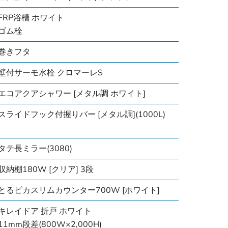
FRP浴槽 ホワイト
ゴム栓
巻きフタ
壁付サーモ水栓 クロマーレS
エコアクアシャワー [メタル調 ホワイト]
スライドフック付握りバー [メタル調](1000L)
タテ長ミラー(3080)
収納棚180W [クリア] 3段
とるピカスリムカウンター700W [ホワイト]
キレイドア 折戸 ホワイト
11mm段差(800W×2,000H)