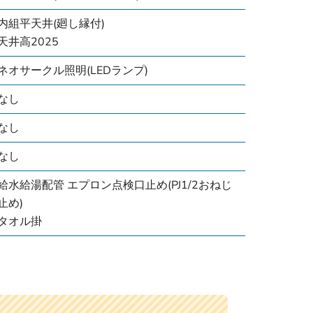
内組平天井(廻し縁付)
天井高2025
ネオサークル照明(LEDランプ)
なし
なし
なし
給水給湯配管 エプロン点検口止め(PJ1/2おねじ
止め)
タオル掛