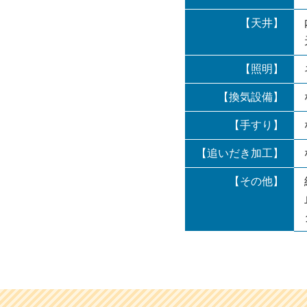
【天井】
【照明】
【換気設備】
【手すり】
【追いだき加工】
【その他】