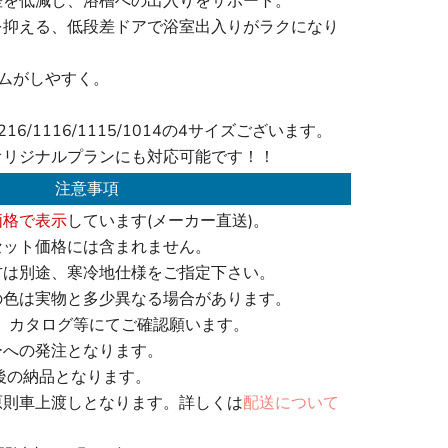
差を低減し、浴槽への出入りをサポート。
を抑える、低段差ドアで浴室出入りがラクになり
ムがしやすく。
6/1116/1115/1014の4サイズございます。
オリジナルプランにも対応可能です！！
注意事項
価格で表示
しています(メーカー直送)。
セット価格には含まれません。
方は別途、寒冷地仕様をご指定下さい。
の色は実物と多少異なる場合があります。
、カタログ等にてご確認願います。
ーへの発注となります。
後の納品となります。
原則車上渡しとなります。詳しくは
配送について