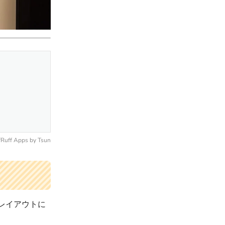
fRuff Apps
by
Tsun
レイアウトに