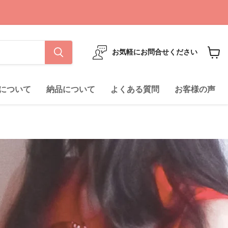
お気軽にお問合せください
カ
ー
ト
について
納品について
よくある質問
お客様の声
を
見
る