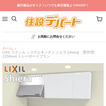
銀行振込がオトク！いつでも表示価格より5%OFF！
メ
カ
ニ
ー
ュ
ト
ー
を
お気軽にお問合せください
見
る
ホーム
LIXIL リクシル システムキッチン シエラ [shiera]：壁付I型
2250mm トレーボードプラン