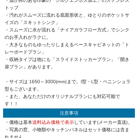
・温かみのある印象の「シルクエンボス加工」のステンレス
トップ
・汚れがスムーズに流れる底面形状と、ゆとりのポケットサ
イズの「スキットシンク」
・スムーズに水が流れる「ナイアガラフロー方式」でシンク
のお手入れがラクに。
・大きなものもゆったりしまえるベースキャビネットの「ト
レーボードプラン」
・収納タイプは他にも「スライドストッカープラン」「開き
扉プラン」があります。
・サイズは 1650～3000(mm)まで。I型・L型・ペニンシュラ
型もございます。
・また、あなただけのオリジナルプランにも対応可能で
す！！
注意事項
・価格は基本
送料込み価格で表示
しています(メーカー直送)。
・写真の窓、小物類やキッチンパネルはセット価格には含ま
れません。