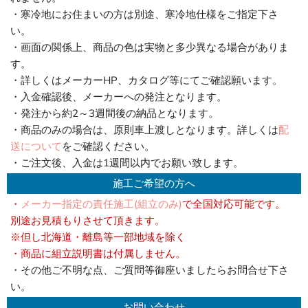
・寒冷地にお住まいの方は別途、寒冷地仕様をご指定下さ
い。
・画面の関係上、商品の色は実物と多少異なる場合がありま
す。
・詳しくはメーカーHP、カタログ等にてご確認願います。
・入金確認後、メーカーへの発注となります。
・発注から約2～3週間後の納品となります。
・商品のみの場合は、原則車上渡しとなります。詳しくは
配
送について
をご確認ください。
・ご注文後、入金は1週間以内でお願い致します。
施工ご希望の方へ
・
メーカー指定の責任施工(組立のみ)
で全国対応可能です。
別途お見積もりさせて頂きます。
※但し北海道・離島等一部地域を除く
・商品に組立説明書は付属しません。
・その他ご不明な点、ご質問等御座いましたらお問合せ下さ
い。
お問い合わせ