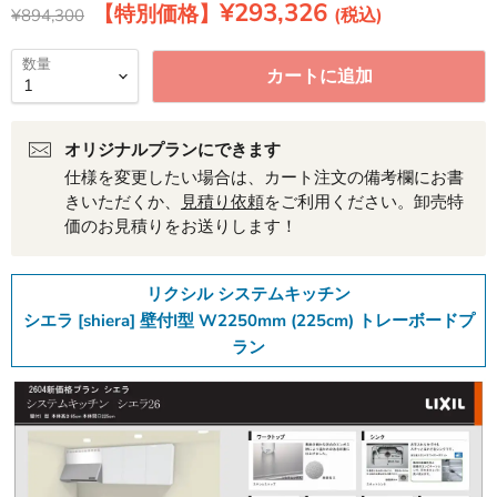
現在の価格
¥293,326
元の価格
¥894,300
数量
カートに追加
オリジナルプランにできます
仕様を変更したい場合は、カート注文の備考欄にお書
きいただくか、
見積り依頼
をご利用ください。卸売特
価のお見積りをお送りします！
リクシル システムキッチン
シエラ [shiera] 壁付I型 W2250mm (225cm) トレーボードプ
ラン