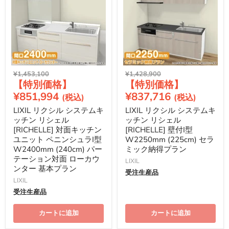
元
元
¥1,453,100
¥1,428,900
現
現
の
の
価
価
在
在
¥851,994
¥837,716
格
格
の
の
LIXIL リクシル システムキ
LIXIL リクシル システムキ
価
価
ッチン リシェル
ッチン リシェル
格
格
[RICHELLE] 対面キッチン
[RICHELLE] 壁付I型
ユニット ペニンシュラI型
W2250mm (225cm) セラ
W2400mm (240cm) パー
ミック納得プラン
テーション対面 ローカウ
LIXIL
ンター 基本プラン
受注生産品
LIXIL
受注生産品
カートに追加
カートに追加