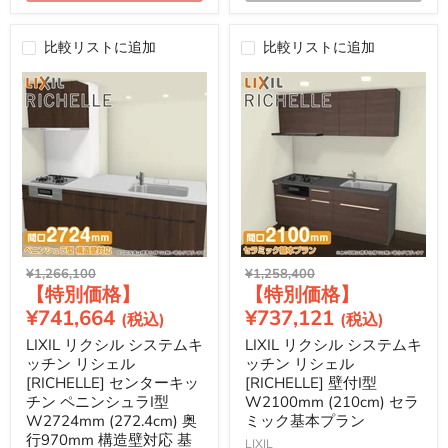
比較リストに追加
比較リストに追加
元
元
¥1,266,100
¥1,258,400
現
現
の
の
価
価
在
在
¥741,664
¥737,121
格
格
の
の
LIXIL リクシル システムキ
LIXIL リクシル システムキ
価
価
ッチン リシェル
ッチン リシェル
格
格
[RICHELLE] センターキッ
[RICHELLE] 壁付I型
チン ペニンシュラI型
W2100mm (210cm) セラ
W2724mm (272.4cm) 奥
ミック基本プラン
行970mm 構造壁対応 基
LIXIL