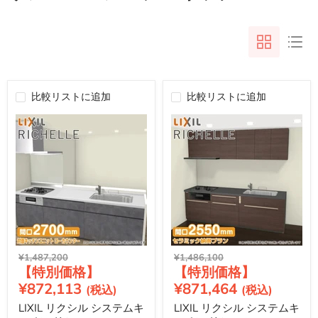
比較リストに追加
比較リストに追加
元
元
¥1,487,200
¥1,486,100
現
現
の
の
価
価
在
在
¥872,113
¥871,464
格
格
の
の
LIXIL リクシル システムキ
LIXIL リクシル システムキ