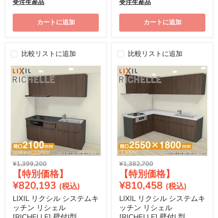
受注生産品
受注生産品
カートに追加
カートに追加
比較リストに追加
比較リストに追加
元
元
¥1,399,200
¥1,382,700
現
現
の
の
価
価
在
在
¥820,193
¥810,458
格
格
の
の
LIXIL リクシル システムキ
LIXIL リクシル システムキ
価
価
ッチン リシェル
ッチン リシェル
格
格
[RICHELLE] 壁付I型
[RICHELLE] 壁付L型