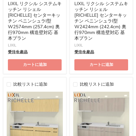
の
の
LIXIL リクシル システムキ
LIXIL リクシル システムキ
価
価
ッチン リシェル
ッチン リシェル
格
格
[RICHELLE] センターキッ
[RICHELLE] センターキッ
チン ペニンシュラI型
チン ペニンシュラI型
W2574mm (257.4cm) 奥
W2424mm (242.4cm) 奥
行970mm 構造壁対応 基
行970mm 構造壁対応 基
本プラン
本プラン
LIXIL
LIXIL
受注生産品
受注生産品
カートに追加
カートに追加
比較リストに追加
比較リストに追加