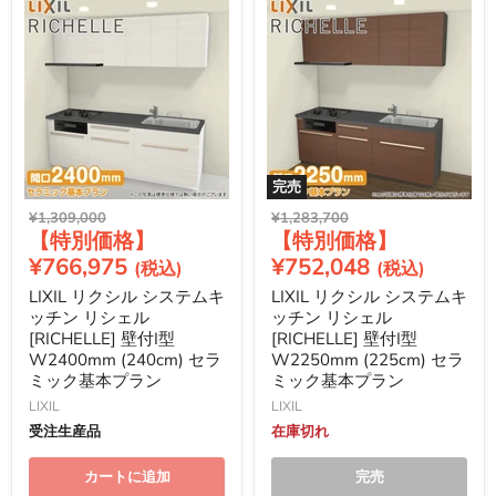
完売
元
元
¥1,309,000
¥1,283,700
現
現
の
の
価
価
在
在
¥766,975
¥752,048
格
格
の
の
LIXIL リクシル システムキ
LIXIL リクシル システムキ
価
価
ッチン リシェル
ッチン リシェル
格
格
[RICHELLE] 壁付I型
[RICHELLE] 壁付I型
W2400mm (240cm) セラ
W2250mm (225cm) セラ
ミック基本プラン
ミック基本プラン
LIXIL
LIXIL
受注生産品
在庫切れ
カートに追加
完売