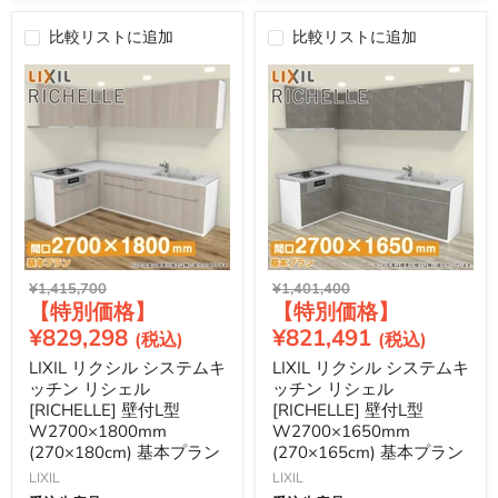
比較リストに追加
比較リストに追加
元
元
¥1,415,700
¥1,401,400
現
現
の
の
価
価
在
在
¥829,298
¥821,491
格
格
の
の
LIXIL リクシル システムキ
LIXIL リクシル システムキ
価
価
ッチン リシェル
ッチン リシェル
格
格
[RICHELLE] 壁付L型
[RICHELLE] 壁付L型
W2700×1800mm
W2700×1650mm
(270×180cm) 基本プラン
(270×165cm) 基本プラン
LIXIL
LIXIL