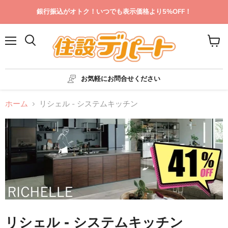
銀行振込がオトク！いつでも表示価格より5%OFF！
メ
カ
ニ
ー
ュ
ト
ー
を
お気軽にお問合せください
見
る
ホーム
リシェル - システムキッチン
リシェル - システムキッチン