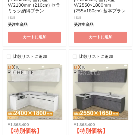
W2100mm (210cm) セラ
W2550×1800mm
ミック納得プラン
(255×180cm) 基本プラン
LIXIL
LIXIL
受注生産品
受注生産品
カートに追加
カートに追加
比較リストに追加
比較リストに追加
元
元
¥1,368,400
¥1,368,400
現
現
の
の
価
価