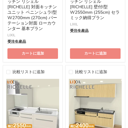
価
価
ッチン リシェル
ッチン リシェル
格
格
[RICHELLE] 対面キッチン
[RICHELLE] 壁付I型
ユニット ペニンシュラI型
W2550mm (255cm) セラ
W2700mm (270cm) パー
ミック納得プラン
テーション対面 ローカウ
LIXIL
ンター 基本プラン
受注生産品
LIXIL
受注生産品
カートに追加
カートに追加
比較リストに追加
比較リストに追加