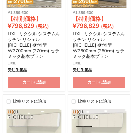
元
元
¥1,359,600
¥1,359,600
現
現
の
の
価
価
在
在
¥796,829
¥796,829
格
格
の
の
LIXIL リクシル システムキ
LIXIL リクシル システムキ
価
価
ッチン リシェル
ッチン リシェル
格
格
[RICHELLE] 壁付I型
[RICHELLE] 壁付I型
W2700mm (270cm) セラ
W2600mm (260cm) セラ
ミック基本プラン
ミック基本プラン
LIXIL
LIXIL
受注生産品
受注生産品
カートに追加
カートに追加
比較リストに追加
比較リストに追加