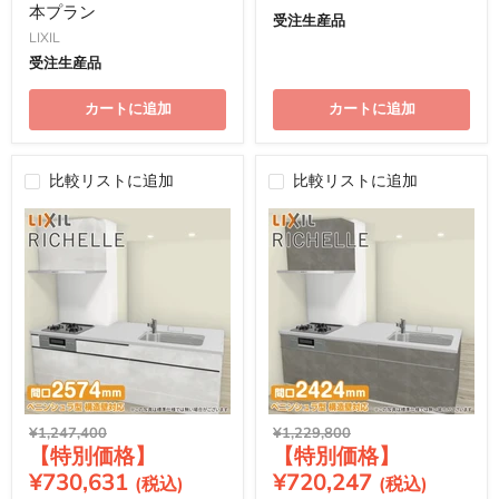
本プラン
受注生産品
LIXIL
受注生産品
カートに追加
カートに追加
比較リストに追加
比較リストに追加
元
元
¥1,247,400
¥1,229,800
現
現
の
の
価
価
在
在
¥730,631
¥720,247
格
格