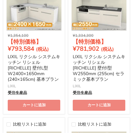
元
元
¥1,354,100
¥1,334,300
現
現
の
の
価
価
在
在
¥793,584
¥781,902
格
格
の
の
LIXIL リクシル システムキ
LIXIL リクシル システムキ
価
価
ッチン リシェル
ッチン リシェル
格
格
[RICHELLE] 壁付L型
[RICHELLE] 壁付I型
W2400×1650mm
W2550mm (255cm) セラ
(240×165cm) 基本プラン
ミック基本プラン
LIXIL
LIXIL
受注生産品
受注生産品
カートに追加
カートに追加
比較リストに追加
比較リストに追加