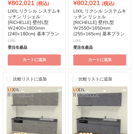
在
在
¥802,021
¥802,021
格
格
の
の
LIXIL リクシル システムキ
LIXIL リクシル システムキ
価
価
ッチン リシェル
ッチン リシェル
格
格
[RICHELLE] 壁付L型
[RICHELLE] 壁付L型
W2400×1800mm
W2550×1650mm
(240×180cm) 基本プラン
(255×165cm) 基本プラン
LIXIL
LIXIL
受注生産品
受注生産品
カートに追加
カートに追加
比較リストに追加
比較リストに追加