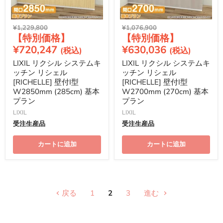
元
元
¥1,229,800
¥1,076,900
現
現
の
の
価
価
在
在
¥720,247
¥630,036
格
格
の
の
LIXIL リクシル システムキ
LIXIL リクシル システムキ
価
価
ッチン リシェル
ッチン リシェル
格
格
[RICHELLE] 壁付I型
[RICHELLE] 壁付I型
W2850mm (285cm) 基本
W2700mm (270cm) 基本
プラン
プラン
LIXIL
LIXIL
受注生産品
受注生産品
カートに追加
カートに追加
戻る
1
2
3
進む