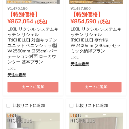
元
元
¥1,470,150
¥1,457,500
現
現
の
の
価
価
在
在
¥862,054
¥854,590
格
格
の
の
LIXIL リクシル システムキ
LIXIL リクシル システムキ
価
価
ッチン リシェル
ッチン リシェル
格
格
[RICHELLE] 対面キッチン
[RICHELLE] 壁付I型
ユニット ペニンシュラI型
W2400mm (240cm) セラ
W2550mm (255cm) パー
ミック納得プラン
テーション対面 ローカウ
LIXIL
ンター 基本プラン
受注生産品
LIXIL
受注生産品
カートに追加
カートに追加
比較リストに追加
比較リストに追加